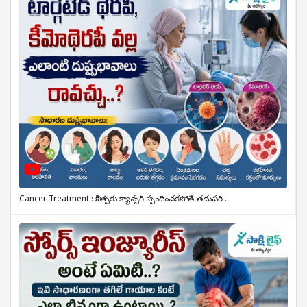
Cancer Treatment : చికిత్సకు క్యాన్సర్ స్పందించకపోతే తదుపరి ..