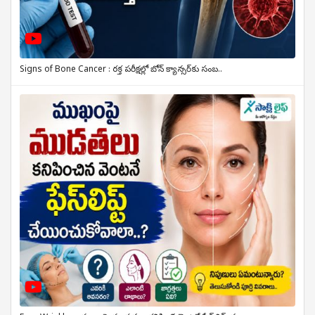
Signs of Bone Cancer : రక్త పరీక్షల్లో బోన్ క్యాన్సర్‌కు సంబ..