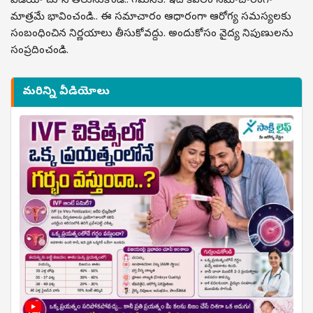
వీడియో చూసి తెలుసుకోండి.. గమనిక: ఇది కేవలం సమాచారంగా
మాత్రమే భావించండి.. ఈ సమాచారం ఆధారంగా ఆరోగ్య సమస్యలకు
సంబంధించిన నిర్ణయాలు తీసుకోవద్దు. అందుకోసం వైద్య నిపుణులను
సంప్రదించండి.
మరిన్ని వీడియోలు