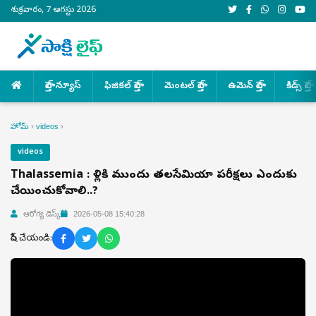
శుక్రవారం, 7 ఆగస్టు 2026
హెల్త్ న్యూస్
ఫిజికల్ హెల్త్
మెంటల్ హెల్త్
ఉమెన్ హెల్త్
కిడ్స్ హెల్త్
హోమ్
›
videos
›
videos
Thalassemia : పెళ్లికి ముందు తలసేమియా పరీక్షలు ఎందుకు
చేయించుకోవాలి..?
ఆరోగ్య డెస్క్
2026-05-08 15:40:28
షేర్ చేయండి: