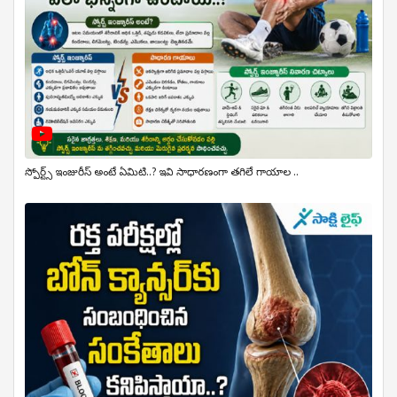
స్పోర్ట్స్ ఇంజురీస్ అంటే ఏమిటి..? ఇవి సాధారణంగా తగిలే గాయాల ..