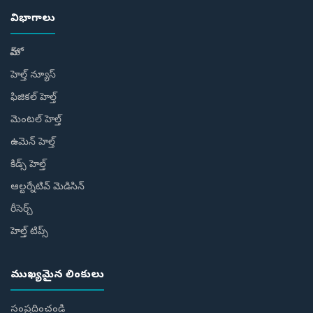
విభాగాలు
హోమ్
హెల్త్ న్యూస్
ఫిజికల్ హెల్త్
మెంటల్ హెల్త్
ఉమెన్ హెల్త్
కిడ్స్ హెల్త్
ఆల్టర్నేటివ్ మెడిసిన్
రీసెర్చ్
హెల్త్‌ టిప్స్‌
ముఖ్యమైన లింకులు
సంప్రదించండి