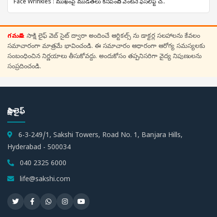
Face Wrinkles : ముఖంపై ముడతలు కనిపించిన వెంటనే ఫేస్‌లిఫ్ట్ చ..
గమనిక:
సాక్షి లైఫ్ వెబ్ సైట్ ద్వారా అందించే ఆర్టికల్స్ ను డాక్టర్ల సలహాలను కేవలం
సమాచారంగా మాత్రమే భావించండి. ఈ సమాచారం ఆధారంగా ఆరోగ్య సమస్యలకు
సంబంధించిన నిర్ణయాలు తీసుకోవద్దు. అందుకోసం తప్పనిసరిగా వైద్య నిపుణులను
సంప్రదించండి.
సాక్షి లైఫ్
6-3-249/1, Sakshi Towers, Road No. 1, Banjara Hills,
Hyderabad - 500034
040 2325 6000
life@sakshi.com