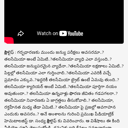
సాక్షి లైఫ్ : గర్భధారణకు ముందు జన్యు పరీక్షలు అవసరమా..?
తలసేమియా అంటే ఏమిటి..?తలసేమియా వ్యాధి ఎలా వస్తుంది..?
తలసేమియా జన్యుపరమైన వ్యాధేనా..?తలసేమియా లక్షణాలు ఏమిటి..?
పిల్లల్లో తలసేమియా ఎలా గుర్తించాలి..?తలసేమియా ఎవరికీ వచ్చే
ప్రమాదం ఎక్కువ..?ఇద్దరికీ తలసేమియా ట్రైట్ ఉంటే ఏమవు తుంది..?
తలసేమియా క్యారియర్ అంటే ఏమిటి..?తలసేమియా పూర్తిగా నయం
అవుతుందా..? తలసేమియా ఉన్నవాళ్లు సాధారణ జీవితం గడపగలరా..?
తలసేమియా నివారణకు ఏ జాగ్రత్తలు తీసుకోవాలి..? తలసేమియా,
రక్తహీనత మధ్య తేడా ఏమిటి..? తలసేమియా పై ప్రజల్లో అవగాహన
ఎందుకు అవసరం..? అనే అంశాలను గురించి ప్రముఖ పీడియాట్రిక్
హెమటాలజిస్ట్ డా. సంధ్య సాక్షి లైఫ్ కు వివరించారు. ఆ విశేషాలు ఈ కింది