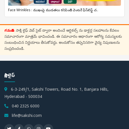
Face Wrinkles : ముఖంపై ముడతలు కనిపించిన వెంటనే ఫేస్‌లిఫ్ట్ చ..
గమనిక:
సాక్షి లైఫ్ వెబ్ సైట్ ద్వారా అందించే ఆర్టికల్స్ ను డాక్టర్ల సలహాలను కేవలం
సమాచారంగా మాత్రమే భావించండి. ఈ సమాచారం ఆధారంగా ఆరోగ్య సమస్యలకు
సంబంధించిన నిర్ణయాలు తీసుకోవద్దు. అందుకోసం తప్పనిసరిగా వైద్య నిపుణులను
సంప్రదించండి.
సాక్షి లైఫ్
6-3-249/1, Sakshi Towers, Road No. 1, Banjara Hills,
Hyderabad - 500034
040 2325 6000
life@sakshi.com