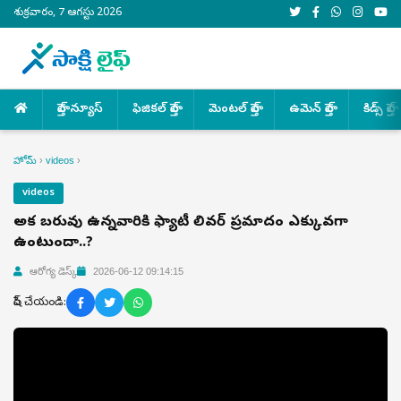
శుక్రవారం, 7 ఆగస్టు 2026
హెల్త్ న్యూస్
ఫిజికల్ హెల్త్
మెంటల్ హెల్త్
ఉమెన్ హెల్త్
కిడ్స్ హెల్త్
హోమ్
›
videos
›
videos
అధిక బరువు ఉన్నవారికి ఫ్యాటీ లివర్ ప్రమాదం ఎక్కువగా
ఉంటుందా..?
ఆరోగ్య డెస్క్
2026-06-12 09:14:15
షేర్ చేయండి: