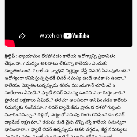
సాక్షి లైఫ్ : వ్యాయామం లేకపోవడం కాలేయ ఆరోగ్యాన్ని ప్రభావితం
చేస్తుందా..? మద్యం అలవాటు లేకున్నా కాలేయం ఎందుకు
దెబ్బతింటుంది..? కాలేయ వ్యాధిని నిర్లక్ష్యం చేస్తే చివరికి ఏమవుతుంది..?
ఆరోగ్యంగా కనిపిస్తున్నప్పటికీ లివర్ సమస్య ఉండే అవకాశం ఉందా..?
కాలేయం దెబ్బతింటున్నప్పుడు శరీరం ముందుగానే చూపించే 5
సంకేతాలు ఏమిటి..? ఫ్యాటీ లివర్ సమస్య ఉందని ఎలా గుర్తించాలి..?
ప్రారంభ లక్షణాలు ఏమిటి..? తరచూ అలసటగా అనిపించడం కాలేయ
సమస్యకు సంకేతమా..? లివర్ డ్యామేజ్‌ను ప్రారంభ దశలో గుర్తించి
నివారించవచ్చా..? కళ్లలో, చర్మంలో పసుపు రంగు కనిపించడం లివర్
డ్యామేజ్ లక్షణమా..? కడుపు కుడి వైపు నొప్పి వస్తే కాలేయ సమస్యగా
భావించాలా..? ఫ్యాటీ లివర్ ఉన్నప్పుడు ఆకలి తగ్గడం, జీర్ణ సమస్యలు