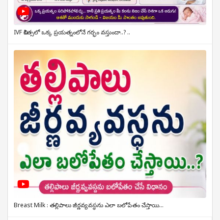
IVF చికిత్సలో ఒక్క ప్రయత్నంలోనే గర్భం వస్తుందా..? ..
Breast Milk : తల్లిపాలు జీర్ణవ్యవస్థను ఎలా బలోపేతం చేస్తాయి...