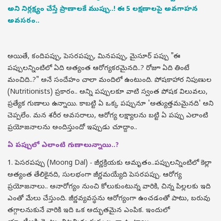
అని నిర్లక్ష్యం చేస్తే ప్రాణాలకే ముప్పు..! ఈ 5 లక్షణాలపై అవగాహన
అవసరం..
అయితే, కందిపప్పు, పెసరపప్పు, మినపప్పు, మైసూర్ పప్పు "ఈ
పప్పులన్నింటిలో ఏది అత్యంత ఆరోగ్యకరమైనది..? రోజూ ఏది తింటే
మంచిది..?" అనే సందేహం చాలా మందిలో ఉంటుంది. పోషకాహార నిపుణుల
(Nutritionists) ప్రకారం.. అన్ని పప్పులకూ వాటి స్వంత పోషక విలువలు,
ప్రత్యేక గుణాలు ఉన్నాయి. కాబట్టి ఏ ఒక్క పప్పునూ 'అత్యుత్తమమైనది' అని
చెప్పలేం. మన శరీర అవసరాలు, ఆరోగ్య లక్ష్యాలను బట్టి ఏ పప్పు ఎలాంటి
ప్రయోజనాలను అందిస్తుందో ఇప్పుడు చూద్దాం..
ఏ పప్పులో ఎలాంటి గుణాలున్నాయి..?
1. పెసరపప్పు (Moong Dal) - జీర్ణక్రియకు అమృతం..పప్పులన్నింటిలో కెల్లా
అత్యంత తేలికైనది, సులభంగా జీర్ణమయ్యేది పెసరపప్పు. ఆరోగ్య
ప్రయోజనాలు.. అనారోగ్యం నుంచి కోలుకుంటున్న వారికి, చిన్న పిల్లలకు ఇది
ఎంతో మేలు చేస్తుంది. జీర్ణవ్యవస్థను ఆరోగ్యంగా ఉంచడంతో పాటు, బరువు
తగ్గాలనుకునే వారికి ఇది ఒక అద్భుతమైన ఎంపిక. ఇందులో