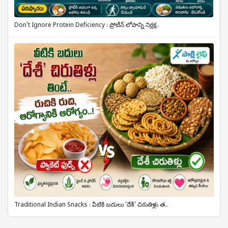
Don’t Ignore Protein Deficiency : ప్రోటీన్ లోపాన్ని నిర్లక్ష..
Traditional Indian Snacks : వీటికి బదులు ‘దేశీ’ చిరుతిళ్లు త..