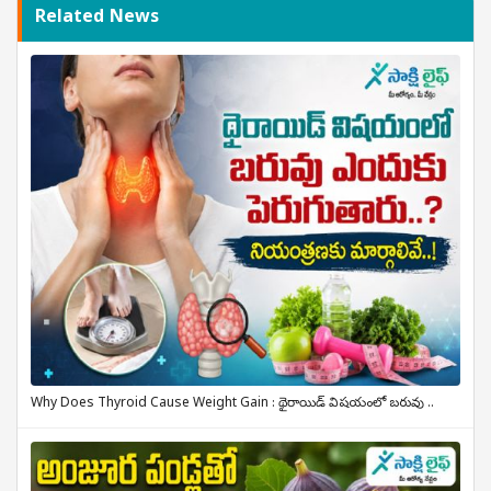
Related News
Why Does Thyroid Cause Weight Gain : థైరాయిడ్ విషయంలో బరువు ..