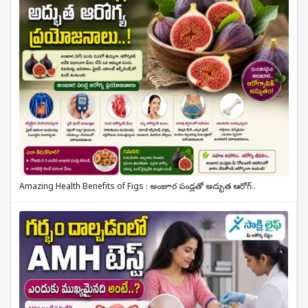
Amazing Health Benefits of Figs : అంజూర పండ్లతో అద్భుత ఆరోగ్..