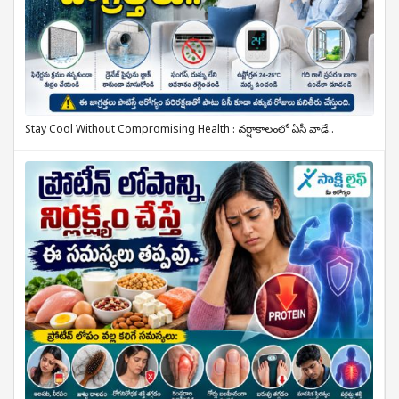
Stay Cool Without Compromising Health : వర్షాకాలంలో ఏసీ వాడే..