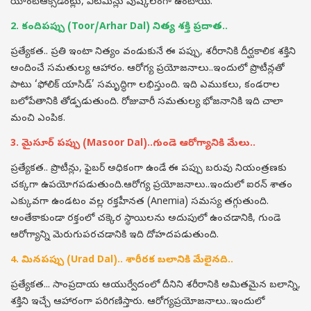
యాంటీఆక్సిడెంట్లు, విటమిన్లు పుష్కలంగా ఉంటాయి.
2. కందిపప్పు (Toor/Arhar Dal) నిత్య శక్తి ప్రదాత..
ప్రత్యేకత.. ప్రతి ఇంటా నిత్యం వండుకునే ఈ పప్పు, శరీరానికి దీర్ఘకాలిక శక్తిని
అందించే సమతుల్య ఆహారం. ఆరోగ్య ప్రయోజనాలు..ఇందులో ప్రొటీన్లతో
పాటు ‘ఫోలిక్ యాసిడ్’ సమృద్ధిగా లభిస్తుంది. ఇది ఎముకలు, కండరాల
బలోపేతానికి తోడ్పడుతుంది. రోజువారీ సమతుల్య భోజనానికి ఇది చాలా
మంచి ఎంపిక.
3. మైసూర్ పప్పు (Masoor Dal)..గుండె ఆరోగ్యానికి మేలు..
ప్రత్యేకత.. ప్రొటీన్లు, ఫైబర్ అధికంగా ఉండే ఈ పప్పు బరువు నియంత్రణకు
చక్కగా ఉపయోగపడుతుంది.ఆరోగ్య ప్రయోజనాలు..ఇందులో ఐరన్ శాతం
ఎక్కువగా ఉండటం వల్ల రక్తహీనత (Anemia) సమస్య తగ్గుతుంది.
అంతేకాకుండా రక్తంలో చక్కెర స్థాయిలను అదుపులో ఉంచడానికి, గుండె
ఆరోగ్యాన్ని మెరుగుపరచడానికి ఇది దోహదపడుతుంది.
4. మినపప్పు (Urad Dal).. శారీరక బలానికి మేలైనది..
ప్రత్యేకత... సాంప్రదాయ ఆయుర్వేదంలో దీనిని శరీరానికి అమితమైన బలాన్ని,
శక్తిని ఇచ్చే ఆహారంగా పరిగణిస్తారు. ఆరోగ్యప్రయోజనాలు..ఇందులో