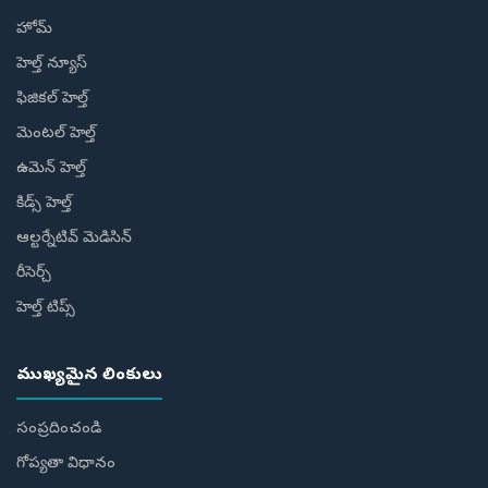
హోమ్
హెల్త్ న్యూస్
ఫిజికల్ హెల్త్
మెంటల్ హెల్త్
ఉమెన్ హెల్త్
కిడ్స్ హెల్త్
ఆల్టర్నేటివ్ మెడిసిన్
రీసెర్చ్
హెల్త్‌ టిప్స్‌
ముఖ్యమైన లింకులు
సంప్రదించండి
గోప్యతా విధానం