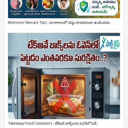
Monsoon Skincare Tips : వానాకాలంలో చర్మం పాడవకుండా ఉండేందుకు..
Takeaway Food Containers : టేక్‌అవే బాక్స్‌లను ఓవెన్‌లో పెట్..