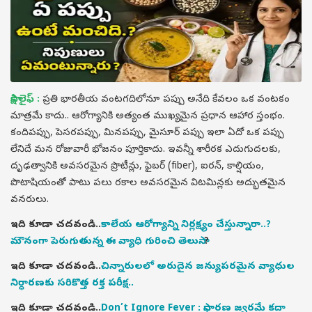
సాక్షి లైఫ్ :
ప్రతి భారతీయ వంటగదిలోనూ పప్పు అనేది కేవలం ఒక వంటకం
మాత్రమే కాదు.. ఆరోగ్యానికి అత్యంత ముఖ్యమైన ప్రధాన ఆహార స్తంభం.
కందిపప్పు, పెసరపప్పు, మినపప్పు, మైసూర్ పప్పు ఇలా ఏదో ఒక పప్పు
లేనిదే మన రోజువారీ భోజనం పూర్తికాదు. ఇవన్నీ శారీరక ఎదుగుదలకు,
దృఢత్వానికి అవసరమైన ప్రొటీన్లు, ఫైబర్ (fiber), ఐరన్, కాల్షియం,
పొటాషియంతో పాటు పలు రకాల అవసరమైన విటమిన్లకు అద్భుతమైన
వనరులు.
ఇది కూడా చదవండి..
కాలేయ ఆరోగ్యాన్ని నిర్లక్ష్యం చేస్తున్నారా..?
మౌనంగా పెరుగుతున్న ఈ వ్యాధి గురించి తెలుసా..
?
ఇది కూడా చదవండి..
చిన్నారులలో అరుదైన జన్యుపరమైన వ్యాధుల
నిర్ధారణకు సరికొత్త రక్త పరీక్ష..
ఇది కూడా చదవండి..
Don’t Ignore Fever : సాధారణ జ్వరమే కదా