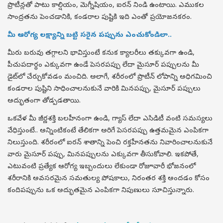
ప్రొటీన్లతో పాటు కాల్షియం, మెగ్నీషియం, ఐరన్ నిండి ఉంటాయి. ఎముకల
సాంద్రతను పెంచడానికి, కండరాల పుష్టికి ఇది ఎంతో ప్రయోజనకరం.
మీ ఆరోగ్య లక్ష్యాన్ని బట్టి సరైన పప్పును ఎంచుకోండిలా..
మీరు బరువు తగ్గాలని భావిస్తుంటే కనుక క్యాలరీలు తక్కువగా ఉండి,
పీచుపదార్థం ఎక్కువగా ఉండే పెసరపప్పు లేదా మైసూర్ పప్పులను మీ
డైట్‌లో చేర్చుకోవడం మంచిది. అలాగే, శరీరంలో ప్రొటీన్ లోపాన్ని అధిగమించి
కండరాల పుష్టిని సాధించాలనుకునే వారికి మినపప్పు, మైసూర్ పప్పులు
అద్భుతంగా తోడ్పడతాయి.
ఒకవేళ మీ జీర్ణశక్తి బలహీనంగా ఉండి, గ్యాస్ లేదా ఎసిడిటీ వంటి సమస్యలు
వేధిస్తుంటే.. అన్నింటికంటే తేలికగా అరిగే పెసరపప్పు ఉత్తమమైన ఎంపికగా
నిలుస్తుంది. శరీరంలో ఐరన్ శాతాన్ని పెంచి రక్తహీనతను నివారించాలనుకునే
వారు మైసూర్ పప్పు, మినపప్పులను ఎక్కువగా తీసుకోవాలి. ఇకపోతే,
ఎటువంటి ప్రత్యేక ఆరోగ్య ఇబ్బందులు లేకుండా రోజూవారీ భోజనంలో
శరీరానికి అవసరమైన సమతుల్య పోషకాలు, నిరంతర శక్తి అందడం కోసం
కందిపప్పును ఒక అద్భుతమైన ఎంపికగా నిపుణులు సూచిస్తున్నారు.