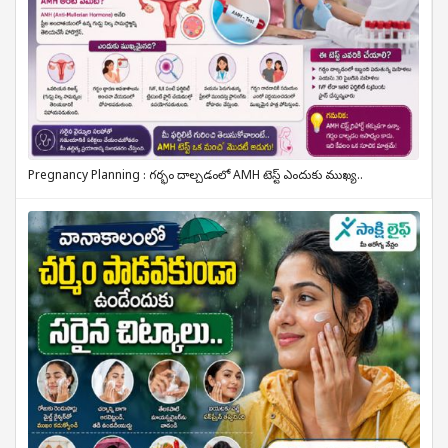
Pregnancy Planning : గర్భం దాల్చడంలో AMH టెస్ట్ ఎందుకు ముఖ్య..