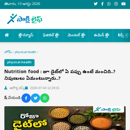
సోమవారం, 10 ఆగస్టు 2026
హెల్త్ న్యూస్
ఫిజికల్ హెల్త్
మెంటల్ హెల్త్
ఉమెన్ హెల్త్
కిడ్స్ హెల్త్
హోమ్
›
physical-health
›
physical-health
Nutrition food : రోజూ డైట్‌లో ఏ పప్పు ఉంటే మంచిది..?
నిపుణులు ఏమంటున్నారు..?
ఆరోగ్య డెస్క్
2026-07-04 12:29:01
షేర్ చేయండి: