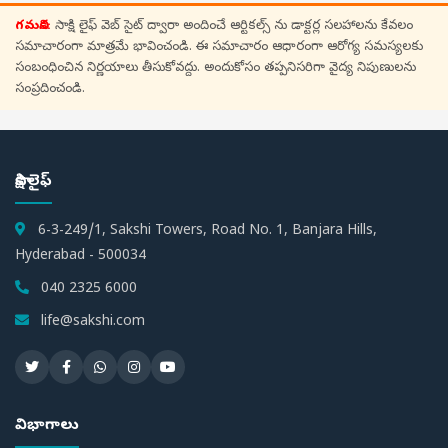
గమనిక:
సాక్షి లైఫ్ వెబ్ సైట్ ద్వారా అందించే ఆర్టికల్స్ ను డాక్టర్ల సలహాలను కేవలం
సమాచారంగా మాత్రమే భావించండి. ఈ సమాచారం ఆధారంగా ఆరోగ్య సమస్యలకు
సంబంధించిన నిర్ణయాలు తీసుకోవద్దు. అందుకోసం తప్పనిసరిగా వైద్య నిపుణులను
సంప్రదించండి.
సాక్షి లైఫ్
6-3-249/1, Sakshi Towers, Road No. 1, Banjara Hills,
Hyderabad - 500034
040 2325 6000
life@sakshi.com
విభాగాలు