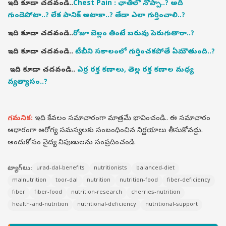
ఇది కూడా చదవండి..
Chest Pain : ఛాతీలో నొప్పా..? అది
గుండెపోటా..? లేక పానిక్ అటాకా..? తేడా ఎలా గుర్తించాలి..?
ఇది కూడా చదవండి..
రోజూ బెల్లం తింటే బరువు పెరుగుతారా..?
ఇది కూడా చదవండి..
టీబీని సకాలంలో గుర్తించకపోతే ఏమౌతుంది..?
ఇది కూడా చదవండి..
ఎర్ర రక్త కణాలు, తెల్ల రక్త కణాల మధ్య
వ్యత్యాసం..?
గమనిక:
ఇది కేవలం సమాచారంగా మాత్రమే భావించండి.. ఈ సమాచారం
ఆధారంగా ఆరోగ్య సమస్యలకు సంబంధించిన నిర్ణయాలు తీసుకోవద్దు.
అందుకోసం వైద్య నిపుణులను సంప్రదించండి.
ట్యాగ్‌లు:
urad-dal-benefits
nutritionists
balanced-diet
malnutrition
toor-dal
nutrition
nutrition-food
fiber-deficiency
fiber
fiber-food
nutrition-research
cherries-nutrition
health-and-nutrition
nutritional-deficiency
nutritional-support