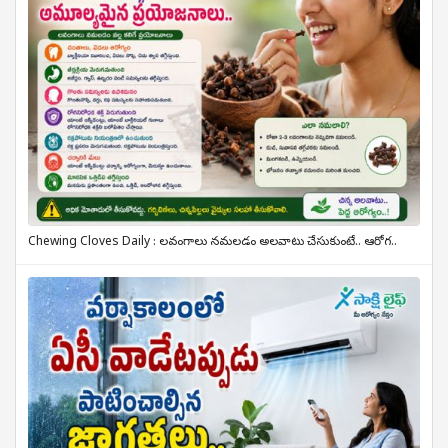
Chewing Cloves Daily : లవంగాలు నమలడం అలవాటు చేసుకుంటే.. ఆరోగ..