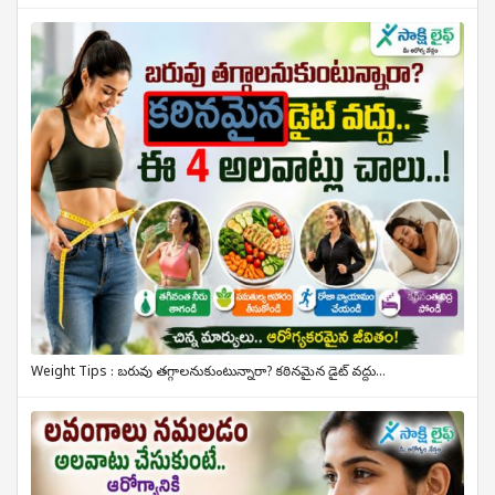
Weight Tips : బరువు తగ్గాలనుకుంటున్నారా? కఠినమైన డైట్ వద్దు...