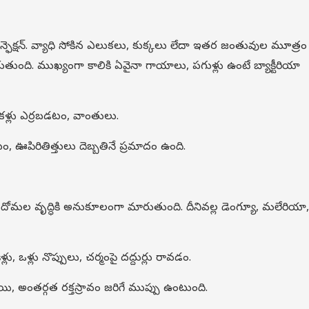
ఇన్ఫెక్షన్. వ్యాధి సోకిన ఎలుకలు, కుక్కలు లేదా ఇతర జంతువుల మూత్రం
ంది. ముఖ్యంగా కాలికి ఏవైనా గాయాలు, పగుళ్లు ఉంటే బ్యాక్టీరియా
 కళ్లు ఎర్రబడటం, వాంతులు.
, ఊపిరితిత్తులు దెబ్బతినే ప్రమాదం ఉంది.
టి దోమల వృద్ధికి అనుకూలంగా మారుతుంది. దీనివల్ల డెంగ్యూ, మలేరియా,
లు, ఒళ్లు నొప్పులు, చర్మంపై దద్దుర్లు రావడం.
ిపోయి, అంతర్గత రక్తస్రావం జరిగే ముప్పు ఉంటుంది.