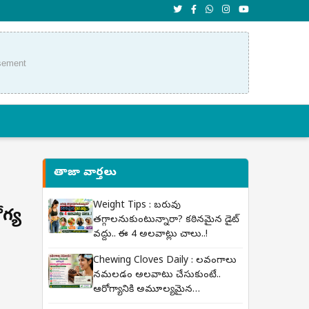
sement
తాజా వార్తలు
Weight Tips : బరువు
గ్య
తగ్గాలనుకుంటున్నారా? కఠినమైన డైట్
వద్దు.. ఈ 4 అలవాట్లు చాలు..!
Chewing Cloves Daily : లవంగాలు
నమలడం అలవాటు చేసుకుంటే..
ఆరోగ్యానికి అమూల్యమైన
ప్రయోజనాలు