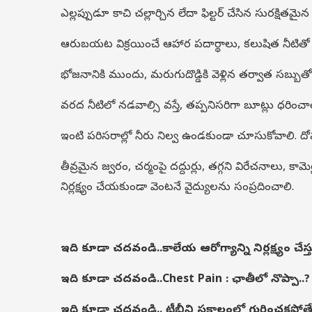
ఎల్లప్పుడూ కాచి చల్లార్చిన లేదా ఫిల్టర్ చేసిన సురక్షితమైన 
ఆరుబయట విక్రయించే ఆహార పదార్థాలు, కలుషిత నీటితో వ
భోజనానికి ముందు, మరుగుదొడ్డికి వెళ్లిన తర్వాత సబ్బుత
వరద నీటిలో నడవాల్సి వస్తే, తప్పనిసరిగా బూట్లు ధరించాలి.
ఇంటి పరిసరాల్లో నీరు నిల్వ ఉండకుండా చూసుకోవాలి. దోమ 
తీవ్రమైన జ్వరం, చర్మంపై దద్దుర్లు, తగ్గని విరేచనాలు, క
నిర్లక్ష్యం చేయకుండా వెంటనే వైద్యులను సంప్రదించాలి.
ఇది కూడా చదవండి..
కాలేయ ఆరోగ్యాన్ని నిర్లక్ష్యం చే
ఇది కూడా చదవండి..
Chest Pain : ఛాతీలో నొప్పా..? 
ఇది కూడా చదవండి..
టీబీని సకాలంలో గుర్తించకపోత