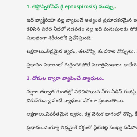
1. లెప్టోస్పిరోసిస్ (Leptospirosis) ముప్పు..
ఇది బ్యాక్టీరియా వల్ల వ్యాపించే అత్యంత ప్రమాదకరమైన 
కలిసిన వరద నీటిలో నడవడం వల్ల ఇది మనుషులకు సోకుతు
సులభంగా శరీరంలోకి ప్రవేశిస్తుంది.
లక్షణాలు..తీవ్రమైన జ్వరం, తలనొప్పి, కండరాల నొప్పులు,
ప్రభావం..సకాలంలో గుర్తించకపోతే మూత్రపిండాలు, కాలేయం
2. దోమల ద్వారా వ్యాపించే వ్యాధులు..
వర్షాల తర్వాత గుంతల్లో నిలిచిపోయిన నీరు ఏడిస్ ఈజిప్
చికున్‌గున్యా వంటి వ్యాధులు వేగంగా ప్రబలుతాయి.
లక్షణాలు..విపరీతమైన జ్వరం, కళ్ల వెనుక భాగంలో నొప్పి, కీళ్
ప్రభావం..డెంగ్యూ తీవ్రమైతే రక్తంలో ప్లేట్‌లెట్ల సంఖ్య పడ