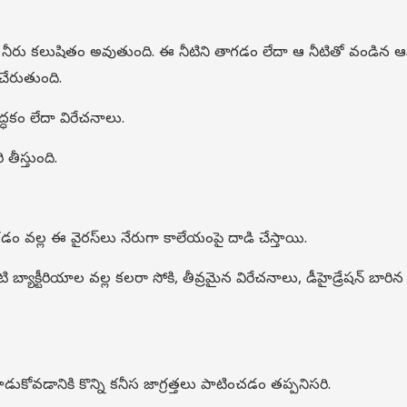
 నీరు కలుషితం అవుతుంది. ఈ నీటిని తాగడం లేదా ఆ నీటితో వండిన 
 చేరుతుంది.
ద్ధకం లేదా విరేచనాలు.
ి తీస్తుంది.
డం వల్ల ఈ వైరస్‌లు నేరుగా కాలేయంపై దాడి చేస్తాయి.
బ్యాక్టీరియాల వల్ల కలరా సోకి, తీవ్రమైన విరేచనాలు, డీహైడ్రేషన్ బారిన
డుకోవడానికి కొన్ని కనీస జాగ్రత్తలు పాటించడం తప్పనిసరి.