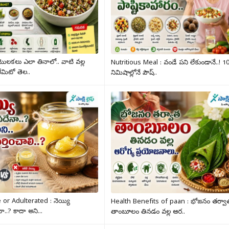
ొలకలు ఎలా తినాలో.. వాటి వల్ల
Nutritious Meal : వండే పని లేకుండానే..! 1
ేమిటో తెల..
నిమిషాల్లోనే పౌష్..
or Adulterated : నెయ్యి
Health Benefits of paan : భోజనం తర్వా
ా..? కాదా అని...
తాంబూలం తినడం వల్ల ఆర..