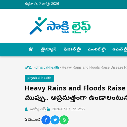
శుక్రవారం, 7 ఆగస్టు 2026
హెల్త్ న్యూస్
ఫిజికల్ హెల్త్
మెంటల్ హెల్త్
ఉమెన్ హెల్త్
హోమ్
›
physical-health
›
Heavy Rains and Floods Raise Disease Risk 
physical-health
Heavy Rains and Floods Raise Di
ముప్పు.. అప్రమత్తంగా ఉండాలంటున్న
ఆరోగ్య డెస్క్
2026-07-07 15:12:56
షేర్ చేయండి: