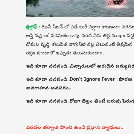
సాక్షి లైఫ్ :
రెయినీ సీజన్ లో పడే భారీ వర్షాల కారణంగా వర
ఆస్తి నష్టాలకే పరిమితం కావు. వరద నీరు తగ్గుముఖం పట్
దోమల వృద్ధి, కలుషిత తాగునీటి వల్ల ఎటువంటి తీవ్రమైన 
రక్షణ పొందాలో ఇప్పుడు తెలుసుకుందాం..
ఇది కూడా చదవండి..
చిన్నారులలో అరుదైన జన్యుపరమైన
ఇది కూడా చదవండి..
Don’t Ignore Fever : సాధారణ జ్వ
అవగాహన అవసరం..
ఇది కూడా చదవండి..
రోజూ బెల్లం తింటే బరువు పెరు
వరదల తర్వాత పొంచి ఉండే ప్రధాన వ్యాధులు..