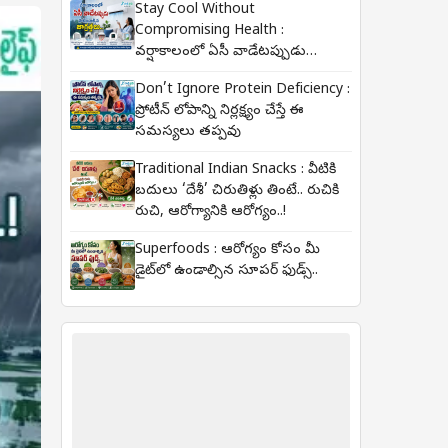
Stay Cool Without
Compromising Health :
వర్షాకాలంలో ఏసీ వాడేటప్పుడు
పాటించాల్సిన జాగ్రత్తలు..
Don’t Ignore Protein Deficiency :
ప్రోటీన్ లోపాన్ని నిర్లక్ష్యం చేస్తే ఈ
సమస్యలు తప్పవు..
Traditional Indian Snacks : వీటికి
బదులు ‘దేశీ’ చిరుతిళ్లు తింటే.. రుచికి
రుచి, ఆరోగ్యానికి ఆరోగ్యం..!
Superfoods : ఆరోగ్యం కోసం మీ
డైట్‌లో ఉండాల్సిన సూపర్ ఫుడ్స్..