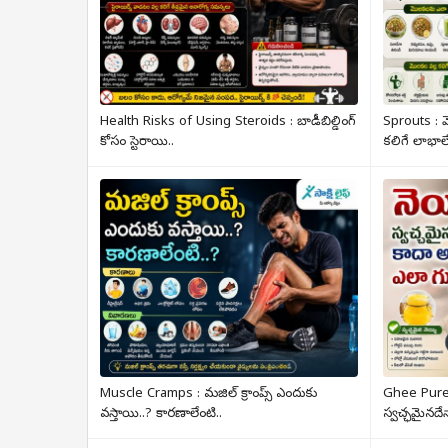
Health Risks of Using Steroids : బాడీబిల్డింగ్
Sprouts : మ
కోసం స్టెరాయి..
కలిగే లాభాల
Muscle Cramps : మజిల్ క్రాంప్స్ ఎందుకు
Ghee Pure 
వస్తాయి..? కారణాలేంటి..
స్వచ్ఛమైనదేన