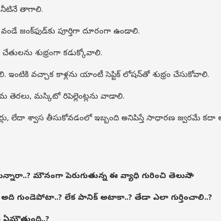
నీటినే తాగాలి.
ండే జంక్‌ఫుడ్‌కు పూర్తిగా దూరంగా ఉండాలి.
ో చేతులను శుభ్రంగా కడుక్కోవాలి.
 ఇంటికి వచ్చాక కాళ్లను యాంటీ సెప్టిక్ లోషన్‌తో శుభ్రం చేసుకోవాలి.
తెరలు, మస్కిటో రిపెల్లెంట్లను వాడాలి.
ామెర్లు, లేదా శ్వాస తీసుకోవడంలో ఇబ్బంది అనిపిస్తే సాధారణ జ్వరమే కదా 
స్తున్నారా..? మౌనంగా పెరుగుతున్న ఈ వ్యాధి గురించి తెలుసా..
?
అది గుండెపోటా..? లేక పానిక్ అటాకా..? తేడా ఎలా గుర్తించాలి..?
ే ఏమౌతుంది..?