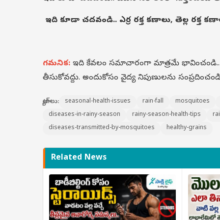
ఇది కూడా చదవండి..
ఎర్ర రక్త కణాలు, తెల్ల రక్త క
గమనిక:
ఇది కేవలం సమాచారంగా మాత్రమే భావించండి
తీసుకోవద్దు. అందుకోసం వైద్య నిపుణులను సంప్రదించండి
ట్యాగ్‌లు:
seasonal-health-issues
rain-fall
mosquitoes
diseases-in-rainy-season
rainy-season-health-tips
ra
diseases-transmitted-by-mosquitoes
healthy-grains
Related News