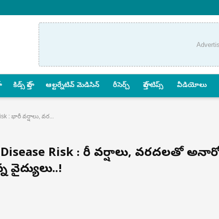
Adverti
కిడ్స్ హెల్త్
ఆల్టర్నేటివ్ మెడిసిన్
రీసెర్చ్
హెల్త్‌ టిప్స్‌
వీడియోలు
: భారీ వర్షాలు, వర...
sease Risk : భారీ వర్షాలు, వరదలతో అనారో
 వైద్యులు..!