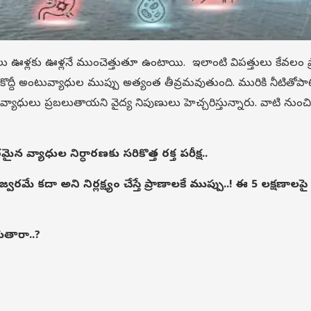
దలు ఊళ్లకు ఊళ్లనే ముంచెత్తుతూ ఉంటాయి. ఇలాంటి విపత్తులు కేవలం ప
టేకొద్దీ అంటువ్యాధుల ముప్పు అత్యంత తీవ్రమవుతుంది. మురికి నీటితోపా
వ్యాధులు ప్రబలుతాయని వైద్య నిపుణులు హెచ్చరిస్తున్నారు. వాటి నుంచ
 వ్యాధుల నిర్ధారణకు సరికొత్త రక్త పరీక్ష..
రమే కదా అని నిర్లక్ష్యం చేస్తే ప్రాణాలకే ముప్పు..! ఈ 5 లక్షణాలపై
గుతారా..?