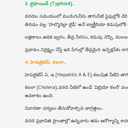
3. టైఫాయిడ్ (Typhoid)..
వరదల సమయంలో మురుగునీరు తాగునీటి పైపుల్లోకి చేరి
తినడం వల్ల 'సాల్మొనెల్లా టైఫీ' అనే బ్యాక్టీరియా కడుపులోకి
లక్షణాలు..అధిక జ్వరం, తీవ్ర నీరసం, కడుపు నొప్పి, మలబ
ప్రభావం..నిర్లక్ష్యం చేస్తే ఇది పేగుల్లో తీవ్రమైన ఇన్ఫెక్షన్‌కు దార
4. హెపటైటిస్, కలరా..
హెపటైటిస్ ఏ, ఇ (Hepatitis A & E)..కలుషిత నీటిని తాగ
కలరా (Cholera)..వరద నీటిలో ఉండే 'విబ్రియో కలరే' వంటి 
అవకాశం ఉంది.
నివారణా చర్యలు-తీసుకోవాల్సిన జాగ్రత్తలు..
వరద ప్రభావిత ప్రాంతాల్లో ఉన్నవారు తమ ఆరోగ్యాన్ని కాపా