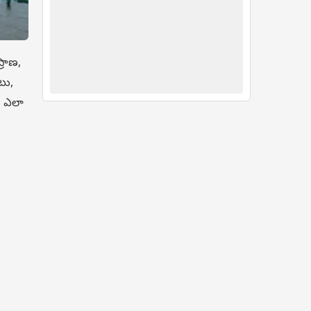
్రాణ,
టు,
ి ఎలా