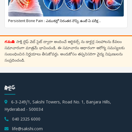
Persistent Bone Pain : ఎముకల్లో నిరంతర నొప్పి ఉంటే ఏ పరీక్ష ..
గమనిక:
సాక్షి లైఫ్ వెబ్ సైట్ ద్వారా అందించే ఆర్టికల్స్ ను డాక్టర్ల సలహాలను కేవలం
సమాచారంగా మాత్రమే భావించండి. ఈ సమాచారం ఆధారంగా ఆరోగ్య సమస్యలకు
సంబంధించిన నిర్ణయాలు తీసుకోవద్దు. అందుకోసం తప్పనిసరిగా వైద్య నిపుణులను
సంప్రదించండి.
సాక్షి లైఫ్
6-3-249/1, Sakshi Towers, Road No. 1, Banjara Hills,
Hyderabad - 500034
040 2325 6000
life@sakshi.com