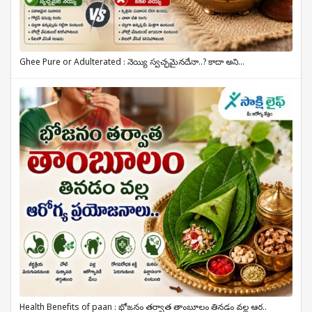
Ghee Pure or Adulterated : నెయ్యి స్వచ్ఛమైనదేనా..? కాదా అని...
Health Benefits of paan : భోజనం తర్వాత తాంబూలం తినడం వల్ల ఆర..