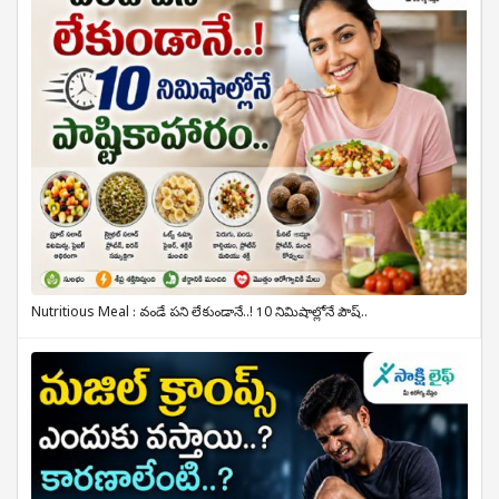
Nutritious Meal : వండే పని లేకుండానే..! 10 నిమిషాల్లోనే పౌష్..