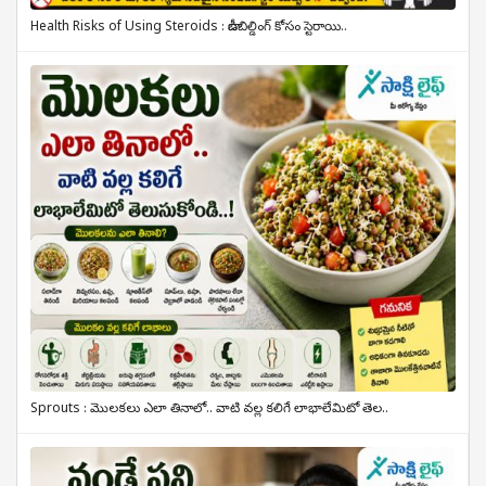
Health Risks of Using Steroids : బాడీబిల్డింగ్ కోసం స్టెరాయి..
Sprouts : మొలకలు ఎలా తినాలో.. వాటి వల్ల కలిగే లాభాలేమిటో తెల..