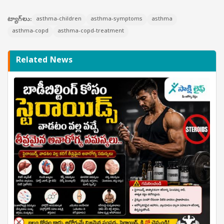
ట్యాగ్‌లు:
asthma-children
asthma-symptoms
asthma
asthma-copd
asthma-copd-treatment
Related News