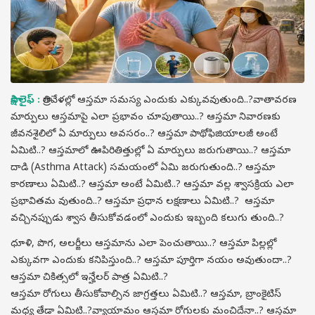
సాక్షి లైఫ్ :
రాత్రివేళల్లో ఆస్తమా సమస్య ఎందుకు ఎక్కువవుతుంది..?వాతావరణ
మార్పులు ఆస్తమాపై ఎలా ప్రభావం చూపుతాయి..? ఆస్తమా నివారణకు
జీవనశైలిలో ఏ మార్పులు అవసరం..? ఆస్తమా పాథోఫిజియాలజీ అంటే
ఏమిటి..? ఆస్తమాలో ఊపిరితిత్తుల్లో ఏ మార్పులు జరుగుతాయి..? ఆస్తమా
దాడి (Asthma Attack) సమయంలో ఏమి జరుగుతుంది..? ఆస్తమా
కారణాలు ఏమిటి..? ఆస్తమా అంటే ఏమిటి..? ఆస్తమా వల్ల శ్వాసక్రియ ఎలా
ప్రభావితమ వుతుంది..? ఆస్తమా ప్రధాన లక్షణాలు ఏమిటి..? ఆస్తమా
వచ్చినప్పుడు శ్వాస తీసుకోవడంలో ఎందుకు ఇబ్బంది కలుగు తుంది..?
ధూళి, పొగ, అలర్జీలు ఆస్తమాను ఎలా పెంచుతాయి..? ఆస్తమా పిల్లల్లో
ఎక్కువగా ఎందుకు కనిపిస్తుంది..? ఆస్తమా పూర్తిగా నయం అవుతుందా..?
ఆస్తమా చికిత్సలో ఇన్హేలర్ పాత్ర ఏమిటి..?
ఆస్తమా రోగులు తీసుకోవాల్సిన జాగ్రత్తలు ఏమిటి..? ఆస్తమా, బ్రాంకైటిస్
మధ్య తేడా ఏమిటి..?వ్యాయామం ఆస్తమా రోగులకు మంచిదేనా..? ఆస్తమా