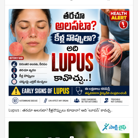
Lupus : తరచూ అలసటా? కీళ్లనొప్పులు కూడానా? అది 'లూపస్' కావచ్చ..