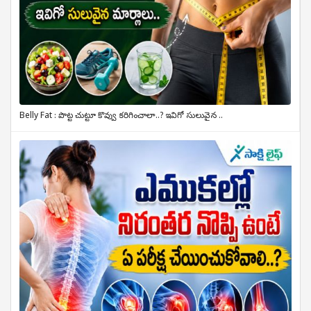
Belly Fat : పొట్ట చుట్టూ కొవ్వు కరిగించాలా..? ఇవిగో సులువైన ..