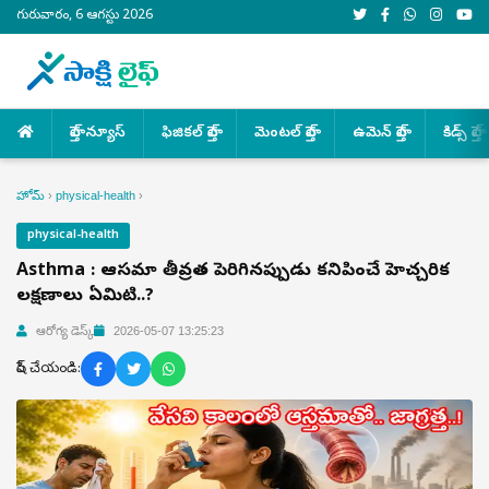
గురువారం, 6 ఆగస్టు 2026
హెల్త్ న్యూస్
ఫిజికల్ హెల్త్
మెంటల్ హెల్త్
ఉమెన్ హెల్త్
కిడ్స్ హెల్త్
హోమ్
›
physical-health
›
physical-health
Asthma : ఆస్తమా తీవ్రత పెరిగినప్పుడు కనిపించే హెచ్చరిక
లక్షణాలు ఏమిటి..?
ఆరోగ్య డెస్క్
2026-05-07 13:25:23
షేర్ చేయండి: