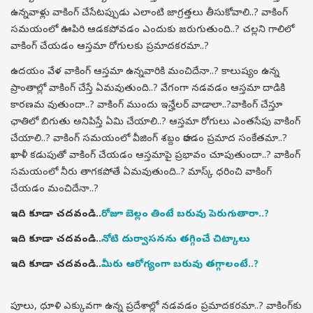
ఉన్నవాళ్లు వాకింగ్ చేసేటప్పుడు ఎలాంటి జాగ్రత్తలు తీసుకోవాలి..? వాకింగ్
సమయంలో ఊపిరి ఆడకపోవడం ఎందుకు జరుగుతుంది..? చల్లని గాలిలో
వాకింగ్ చేయడం ఆస్తమా రోగులకు ప్రమాదకరమా..?
ఉదయం వేళ వాకింగ్ ఆస్తమా ఉన్నవారికి మంచిదేనా..? కాలుష్యం ఉన్న
ప్రాంతాల్లో వాకింగ్ చేస్తే ఏమవుతుంది..? వేగంగా నడవడం ఆస్తమా దాడికి
కారణమ వుతుందా..? వాకింగ్ ముందు ఇన్హేలర్ వాడాలా..?వాకింగ్ చేస్తూ
ఛాతిలో బిగుతు అనిపిస్తే ఏమి చేయాలి..? ఆస్తమా రోగులు ఎంతసేపు వాకింగ్
చేయాలి..? వాకింగ్ సమయంలో వీజింగ్ శబ్దం రావడం ప్రమాద సంకేతమా..?
ఖాళీ కడుపుతో వాకింగ్ చేయడం ఆస్తమాపై ప్రభావం చూపుతుందా..? వాకింగ్
సమయంలో నీరు తాగకపోతే ఏమవుతుంది..? మాస్క్ ధరించి వాకింగ్
చేయడం మంచిదేనా..?
ఇది కూడా చదవండి..
రోజూ బెల్లం తింటే బరువు పెరుగుతారా..?
ఇది కూడా చదవండి..
నోటి దుర్వాసనను తగ్గించే చిట్కాలు
ఇది కూడా చదవండి..
మీరు ఆరోగ్యంగా బరువు తగ్గాలంటే..?
పూలు, ధూళి ఎక్కువగా ఉన్న ప్రదేశాల్లో నడవడం ప్రమాదకరమా..? వాకింగ్‌కు