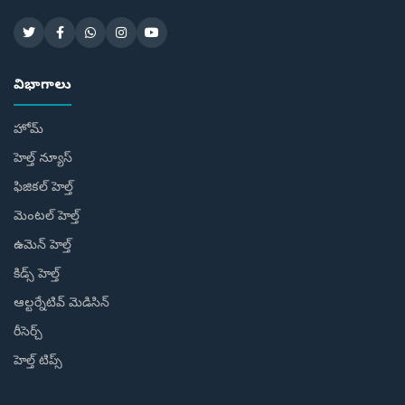
విభాగాలు
హోమ్
హెల్త్ న్యూస్
ఫిజికల్ హెల్త్
మెంటల్ హెల్త్
ఉమెన్ హెల్త్
కిడ్స్ హెల్త్
ఆల్టర్నేటివ్ మెడిసిన్
రీసెర్చ్
హెల్త్‌ టిప్స్‌