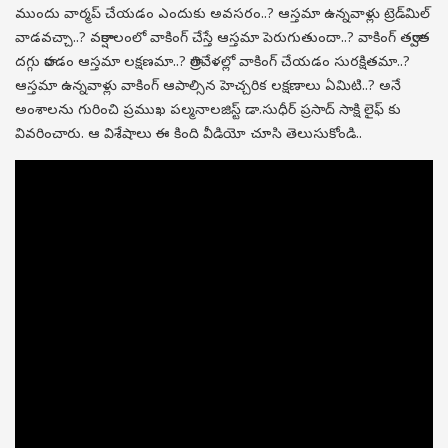
ముందు వార్మప్ చేయడం ఎందుకు అవసరం..? ఆస్తమా ఉన్నవాళ్లు ట్రెడ్‌మిల్
వాడవచ్చా..? వర్షాకాలంలో వాకింగ్ చేస్తే ఆస్తమా పెరుగుతుందా..? వాకింగ్ తర్వాత
దగ్గు రావడం ఆస్తమా లక్షణమా..? రాత్రివేళల్లో వాకింగ్ చేయడం సురక్షితమా..?
ఆస్తమా ఉన్నవాళ్లు వాకింగ్ ఆపాల్సిన హెచ్చరిక లక్షణాలు ఏమిటి..? అనే
అంశాలను గురించి ప్రముఖ పల్మనాలజిస్ట్ డా.సుధీర్ ప్రసాద్ సాక్షి లైఫ్ కు
వివరించారు. ఆ విశేషాలు ఈ కింది వీడియో చూసి తెలుసుకోండి..