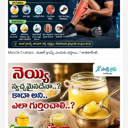
Muscle Cramps : మజిల్ క్రాంప్స్ ఎందుకు వస్తాయి..? కారణాలేంటి..