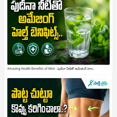
Amazing Health Benefits of Mint : పుదీనా నీటితో అమేజింగ్ హెల..