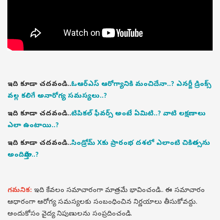
ఇది కూడా చదవండి..
ఓఆర్ఎస్ ఆరోగ్యానికి మంచిదేనా..? ఎనర్జీ డ్రింక్స్
వల్ల కలిగే అనారోగ్య సమస్యలు..?
ఇది కూడా చదవండి..
టిపికల్ ఫీవర్స్ అంటే ఏమిటి..? వాటి లక్షణాలు
ఎలా ఉంటాయి..?
ఇది కూడా చదవండి..
సిండ్రోమ్ Xకు ప్రారంభ దశలో ఎలాంటి చికిత్సను
అందిస్తారు..?
గమనిక:
ఇది కేవలం సమాచారంగా మాత్రమే భావించండి.. ఈ సమాచారం
ఆధారంగా ఆరోగ్య సమస్యలకు సంబంధించిన నిర్ణయాలు తీసుకోవద్దు.
అందుకోసం వైద్య నిపుణులను సంప్రదించండి.