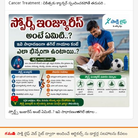
Cancer Treatment : చికిత్సకు క్యాన్సర్ స్పందించకపోతే తదుపరి ..
స్పోర్ట్స్ ఇంజురీస్ అంటే ఏమిటి..? ఇవి సాధారణంగా తగిలే గాయాల ..
గమనిక:
సాక్షి లైఫ్ వెబ్ సైట్ ద్వారా అందించే ఆర్టికల్స్ ను డాక్టర్ల సలహాలను కేవలం