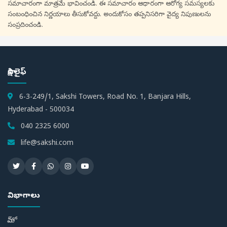
సమాచారంగా మాత్రమే భావించండి. ఈ సమాచారం ఆధారంగా ఆరోగ్య సమస్యలకు
సంబంధించిన నిర్ణయాలు తీసుకోవద్దు. అందుకోసం తప్పనిసరిగా వైద్య నిపుణులను
సంప్రదించండి.
సాక్షి లైఫ్
6-3-249/1, Sakshi Towers, Road No. 1, Banjara Hills,
Hyderabad - 500034
040 2325 6000
life@sakshi.com
విభాగాలు
హోమ్