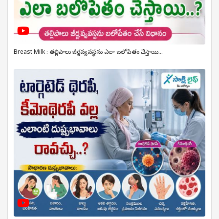
Breast Milk : తల్లిపాలు జీర్ణవ్యవస్థను ఎలా బలోపేతం చేస్తాయి...