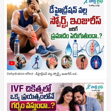
Dehydration effect : డీహైడ్రేషన్ వల్ల స్పోర్ట్స్ ఇంజురీస్ జర..