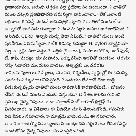
ఉపశమనం ఇస్తాయా..? రోజులో ఎన్ని సార్లు భోజనం చేయాలి..? యోగా,
ప్రాణాయామం, బరువు తగ్గడం వల్ల ప్రయోజనం ఉంటుందా..? ఛాతిలో
మంట వచ్చిన ప్రతిసారీ సాధారణ సమస్యగా భావించాలా..? లేక ఎలాంటి
లక్షణాలు కనిపిస్తే వెంటనే ఆసుపత్రికి వెళ్లాలి..? ఛాతిలో మంట లేదా
అల్సర్లతో బాధపడుతున్నారా..? ఈ సమస్యకు అసలు కారణాలేమిటి..?
అసిడిటీ, GERD, అల్సర్ మధ్య తేడా ఏమిటి..? ఛాతిలో మంట అంటే
ప్రతిసారీ గుండె సమస్యేనా..? లేక కడుపు సమస్యా..? H. pylori బ్యాక్టీరియా
వల్ల అల్సర్లు ఎలా వస్తాయి..? ఒత్తిడి (Stress), మసాలా ఆహారం, జంక్ ఫుడ్,
టీ, కాఫీ, మద్యం, ధూమపానం, ఎక్కువసేపు ఆకలితో ఉండటం, తరచూ
నొప్పి నివారణ మందులు వాడటం అల్సర్లకు ఎంతవరకు
కారణమవుతాయి..? పిల్లలు, యువత, గర్భిణీలు, వృద్ధుల్లో ఈ సమస్య
ఎందుకు ఎక్కువగా కనిపిస్తోంది..? ఉదయం లేవగానే లేదా రాత్రి
పడుకున్నప్పుడు ఛాతిలో మంట రావడానికి కారణాలేమిటి..? భోజనం
చేసిన వెంటనే మంట ఎందుకు వస్తుంది..? అనే అంశాలను గురించి
ప్రముఖ వైద్య నిపుణులు డా. విక్రాంత్ సింగ్ ఠాకూర్ సాక్షి లైఫ్ కు
వివరించారు. ఆ విశేషాలు ఈ వీడియో చూసి తెలుసుకోండి.. గమనిక:
ఇది కేవలం సమాచారంగా మాత్రమే భావించండి.. ఈ సమాచారం
ఆధారంగా ఆరోగ్య సమస్యలకు సంబంధించిన నిర్ణయాలు తీసుకోవద్దు.
అందుకోసం వైద్య నిపుణులను సంప్రదించండి..