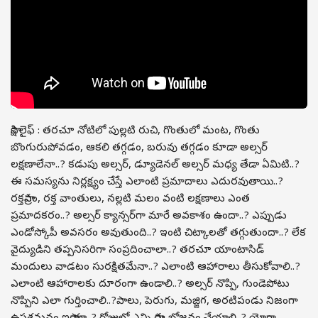
సాక్షి లైఫ్ : తరచూ నోటిలో పుల్లటి రుచి, గొంతులో మంట, గొంతు
బొంగురుపోవడం, ఆకలి తగ్గడం, బరువు తగ్గడం కూడా అల్సర్
లక్షణాలేనా..? కడుపు అల్సర్, డ్యూడెనల్ అల్సర్ మధ్య తేడా ఏమిటి..?
ఈ సమస్యను నిర్లక్ష్యం చేస్తే ఎలాంటి ప్రమాదాలు ఎదురవుతాయి..?
రక్తస్రావం, రక్త వాంతులు, నల్లటి మలం వంటి లక్షణాలు ఎంత
ప్రమాదకరం..? అల్సర్ క్యాన్సర్‌గా మారే అవకాశం ఉందా..? ఎప్పుడు
ఎండోస్కోపీ అవసరం అవుతుంది..? ఇంటి చిట్కాలతో తగ్గుతుందా..? లేక
వైద్యుడిని తప్పనిసరిగా సంప్రదించాలా..? తరచూ యాంటాసిడ్
మందులు వాడటం సురక్షితమేనా..? ఎలాంటి ఆహారాలు తీసుకోవాలి..?
ఎలాంటి ఆహారాలకు దూరంగా ఉండాలి..? అల్సర్ నొప్పి, గుండెపోటు
నొప్పిని ఎలా గుర్తించాలి..?పాలు, పెరుగు, మజ్జిగ, అరటిపండు నిజంగా