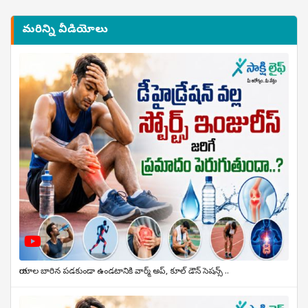
మరిన్ని వీడియోలు
గాయాల బారిన పడకుండా ఉండటానికి వార్మ్ అప్, కూల్ డౌన్ సెషన్స్ ..