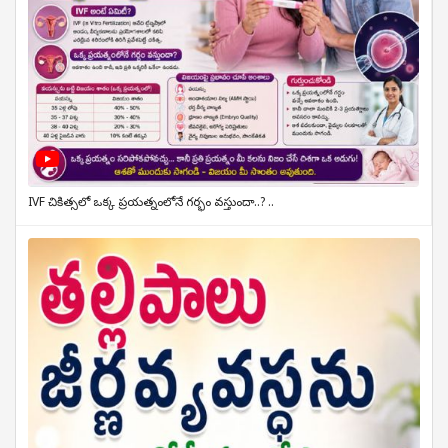
IVF చికిత్సలో ఒక్క ప్రయత్నంలోనే గర్భం వస్తుందా..? ..