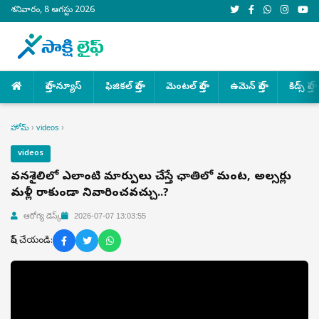
శనివారం, 8 ఆగస్టు 2026
హెల్త్ న్యూస్
ఫిజికల్ హెల్త్
మెంటల్ హెల్త్
ఉమెన్ హెల్త్
కిడ్స్ హెల్త్
హోమ్
›
videos
›
videos
జీవనశైలిలో ఎలాంటి మార్పులు చేస్తే ఛాతిలో మంట, అల్సర్లు
మళ్లీ రాకుండా నివారించవచ్చు..?
ఆరోగ్య డెస్క్
2026-07-07 13:03:55
షేర్ చేయండి: