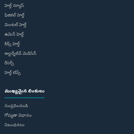
హెల్త్ న్యూస్
ఫిజికల్ హెల్త్
మెంటల్ హెల్త్
ఉమెన్ హెల్త్
కిడ్స్ హెల్త్
ఆల్టర్నేటివ్ మెడిసిన్
రీసెర్చ్
హెల్త్‌ టిప్స్‌
ముఖ్యమైన లింకులు
సంప్రదించండి
గోప్యతా విధానం
నిబంధనలు