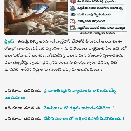
సాక్షి లైఫ్ :
ఉదయాన్నే కళ్ళు తెరవగానే స్మార్ట్‌ఫోన్ చేతిలోకి తీసుకునే అలవాటు ఈ
రోజుల్లో చాలామందికి ఒక వ్యసనంగా మారిపోయింది. రాత్రిపూట ఏం జరిగిందో
తెలుసుకోవాలనే ఆరాటం, నోటిఫికేషన్ల వెల్లువ మన రోజువారీ ప్రశాంతతను
ఎలా దెబ్బతీస్తున్నాయో వైద్య నిపుణులు హెచ్చరిస్తున్నారు. దీనివల్ల కలిగే
మానసిక, శారీరక నష్టాలను గురించి ఇప్పుడు తెలుసుకుందాం..
ఇది కూడా చదవండి..
ప్రాణాంతకమైన వ్యాధులకు కారణమయ్యే
జంతువులు..
ఇది కూడా చదవండి..
వేసవికాలంలో కళ్లను కాపాడుకునేదెలా..?
ఇది కూడా చదవండి..
టీబీని సకాలంలో గుర్తించకపోతే ఏమౌతుంది..?