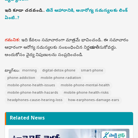
ఇది కూడా చదవండి..
తినే ఆహారానికి, అనారోగ్య సమస్యలకు లింక్
ఏంటి..?
గమనిక:
ఇది కేవలం సమాచారంగా మాత్రమే భావించండి.. ఈ సమాచారం
ఆధారంగా ఆరోగ్య సమస్యలకు సంబంధించిన నిర్ణయాలు తీసుకోవద్దు.
అందుకోసం వైద్య నిపుణులను సంప్రదించండి.
ట్యాగ్‌లు:
morning
digital-detox-phone
smart-phone
phone-addiction
mobile-phone-radiation
mobile-phone-health-issues
mobile-phone-mental-health
mobile-phone-health-hazards
mobile-phone-health-risks
headphones-cause-hearing-loss
how-earphones-damage-ears
Related News