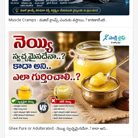
Muscle Cramps : మజిల్ క్రాంప్స్ ఎందుకు వస్తాయి..? కారణాలేంటి..
Ghee Pure or Adulterated : నెయ్యి స్వచ్ఛమైనదేనా..? కాదా అని...