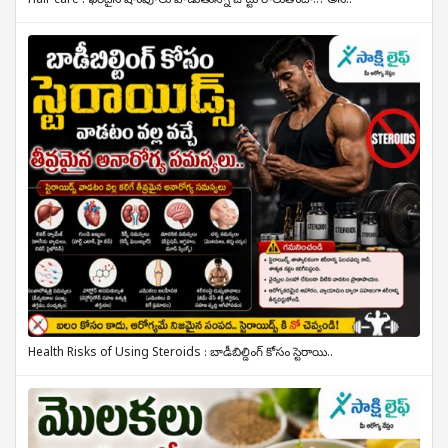
Hair care : ఖరీదైన షాంపూలు వాడుతున్నా జుట్టు రాలుతోందా..? అస..
Health Risks of Using Steroids : బాడీబిల్డింగ్ కోసం స్టెరాయి..