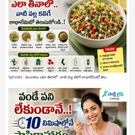
Sprouts : మొలకలు ఎలా తినాలో.. వాటి వల్ల కలిగే లాభాలేమిటో తెల..