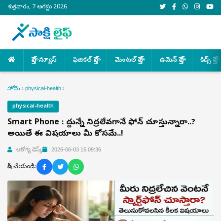
శుక్రవారం, 7 ఆగస్టు 2026
హెల్త్ న్యూస్
ఫిజికల్ హెల్త్
మెంటల్ హెల్త్
ఉమెన్ హెల్త్
కిడ్స్ హెల్త్
హోమ్
›
physical-health
›
physical-health
Smart Phone : పొద్దున్నే నిద్రలేవగానే ఫోన్ చూస్తున్నారా..?
అయితే ఈ విషయాలు మీ కోసమే..!
ఆరోగ్య డెస్క్
2026-06-03 15:09:36
షేర్ చేయండి: