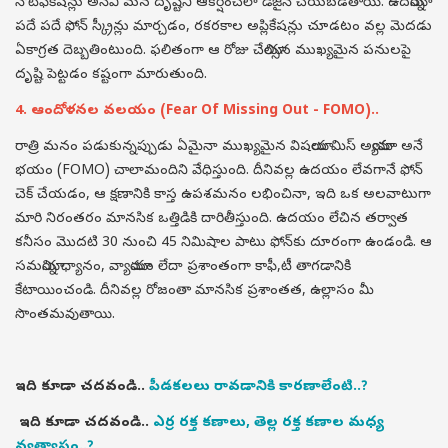
నోటిఫికేషన్లు అనేవి మన దృష్టిని ఆకర్షించేలా డిజైన్ చేయబడతాయి. ఉదయాన్నే
పదే పదే ఫోన్ స్క్రీన్లు మార్చడం, రకరకాల అప్లికేషన్లు చూడటం వల్ల మెదడు
ఏకాగ్రత దెబ్బతింటుంది. ఫలితంగా ఆ రోజు చేయాల్సిన ముఖ్యమైన పనులపై
దృష్టి పెట్టడం కష్టంగా మారుతుంది.
4. ఆందోళనల వలయం (Fear Of Missing Out - FOMO)..
రాత్రి మనం పడుకున్నప్పుడు ఏమైనా ముఖ్యమైన విషయాలు మిస్ అయ్యామా అనే
భయం (FOMO) చాలామందిని వేధిస్తుంది. దీనివల్ల ఉదయం లేవగానే ఫోన్
చెక్ చేయడం, ఆ క్షణానికి కాస్త ఉపశమనం లభించినా, ఇది ఒక అలవాటుగా
మారి నిరంతరం మానసిక ఒత్తిడికి దారితీస్తుంది. ఉదయం లేచిన తర్వాత
కనీసం మొదటి 30 నుంచి 45 నిమిషాల పాటు ఫోన్‌కు దూరంగా ఉండండి. ఆ
సమయాన్ని ధ్యానం, వ్యాయామం లేదా ప్రశాంతంగా కాఫీ,టీ తాగడానికి
కేటాయించండి. దీనివల్ల రోజంతా మానసిక ప్రశాంతత, ఉల్లాసం మీ
సొంతమవుతాయి.
ఇది కూడా చదవండి..
పీడకలలు రావడానికి కారణాలేంటి..?
ఇది కూడా చదవండి..
ఎర్ర రక్త కణాలు, తెల్ల రక్త కణాల మధ్య
వ్యత్యాసం..?