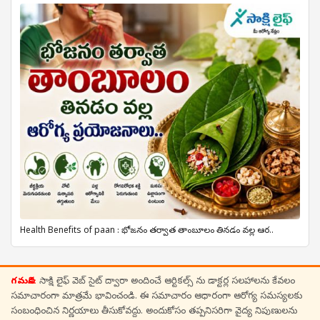
Health Benefits of paan : భోజనం తర్వాత తాంబూలం తినడం వల్ల ఆర..
గమనిక:
సాక్షి లైఫ్ వెబ్ సైట్ ద్వారా అందించే ఆర్టికల్స్ ను డాక్టర్ల సలహాలను కేవలం
సమాచారంగా మాత్రమే భావించండి. ఈ సమాచారం ఆధారంగా ఆరోగ్య సమస్యలకు
సంబంధించిన నిర్ణయాలు తీసుకోవద్దు. అందుకోసం తప్పనిసరిగా వైద్య నిపుణులను