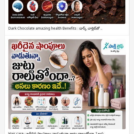
Dark Chocolate amazing health Benefits : డార్క్ చాక్లెట్‌తో ..