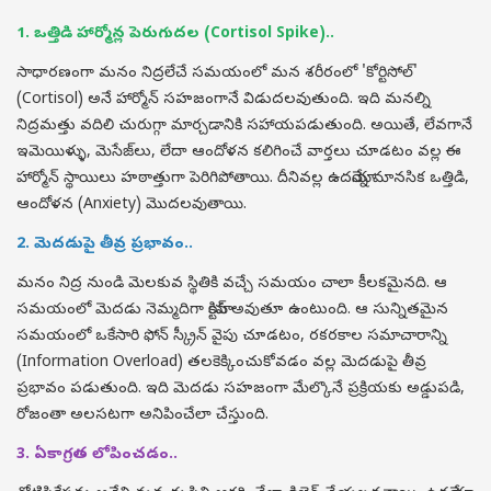
1. ఒత్తిడి హార్మోన్ల పెరుగుదల (Cortisol Spike)..
సాధారణంగా మనం నిద్రలేచే సమయంలో మన శరీరంలో 'కోర్టిసోల్'
(Cortisol) అనే హార్మోన్ సహజంగానే విడుదలవుతుంది. ఇది మనల్ని
నిద్రమత్తు వదిలి చురుగ్గా మార్చడానికి సహాయపడుతుంది. అయితే, లేవగానే
ఇమెయిళ్ళు, మెసేజ్‌లు, లేదా ఆందోళన కలిగించే వార్తలు చూడటం వల్ల ఈ
హార్మోన్ స్థాయిలు హఠాత్తుగా పెరిగిపోతాయి. దీనివల్ల ఉదయాన్నే మానసిక ఒత్తిడి,
ఆందోళన (Anxiety) మొదలవుతాయి.
2. మెదడుపై తీవ్ర ప్రభావం..
మనం నిద్ర నుండి మెలకువ స్థితికి వచ్చే సమయం చాలా కీలకమైనది. ఆ
సమయంలో మెదడు నెమ్మదిగా యాక్టివ్ అవుతూ ఉంటుంది. ఆ సున్నితమైన
సమయంలో ఒకేసారి ఫోన్ స్క్రీన్ వైపు చూడటం, రకరకాల సమాచారాన్ని
(Information Overload) తలకెక్కించుకోవడం వల్ల మెదడుపై తీవ్ర
ప్రభావం పడుతుంది. ఇది మెదడు సహజంగా మేల్కొనే ప్రక్రియకు అడ్డుపడి,
రోజంతా అలసటగా అనిపించేలా చేస్తుంది.
3. ఏకాగ్రత లోపించడం..