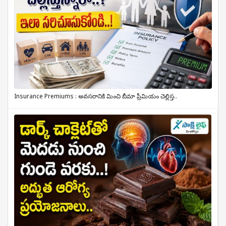
Insurance Premiums : అవసరానికి మించి బీమా ప్రీమియం చెల్లిస్త..