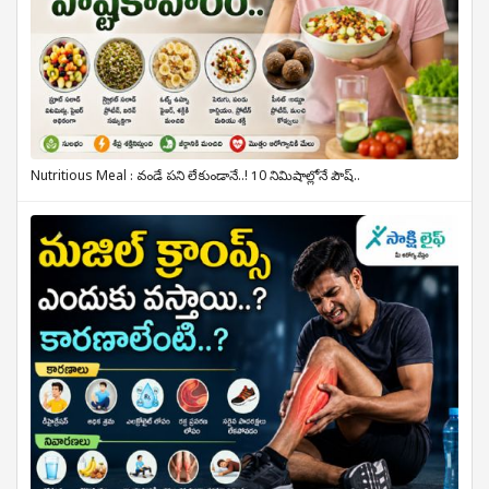
Nutritious Meal : వండే పని లేకుండానే..! 10 నిమిషాల్లోనే పౌష్..