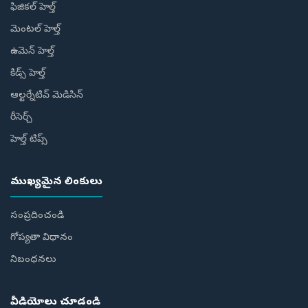
ఫిజికల్ హెల్త్
మెంటల్ హెల్త్
ఉమెన్ హెల్త్
కిడ్స్ హెల్త్
ఆల్టర్నేటివ్ మెడిసిన్
రీసెర్చ్
హెల్త్‌ టిప్స్‌
ముఖ్యమైన లింకులు
సంప్రదించండి
గోప్యతా విధానం
నిబంధనలు
వీడియోలు చూడండి