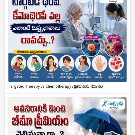
Targeted Therapy vs Chemotherapy : టార్గెటెడ్ థెరపీ, కీమోథెర..