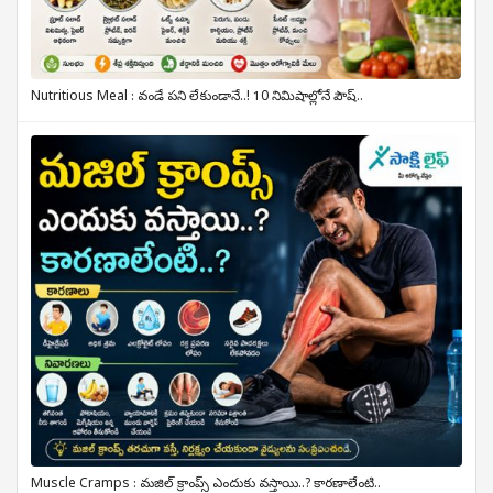
Nutritious Meal : వండే పని లేకుండానే..! 10 నిమిషాల్లోనే పౌష్..
Muscle Cramps : మజిల్ క్రాంప్స్ ఎందుకు వస్తాయి..? కారణాలేంటి..