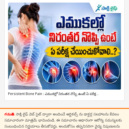
Persistent Bone Pain : ఎముకల్లో నిరంతర నొప్పి ఉంటే ఏ పరీక్ష ..
గమనిక:
సాక్షి లైఫ్ వెబ్ సైట్ ద్వారా అందించే ఆర్టికల్స్ ను డాక్టర్ల సలహాలను కేవలం
సమాచారంగా మాత్రమే భావించండి. ఈ సమాచారం ఆధారంగా ఆరోగ్య సమస్యలకు
సంబంధించిన నిర్ణయాలు తీసుకోవద్దు. అందుకోసం తప్పనిసరిగా వైద్య నిపుణులను