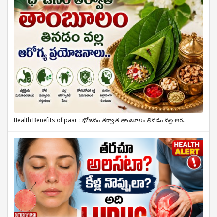
Health Benefits of paan : భోజనం తర్వాత తాంబూలం తినడం వల్ల ఆర..