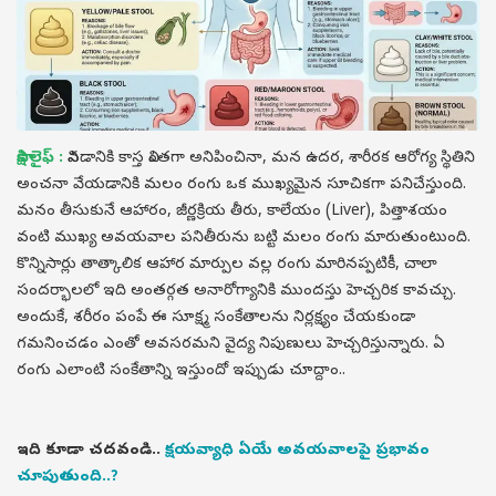
సాక్షి లైఫ్ :
వినడానికి కాస్త వింతగా అనిపించినా, మన ఉదర, శారీరక ఆరోగ్య స్థితిని
అంచనా వేయడానికి మలం రంగు ఒక ముఖ్యమైన సూచికగా పనిచేస్తుంది.
మనం తీసుకునే ఆహారం, జీర్ణక్రియ తీరు, కాలేయం (Liver), పిత్తాశయం
వంటి ముఖ్య అవయవాల పనితీరును బట్టి మలం రంగు మారుతుంటుంది.
కొన్నిసార్లు తాత్కాలిక ఆహార మార్పుల వల్ల రంగు మారినప్పటికీ, చాలా
సందర్భాలలో ఇది అంతర్గత అనారోగ్యానికి ముందస్తు హెచ్చరిక కావచ్చు.
అందుకే, శరీరం పంపే ఈ సూక్ష్మ సంకేతాలను నిర్లక్ష్యం చేయకుండా
గమనించడం ఎంతో అవసరమని వైద్య నిపుణులు హెచ్చరిస్తున్నారు. ఏ
రంగు ఎలాంటి సంకేతాన్ని ఇస్తుందో ఇప్పుడు చూద్దాం..
ఇది కూడా చదవండి..
క్షయవ్యాధి ఏయే అవయవాలపై ప్రభావం
చూపుతుంది..?