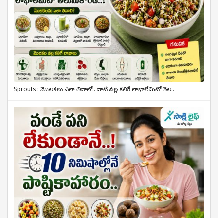
Sprouts : మొలకలు ఎలా తినాలో.. వాటి వల్ల కలిగే లాభాలేమిటో తెల..