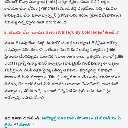
శరీరంలో కొవ్వు పదార్థాలు (Fats) సరిగ్గా జీర్ణం కావడం లేదని అర్థం.
కాలేయం లేదా క్లోమం (Pancreas) నుండి జీర్ణ ఎంజైమ్‌లు సరిగ్గా విడుదల
కానప్పుడు, లేదా మాలాబ్సార్ప్షన్ (పోషకాలను శరీరం గ్రహించలేకపోవడం)
సమస్య ఉన్నప్పుడు ఇలా జరుగుతుంది.
5. తెలుపు లేదా బూడిద రంగు (White/Clay Colored)లో ఉంటే..?
మలం తెలుపు లేదా మట్టి రంగులోకి మారడం అత్యంత తీవ్రమైన ఆరోగ్య
సమస్యగా పరిగణించాలి. కాలేయం నుంచి విడుదలయ్యే పైత్యరసం (Bile)
ప్రేగులకు చేరనప్పుడు మలానికి సహజ రంగు రాదు. పైత్యరస నాళాల్లో (Bile
Ducts) బ్లాక్స్ ఉన్నా, లివర్ ఇన్ఫెక్షన్లు (హెపటైటిస్ వంటివి) ఉన్నా ఈ లక్షణం
కనిపిస్తుంది. దీనికి తక్షణ వైద్య చికిత్స అవసరం. జీర్ణవ్యవస్థ సజావుగా
సాగాలంటే పీచు పదార్థాలు (Fiber) ఎక్కువగా ఉండే పండ్లు, కూరగాయలు
తినడం, రోజూ తగినంత నీరు తాగడం అలవాటు చేసుకోవాలి. అంతకంటే
ముఖ్యంగా, శరీరం ఇచ్చే ఇలాంటి చిన్నపాటి హెచ్చరికలను గమనిస్తూ
ఆరోగ్యాన్ని కాపాడుకోవాలి.
ఇది కూడా చదవండి..
ఆరోగ్యప్రయోజనాలు పొందాలంటే సలాడ్ ను ఏ
టైమ్ లో తినాలి..?