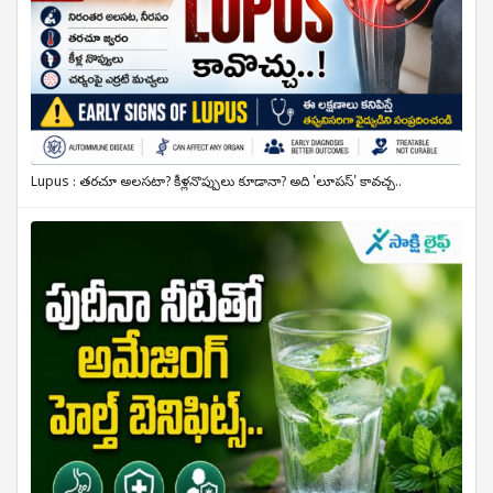
Lupus : తరచూ అలసటా? కీళ్లనొప్పులు కూడానా? అది 'లూపస్' కావచ్చ..