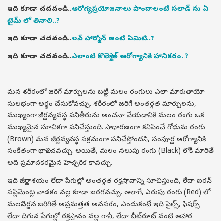
ఇది కూడా చదవండి..
ఆరోగ్యప్రయోజనాలు పొందాలంటే సలాడ్ ను ఏ
టైమ్ లో తినాలి..?
ఇది కూడా చదవండి..
లవ్ హార్మోన్ అంటే ఏమిటి..?
ఇది కూడా చదవండి..
ఎలాంటి కొలెస్ట్రాల్ ఆరోగ్యానికి హానికరం..?
మన శరీరంలో జరిగే మార్పులను బట్టి మలం రంగులు ఎలా మారుతాయో
సులభంగా అర్థం చేసుకోవచ్చు. శరీరంలో జరిగే అంతర్గత మార్పులను,
ముఖ్యంగా జీర్ణవ్యవస్థ పనితీరును అంచనా వేయడానికి మలం రంగు ఒక
ముఖ్యమైన సూచికగా పనిచేస్తుంది. సాధారణంగా కనిపించే గోధుమ రంగు
(Brown) మన జీర్ణవ్యవస్థ సక్రమంగా పనిచేస్తోందని, సంపూర్ణ ఆరోగ్యానికి
సంకేతంగా భావించవచ్చు. అయితే, మలం నలుపు రంగు (Black) లోకి మారితే
అది ప్రమాదకరమైన హెచ్చరిక కావచ్చు.
ఇది జీర్ణాశయం లేదా పేగుల్లో అంతర్గత రక్తస్రావాన్ని సూచిస్తుంది, లేదా ఐరన్
సప్లిమెంట్ల వాడకం వల్ల కూడా జరగవచ్చు. అలాగే, ఎరుపు రంగు (Red) లో
మలవిసర్జన జరిగితే అప్రమత్తత అవసరం, ఎందుకంటే ఇది పైల్స్, ఫిషర్స్
లేదా దిగువ పేగుల్లో రక్తస్రావం వల్ల గానీ, లేదా బీట్‌రూట్ వంటి ఆహార