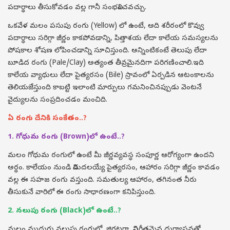
పదార్థాలు తీసుకోవడం వల్ల గానీ సంభవించవచ్చు.
ఒకవేళ మలం పసుపు రంగు (Yellow) లో ఉంటే, అది శరీరంలో కొవ్వు
పదార్థాలు సరిగ్గా జీర్ణం కాకపోవడాన్ని, పిత్తాశయ లేదా కాలేయ సమస్యలను
పోషకాల శోషణ లోపించడాన్ని సూచిస్తుంది. అన్నింటికంటే తెలుపు లేదా
బూడిద రంగు (Pale/Clay) అత్యంత తీవ్రమైనదిగా పరిగణించాలి.ఇది
కాలేయ వ్యాధులు లేదా పైత్యరసం (Bile) స్రావంలో ఏర్పడిన ఆటంకాలను
తెలియజేస్తుంది కాబట్టి ఇలాంటి మార్పులు గమనించినప్పుడు వెంటనే
వైద్యులను సంప్రదించడం మంచిది.
ఏ రంగు దేనికి సంకేతం..?
1. గోధుమ రంగు (Brown)లో ఉంటే..?
మలం గోధుమ రంగులో ఉంటే మీ జీర్ణవ్యవస్థ సంపూర్ణ ఆరోగ్యంగా ఉందని
అర్థం. కాలేయం నుండి విడుదలయ్యే పైత్యరసం, ఆహారం సరిగ్గా జీర్ణం కావడం
వల్ల ఈ సహజ రంగు వస్తుంది. సమతుల్య ఆహారం, తగినంత నీరు
తీసుకునే వారిలో ఈ రంగు సాధారణంగా కనిపిస్తుంది.
2. నలుపు రంగు (Black)లో ఉంటే..?
మలం ముదురు నలుపు రంగులో, జిగటగా, విపరీతమైన దుర్వాసనతో