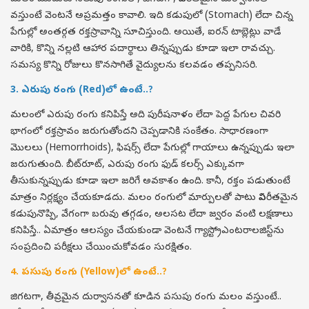
వస్తుంటే వెంటనే అప్రమత్తం కావాలి. ఇది కడుపులో (Stomach) లేదా చిన్న
పేగుల్లో అంతర్గత రక్తస్రావాన్ని సూచిస్తుంది. అయితే, ఐరన్ టాబ్లెట్లు వాడే
వారికి, కొన్ని నల్లటి ఆహార పదార్థాలు తిన్నప్పుడు కూడా ఇలా రావచ్చు.
సమస్య కొన్ని రోజులు కొనసాగితే వైద్యులను కలవడం తప్పనిసరి.
3. ఎరుపు రంగు (Red)లో ఉంటే..?
మలంలో ఎరుపు రంగు కనిపిస్తే అది పురీషనాళం లేదా పెద్ద పేగుల చివరి
భాగంలో రక్తస్రావం జరుగుతోందని చెప్పడానికి సంకేతం. సాధారణంగా
మొలలు (Hemorrhoids), ఫిషర్స్ లేదా పేగుల్లో గాయాలు ఉన్నప్పుడు ఇలా
జరుగుతుంది. బీట్‌రూట్, ఎరుపు రంగు ఫుడ్ కలర్స్ ఎక్కువగా
తీసుకున్నప్పుడు కూడా ఇలా జరిగే అవకాశం ఉంది. కానీ, రక్తం పడుతుంటే
మాత్రం నిర్లక్ష్యం చేయకూడదు. మలం రంగులో మార్పులతో పాటు విపరీతమైన
కడుపునొప్పి, వేగంగా బరువు తగ్గడం, అలసట లేదా జ్వరం వంటి లక్షణాలు
కనిపిస్తే.. ఏమాత్రం ఆలస్యం చేయకుండా వెంటనే గ్యాస్ట్రోఎంటరాలజిస్ట్‌ను
సంప్రదించి పరీక్షలు చేయించుకోవడం సురక్షితం.
4. పసుపు రంగు (Yellow)లో ఉంటే..?
జిగటగా, తీవ్రమైన దుర్వాసనతో కూడిన పసుపు రంగు మలం వస్తుంటే..