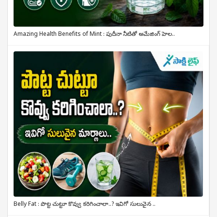
Amazing Health Benefits of Mint : పుదీనా నీటితో అమేజింగ్ హెల..
Belly Fat : పొట్ట చుట్టూ కొవ్వు కరిగించాలా..? ఇవిగో సులువైన ..