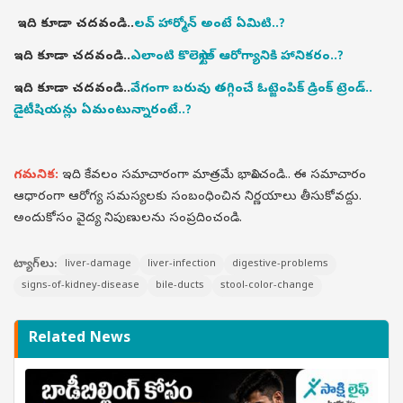
ఇది కూడా చదవండి..
లవ్ హార్మోన్ అంటే ఏమిటి..?
ఇది కూడా చదవండి..
ఎలాంటి కొలెస్ట్రాల్ ఆరోగ్యానికి హానికరం..?
ఇది కూడా చదవండి..
వేగంగా బరువు తగ్గించే ఓట్జెంపిక్ డ్రింక్ ట్రెండ్..
డైటీషియన్లు ఏమంటున్నారంటే..?
గమనిక:
ఇది కేవలం సమాచారంగా మాత్రమే భావించండి.. ఈ సమాచారం
ఆధారంగా ఆరోగ్య సమస్యలకు సంబంధించిన నిర్ణయాలు తీసుకోవద్దు.
అందుకోసం వైద్య నిపుణులను సంప్రదించండి.
ట్యాగ్‌లు:
liver-damage
liver-infection
digestive-problems
signs-of-kidney-disease
bile-ducts
stool-color-change
Related News