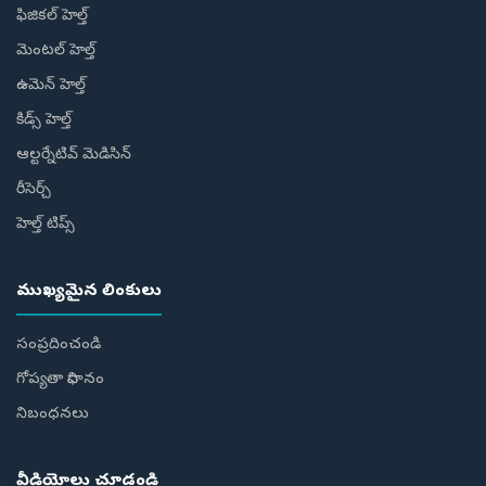
ఫిజికల్ హెల్త్
మెంటల్ హెల్త్
ఉమెన్ హెల్త్
కిడ్స్ హెల్త్
ఆల్టర్నేటివ్ మెడిసిన్
రీసెర్చ్
హెల్త్‌ టిప్స్‌
ముఖ్యమైన లింకులు
సంప్రదించండి
గోప్యతా విధానం
నిబంధనలు
వీడియోలు చూడండి