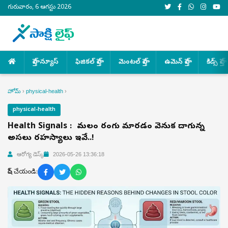
గురువారం, 6 ఆగస్టు 2026
హెల్త్ న్యూస్
ఫిజికల్ హెల్త్
మెంటల్ హెల్త్
ఉమెన్ హెల్త్
కిడ్స్ హెల్త్
హోమ్
›
physical-health
›
physical-health
Health Signals : మీ మలం రంగు మారడం వెనుక దాగున్న
అసలు రహస్యాలు ఇవే..!
ఆరోగ్య డెస్క్
2026-05-26 13:36:18
షేర్ చేయండి: