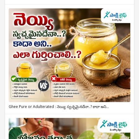
Ghee Pure or Adulterated : నెయ్యి స్వచ్ఛమైనదేనా..? కాదా అని...