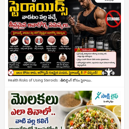
Health Risks of Using Steroids : బాడీబిల్డింగ్ కోసం స్టెరాయి..