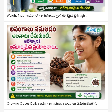
Weight Tips : బరువు తగ్గాలనుకుంటున్నారా? కఠినమైన డైట్ వద్దు...
Chewing Cloves Daily : లవంగాలు నమలడం అలవాటు చేసుకుంటే.. ఆరోగ..