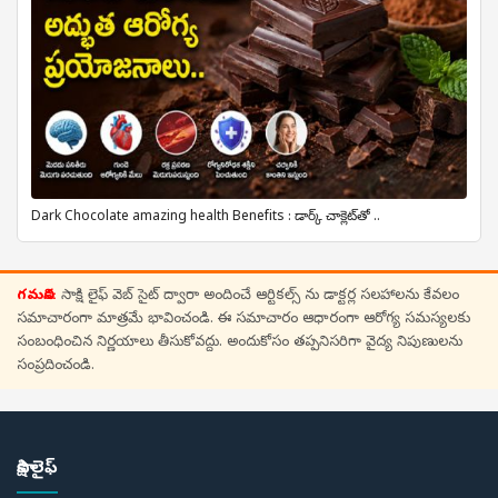
Dark Chocolate amazing health Benefits : డార్క్ చాక్లెట్‌తో ..
గమనిక:
సాక్షి లైఫ్ వెబ్ సైట్ ద్వారా అందించే ఆర్టికల్స్ ను డాక్టర్ల సలహాలను కేవలం
సమాచారంగా మాత్రమే భావించండి. ఈ సమాచారం ఆధారంగా ఆరోగ్య సమస్యలకు
సంబంధించిన నిర్ణయాలు తీసుకోవద్దు. అందుకోసం తప్పనిసరిగా వైద్య నిపుణులను
సంప్రదించండి.
సాక్షి లైఫ్