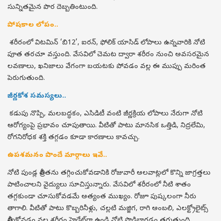
సున్నితమైన పొర దెబ్బతింటుంది.
పోషకాల లోపం..
శరీరంలో విటమిన్ ‘బి12’, ఐరన్, ఫోలిక్ యాసిడ్ లోపాలు ఉన్నవారికి నోటి
పూత తరచూ వస్తుంది. వేసవిలో చెమట ద్వారా శరీరం నుంచి అవసరమైన
లవణాలు, ఖనిజాలు వేగంగా బయటకు పోవడం వల్ల ఈ ముప్పు మరింత
పెరుగుతుంది.
జీర్ణకోశ సమస్యలు..
కడుపు నొప్పి, మలబద్ధకం, ఎసిడిటీ వంటి జీర్ణక్రియ లోపాలు నేరుగా నోటి
ఆరోగ్యంపై ప్రభావం చూపుతాయి. వీటితో పాటు మానసిక ఒత్తిడి, నిద్రలేమి,
రోగనిరోధక శక్తి తగ్గడం కూడా కారణాలు కావచ్చు.
ఉపశమనం పొందే మార్గాలు ఇవే..
నోటి పుండ్ల తీవ్రతను తగ్గించుకోవడానికి రోజువారీ అలవాట్లలో కొన్ని జాగ్రత్తలు
పాటించాలని వైద్యులు సూచిస్తున్నారు. వేసవిలో శరీరంలో నీటి శాతం
తగ్గకుండా చూసుకోవడమే అత్యంత ముఖ్యం. రోజూ పుష్కలంగా నీరు
తాగాలి. వీటితో పాటు కొబ్బరినీళ్లు, చల్లటి మజ్జిగ, రాగి అంబలి, ఎలక్ట్రోలైట్స్
తీసుకోవడం వల్ల శరీరం హైడ్రేట్‌గా ఉండి నోటి పొడిబారడం తగ్గుతుంది.