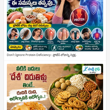
Don’t Ignore Protein Deficiency : ప్రోటీన్ లోపాన్ని నిర్లక్ష..