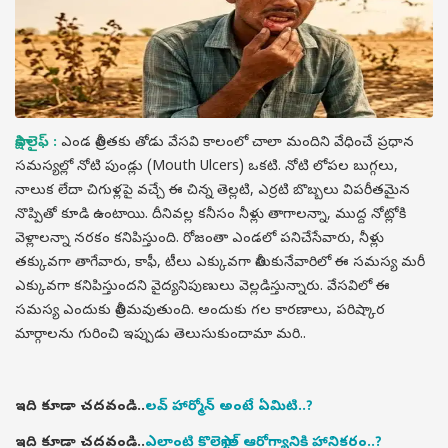
సాక్షి లైఫ్ :
ఎండ తీవ్రతకు తోడు వేసవి కాలంలో చాలా మందిని వేధించే ప్రధాన
సమస్యల్లో నోటి పుండ్లు (Mouth Ulcers) ఒకటి. నోటి లోపల బుగ్గలు,
నాలుక లేదా చిగుళ్లపై వచ్చే ఈ చిన్న తెల్లటి, ఎర్రటి బొబ్బలు విపరీతమైన
నొప్పితో కూడి ఉంటాయి. దీనివల్ల కనీసం నీళ్లు తాగాలన్నా, ముద్ద నోట్లోకి
వెళ్లాలన్నా నరకం కనిపిస్తుంది. రోజంతా ఎండలో పనిచేసేవారు, నీళ్లు
తక్కువగా తాగేవారు, కాఫీ, టీలు ఎక్కువగా తీసుకునేవారిలో ఈ సమస్య మరీ
ఎక్కువగా కనిపిస్తుందని వైద్యనిపుణులు వెల్లడిస్తున్నారు. వేసవిలో ఈ
సమస్య ఎందుకు తీవ్రమవుతుంది. అందుకు గల కారణాలు, పరిష్కార
మార్గాలను గురించి ఇప్పుడు తెలుసుకుందామా మరి..
ఇది కూడా చదవండి..
లవ్ హార్మోన్ అంటే ఏమిటి..?
ఇది కూడా చదవండి..
ఎలాంటి కొలెస్ట్రాల్ ఆరోగ్యానికి హానికరం..?