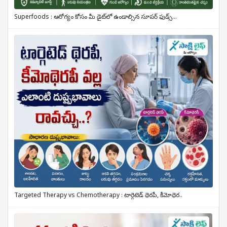
Superfoods : ఆరోగ్యం కోసం మీ డైట్‌లో ఉండాల్సిన సూపర్ ఫుడ్స్...
Targeted Therapy vs Chemotherapy : టార్గెటెడ్ థెరపీ, కీమోథెర..