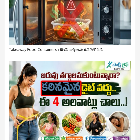
Takeaway Food Containers : టేక్‌అవే బాక్స్‌లను ఓవెన్‌లో పెట్..