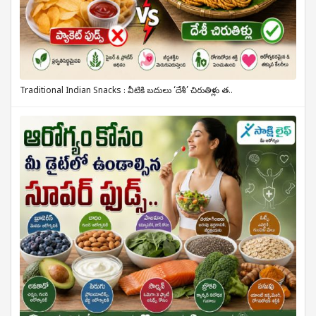
Traditional Indian Snacks : వీటికి బదులు ‘దేశీ’ చిరుతిళ్లు త..