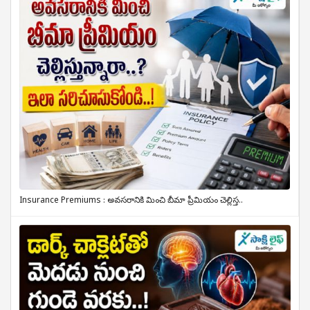
Insurance Premiums : అవసరానికి మించి బీమా ప్రీమియం చెల్లిస్త..