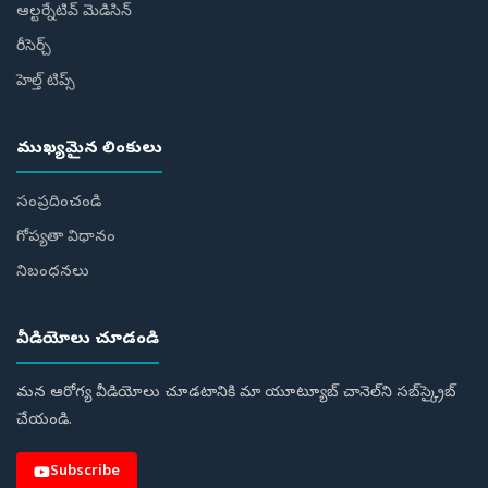
ఆల్టర్నేటివ్ మెడిసిన్
రీసెర్చ్
హెల్త్‌ టిప్స్‌
ముఖ్యమైన లింకులు
సంప్రదించండి
గోప్యతా విధానం
నిబంధనలు
వీడియోలు చూడండి
మన ఆరోగ్య వీడియోలు చూడటానికి మా యూట్యూబ్ చానెల్‌ని సబ్‌స్క్రైబ్
చేయండి.
Subscribe