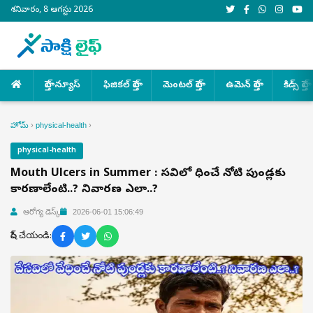
శనివారం, 8 ఆగస్టు 2026
హెల్త్ న్యూస్
ఫిజికల్ హెల్త్
మెంటల్ హెల్త్
ఉమెన్ హెల్త్
కిడ్స్ హెల్త్
హోమ్
›
physical-health
›
physical-health
Mouth Ulcers in Summer : వేసవిలో వేధించే నోటి పుండ్లకు
కారణాలేంటి..? నివారణ ఎలా..?
ఆరోగ్య డెస్క్
2026-06-01 15:06:49
షేర్ చేయండి: