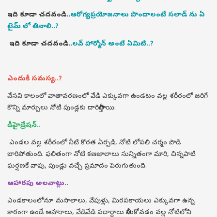
ఇది కూడా చదవండి..
ఆరోగ్యప్రయోజనాలు పొందాలంటే సలాడ్ ను ఏ
టైమ్ లో తినాలి..?
ఇది కూడా చదవండి..
లవ్ హార్మోన్ అంటే ఏమిటి..?
ఎందుకీ సమస్య..?
వేసవి కాలంలో వాతావరణంలో వేడి ఎక్కువగా ఉండటం వల్ల శరీరంలో జరిగే
కొన్ని మార్పులు నోటి పుండ్లకు దారితీస్తాయి.
డీహైడ్రేషన్..
ఎండల వల్ల శరీరంలో నీటి కొరత ఏర్పడి, నోటి లోపలి చర్మం పొడి
బారిపోతుంది. ఫలితంగా నోటి కణజాలాలు సున్నితంగా మారి, చిన్నపాటి
ఘర్షణకే వాపు, పుండ్లు వచ్చే ప్రమాదం పెరుగుతుంది.
ఆహారపు అలవాట్లు..
ఎండకాలంలోనూ మసాలాలు, వేపుళ్లు, మిరపకాయలు ఎక్కువగా ఉన్న
కారంగా ఉండే ఆహారాలు, వేడివేడి పదార్థాలు తీసుకోవడం వల్ల నోటిలోని