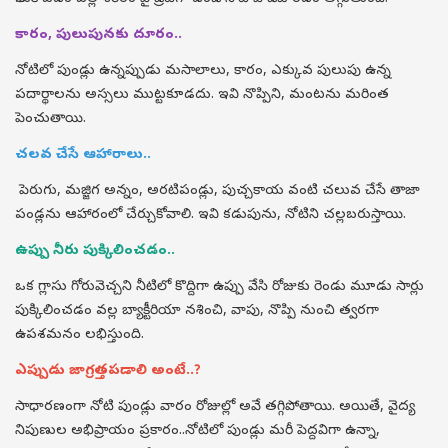
కారం, పులుపునకు దూరం..
నోటిలో పుండ్లు ఉన్నప్పుడు మసాలాలు, కారం, ఎక్కువ పులుపు ఉన్న
పదార్థాలను అస్సలు ముట్టకూడదు. ఇవి నొప్పిని, మంటను మరింత
పెంచుతాయి.
చలవ చేసే ఆహారాలు..
పెరుగు, మజ్జిగ అన్నం, అరటిపండ్లు, పుచ్చకాయ వంటి చలువ చేసే తాజా
పండ్లను ఆహారంలో చేర్చుకోవాలి. ఇవి కడుపును, నోటిని చల్లబరుస్తాయి.
ఉప్పు నీరు పుక్కిలించడం..
ఒక గ్లాసు గోరువెచ్చని నీటిలో కొద్దిగా ఉప్పు వేసి రోజుకు రెండు మూడు సార్లు
పుక్కిలించడం వల్ల బ్యాక్టీరియా నశించి, వాపు, నొప్పి నుంచి త్వరగా
ఉపశమనం లభిస్తుంది.
ఎప్పుడు జాగ్రత్తపడాలి అంటే..?
సాధారణంగా నోటి పుండ్లు వారం రోజుల్లో అవే తగ్గిపోతాయి. అయితే, వైద్య
నిపుణుల అభిప్రాయం ప్రకారం..నోటిలో పుండ్లు మరీ పెద్దవిగా ఉన్నా,