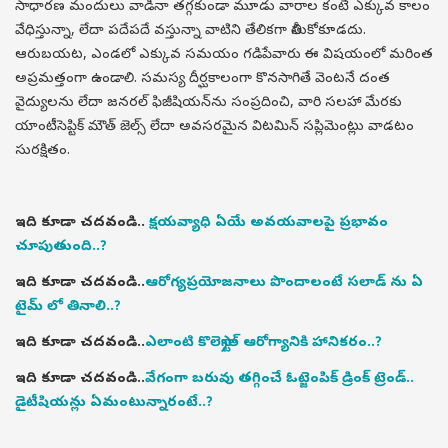
సాధారణ మందులు వాడినా తగ్గకుండా మూడు వారాల కంటే ఎక్కువ కాలం
వేధిస్తున్నా, లేదా పదేపదే వస్తున్నా వాటిని తేలికగా తీసుకోకూడదు.
ఆరుబయట, ఎండలో ఎక్కువ సమయం గడిపేవారు ఈ విషయంలో మరింత
అప్రమత్తంగా ఉండాలి. సమస్య దీర్ఘకాలంగా కొనసాగితే వెంటనే దంత
వైద్యులను లేదా జనరల్ ఫిజీషియన్‌ను సంప్రదించి, వారి సలహా మేరకు
యాంటీసెప్టిక్ మౌత్ జెల్స్ లేదా అవసరమైన విటమిన్ సప్లిమెంట్లు వాడటం
సురక్షితం.
ఇది కూడా చదవండి..
క్షయవ్యాధి ఏయే అవయవాలపై ప్రభావం
చూపుతుంది..?
ఇది కూడా చదవండి..
ఆరోగ్యప్రయోజనాలు పొందాలంటే సలాడ్ ను ఏ
టైమ్ లో తినాలి..?
ఇది కూడా చదవండి..
ఎలాంటి కొలెస్ట్రాల్ ఆరోగ్యానికి హానికరం..?
ఇది కూడా చదవండి..
వేగంగా బరువు తగ్గించే ఓట్జెంపిక్ డ్రింక్ ట్రెండ్..
డైటీషియన్లు ఏమంటున్నారంటే..?