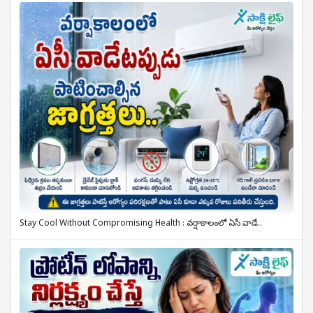
Stay Cool Without Compromising Health : వర్షాకాలంలో ఏసీ వాడే..