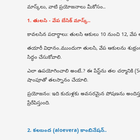
మాస్క్‌లు, వాటి ప్రయోజనాలు మీకోసం...
1. తులసి - వేప బేసిక్ మాస్క్..
కావలసిన పదార్థాలు: తులసి ఆకులు 10 నుంచి 12, వేప ఆక
తయారీ విధానం..ముందుగా తులసి, వేప ఆకులను శుభ్రంగా కడ
సిద్ధం చేసుకోవాలి.
ఎలా ఉపయోగించాలి అంటే..? ఈ పేస్ట్‌ను తల చర్మానికి (Sca
షాంపూతో తలస్నానం చేయాలి.
ప్రయోజనం: ఇది కుదుళ్లకు అవసరమైన పోషణను అందిస్తుంది. త
ప్రేరేపిస్తుంది.
2. కలబంద (aloevera) కాంబినేషన్..