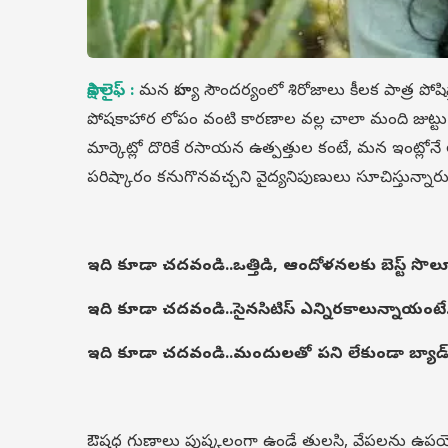
సాక్షి లైఫ్ :
మన బాహ్య సౌందర్యంలో శిరోజాలు కీలక పాత్ర పోషి
పోషకాహార లోపం వంటి కారణాల వల్ల చాలా మంది జుట్ట
మార్కెట్లో దొరికే రసాయన ఉత్పత్తుల కంటే, మన ఇంట్
పరిష్కారం కనుగొనవచ్చని వైద్యనిపుణులు సూచిస్తున్నారు
ఇది కూడా చదవండి..
ఒత్తిడి, ఆందోళనలకు బెస్ట్ సొల
ఇది కూడా చదవండి..
సైనసిటిస్ ఎన్నిరకాలున్నాయంటే.
ఇది కూడా చదవండి..
మందులతో పని లేకుండా బ్యాడ్ కొలెస
ఔషధ గుణాలు పుష్కలంగా ఉండే తులసి, వేపలను ఉపయోగి