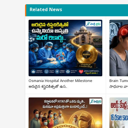
Related News
Osmania Hospital Another Milestone
Brain Tumor
అరుదైన శస్త్రచికిత్సతో ఉస..
సాధనాల వా