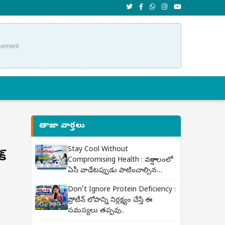
sement
తాజా వార్తలు
Stay Cool Without
క్
Compromising Health : వర్షాకాలంలో
ఏసీ వాడేటప్పుడు పాటించాల్సిన
జాగ్రత్తలు..
Don’t Ignore Protein Deficiency :
ప్రోటీన్ లోపాన్ని నిర్లక్ష్యం చేస్తే ఈ
సమస్యలు తప్పవు..