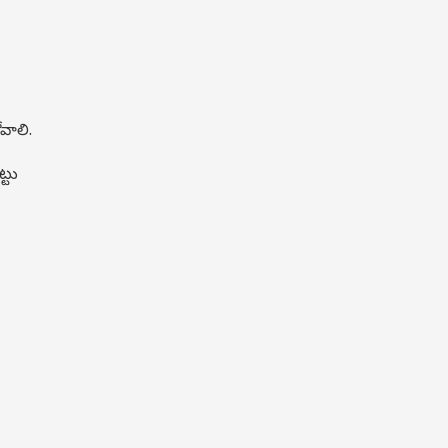
వాలి.
్టు