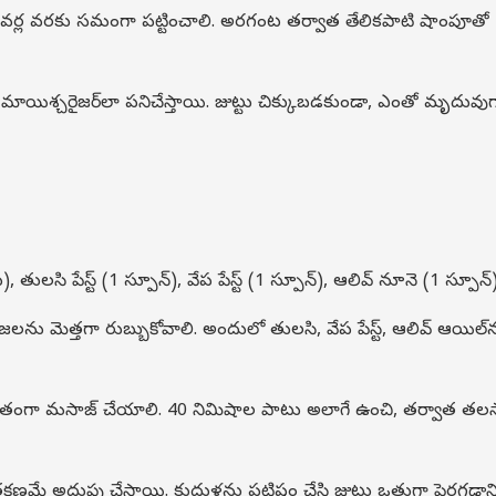
ు చివర్ల వరకు సమంగా పట్టించాలి. అరగంట తర్వాత తేలికపాటి షాంపూతో
మాయిశ్చరైజర్‌లా పనిచేస్తాయి. జుట్టు చిక్కుబడకుండా, ఎంతో మృదువుగ
, తులసి పేస్ట్ (1 స్పూన్), వేప పేస్ట్ (1 స్పూన్), ఆలివ్ నూనె (1 స్పూన్)
లను మెత్తగా రుబ్బుకోవాలి. అందులో తులసి, వేప పేస్ట్, ఆలివ్ ఆయిల్‌
్నితంగా మసాజ్ చేయాలి. 40 నిమిషాల పాటు అలాగే ఉంచి, తర్వాత తల
్షణమే అదుపు చేస్తాయి. కుదుళ్లను పటిష్టం చేసి జుట్టు ఒత్తుగా పెరగడాని