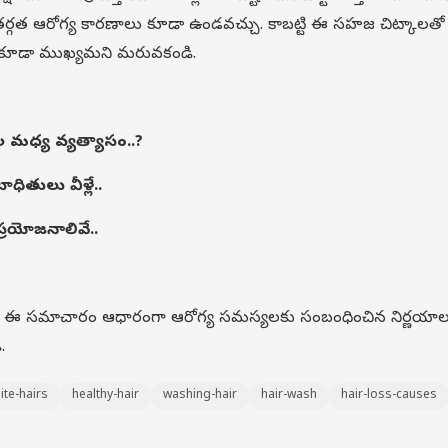
ంతర్గత ఆరోగ్య కారణాలు కూడా ఉండవచ్చు. కాబట్టి ఈ సహజ చిట్కాలత
 కూడా ముఖ్యమని మరువకండి.
ణాల మధ్య వ్యత్యాసం..?
 బాధితులు వీళ్లే..
 ప్రయోజనాలివే..
.. ఈ సమాచారం ఆధారంగా ఆరోగ్య సమస్యలకు సంబంధించిన నిర్ణయాల
.
ite-hairs
healthy-hair
washing-hair
hair-wash
hair-loss-causes