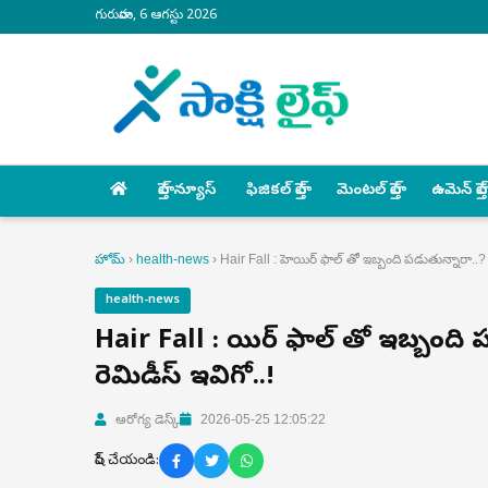
గురువారం, 6 ఆగస్టు 2026
హెల్త్ న్యూస్
ఫిజికల్ హెల్త్
మెంటల్ హెల్త్
ఉమెన్ హెల్త్
హోమ్
›
health-news
›
Hair Fall : హెయిర్ ఫాల్ తో ఇబ్బంది పడుతున్నారా..? క
health-news
Hair Fall : హెయిర్ ఫాల్ తో ఇబ్బంది 
రెమిడీస్ ఇవిగో..!
ఆరోగ్య డెస్క్
2026-05-25 12:05:22
షేర్ చేయండి: