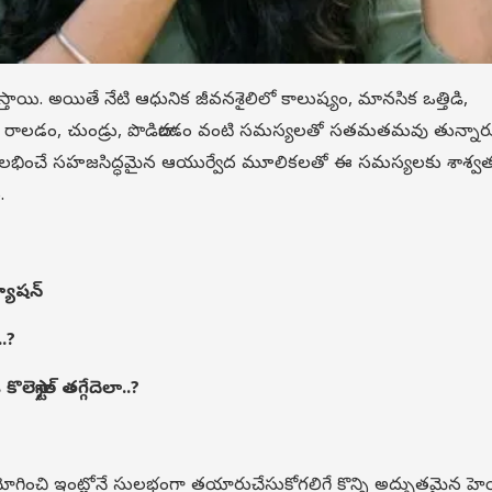
స్తాయి. అయితే నేటి ఆధునిక జీవనశైలిలో కాలుష్యం, మానసిక ఒత్తిడి,
ు రాలడం, చుండ్రు, పొడిబారడం వంటి సమస్యలతో సతమతమవు తున్నార
లోనే లభించే సహజసిద్ధమైన ఆయుర్వేద మూలికలతో ఈ సమస్యలకు శాశ్వ
.
్యూషన్
.?
్ట్రాల్ తగ్గేదెలా..?
ంచి ఇంట్లోనే సులభంగా తయారుచేసుకోగలిగే కొన్ని అద్భుతమైన హె