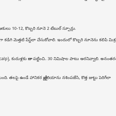
ులు 10-12, కొబ్బరి నూనె 2 టేబుల్ స్పూన్లు.
ిగి మెత్తటి పేస్ట్‌లా చేసుకోవాలి. ఇందులో కొబ్బరి నూనెను కలిపి మిశ
lp), కుదుళ్లకు బాగా పట్టించి.. 30 నిమిషాల పాటు ఆరనివ్వాలి. అనంతరం 
లపై ఉండే హానికర బ్యాక్టీరియాను నశింపజేసి, కొత్త జుట్టు పెరిగేలా