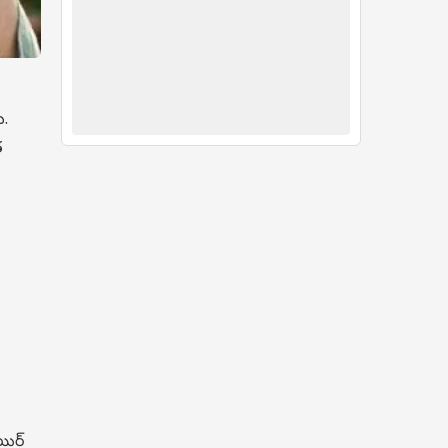
ు.
త
యిర్