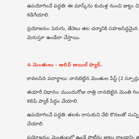
ఉపయోగించే పద్ధతి: ఈ మాస్క్‌ను కుదుళ్ల నుంచి జుట్ట
కడిగేయాలి.
ప్రయోజనం: పెరుగు, తేనెలు తల చర్మానికి సహజసిద్ధమైన 
మెరుస్తూ ఉండేలా చేస్తాయి.
4. మెంతులు - ఆలివ్ ఆయిల్ ప్యాక్..
కావలసిన పదార్థాలు: నానబెట్టిన మెంతుల పేస్ట్ (2 స్పూన్లు)
తయారీ విధానం: ముందురోజు రాత్రి నానబెట్టిన మెంతి గింజ
కలిపి ప్యాక్ సిద్ధం చేయాలి.
ఉపయోగించే పద్ధతి: తలకు రాసుకుని వేలి కొనలతో సున
చేయాలి.
ప్రయోజనం: మెంతులలో ఉండే ప్రొటీన్లు జుట్టు రాలడాన్ని తక