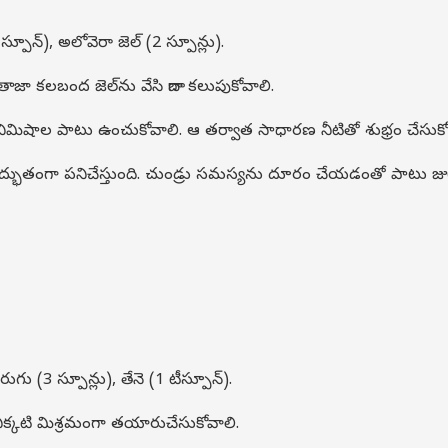
 స్పూన్), అలోవెరా జెల్ (2 స్పూన్లు).
తాజా కలబంద జెల్‌ను వేసి బాగా కలుపుకోవాలి.
నిమిషాల పాటు ఉంచుకోవాలి. ఆ తర్వాత సాధారణ నీటితో శుభ్రం చేసుకో
అద్భుతంగా పనిచేస్తుంది. చుండ్రు సమస్యను దూరం చేయడంతో పాటు జుట
ెరుగు (3 స్పూన్లు), తేనె (1 టీస్పూన్).
ి చిక్కటి మిశ్రమంగా తయారుచేసుకోవాలి.