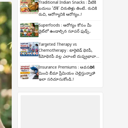
Traditional Indian Snacks : వీటికి
బదులు ‘దేశీ’ చిరుతిళ్లు తింటే.. రుచికి
రుచి, ఆరోగ్యానికి ఆరోగ్యం..!
Superfoods : ఆరోగ్యం కోసం మీ
డైట్‌లో ఉండాల్సిన సూపర్ ఫుడ్స్..
Targeted Therapy vs
Chemotherapy : టార్గెటెడ్ థెరపీ,
కీమోథెరపీ వల్ల ఎలాంటి దుష్ప్రభావాలు
రావచ్చు..?
Insurance Premiums : అవసరానికి
మించి బీమా ప్రీమియం చెల్లిస్తున్నారా..?
ఇలా సరిచూసుకోండి..!