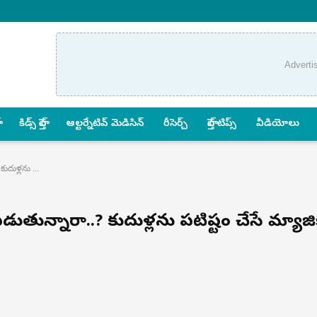
Adverti
కిడ్స్ హెల్త్
ఆల్టర్నేటివ్ మెడిసిన్
రీసెర్చ్
హెల్త్‌ టిప్స్‌
వీడియోలు
ుదుళ్లను ...
పడుతున్నారా..? కుదుళ్లను పటిష్టం చేసే మ్యాజి