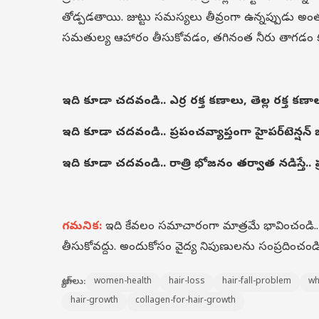
తోడ్పడతాయి. జుట్టు సమస్యలు తీవ్రంగా ఉన్నప్పుడు అ
సమతుల్య ఆహారం తీసుకోవడం, తగినంత నీరు తాగడం
ఇది కూడా చదవండి..
ఎర్ర రక్త కణాలు, తెల్ల రక్త క
ఇది కూడా చదవండి..
ప్రపంచవ్యాప్తంగా హైపర్‌టెన్షన్‌
ఇది కూడా చదవండి..
రాత్రి భోజనం తర్వాత నడిస్తే..
గమనిక:
ఇది కేవలం సమాచారంగా మాత్రమే భావించండి
తీసుకోవద్దు. అందుకోసం వైద్య నిపుణులను సంప్రదించండి
ట్యాగ్‌లు:
women-health
hair-loss
hair-fall-problem
wh
hair-growth
collagen-for-hair-growth