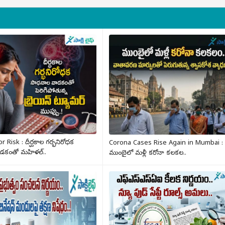
 Risk : దీర్ఘకాల గర్భనిరోధక
Corona Cases Rise Again in Mumbai :
డకంతో మహిళల్..
ముంబైలో మళ్లీ కరోనా కలకల..