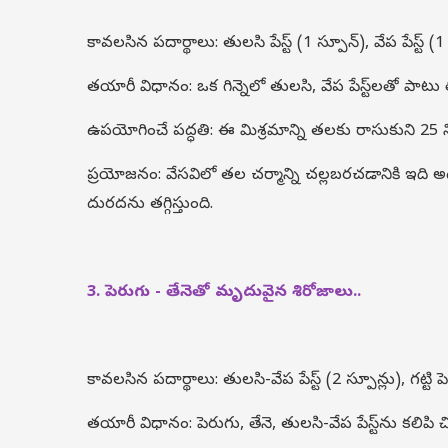
కావలసిన పదార్థాలు: తులసి పేస్ట్ (1 స్పూన్), వేప పేస్ట్ (1
తయారీ విధానం: ఒక గిన్నెలో తులసి, వేప పేస్ట్‌లతో పాటు 
ఉపయోగించే పద్ధతి: ఈ మిశ్రమాన్ని తలకు రాసుకుని 25 
ప్రయోజనం: వేసవిలో తల చర్మాన్ని చల్లబరచడానికి ఇది 
దురదను తగ్గిస్తుంది.
3. పెరుగు - తేనెతో మృదువైన శిరోజాలు..
కావలసిన పదార్థాలు: తులసి-వేప పేస్ట్ (2 స్పూన్లు), గట్టి ప
తయారీ విధానం: పెరుగు, తేనె, తులసి-వేప పేస్ట్‌ను కలిప