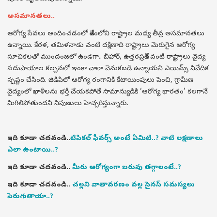
అసమానతలు..
ఆరోగ్య సేవలు అందించడంలో దేశంలోని రాష్ట్రాల మధ్య తీవ్ర అసమానతలు
ఉన్నాయి. కేరళ, తమిళనాడు వంటి దక్షిణాది రాష్ట్రాలు మెరుగైన ఆరోగ్య
సూచికలతో ముందంజలో ఉండగా.. బీహార్, ఉత్తరప్రదేశ్ వంటి రాష్ట్రాలు వైద్య
సదుపాయాల కల్పనలో ఇంకా చాలా వెనుకబడి ఉన్నాయని ఎయిమ్స్ నివేదిక
స్పష్టం చేసింది. జిడిపిలో ఆరోగ్య రంగానికి కేటాయింపులు పెంచి, గ్రామీణ
వైద్యంలో ఖాళీలను భర్తీ చేయకపోతే సామాన్యుడికి ‘ఆరోగ్య భారతం’ కలగానే
మిగిలిపోతుందని నిపుణులు హెచ్చరిస్తున్నారు.
ఇది కూడా చదవండి..
టిపికల్ ఫీవర్స్ అంటే ఏమిటి..? వాటి లక్షణాలు
ఎలా ఉంటాయి..?
ఇది కూడా చదవండి..
మీరు ఆరోగ్యంగా బరువు తగ్గాలంటే..?
ఇది కూడా చదవండి..
చల్లని వాతావరణం వల్ల సైనస్ సమస్యలు
పెరుగుతాయా..?