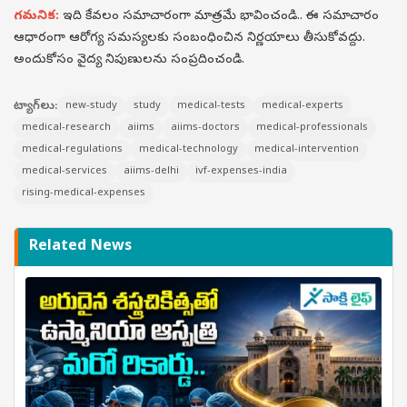
గమనిక:
ఇది కేవలం సమాచారంగా మాత్రమే భావించండి.. ఈ సమాచారం
ఆధారంగా ఆరోగ్య సమస్యలకు సంబంధించిన నిర్ణయాలు తీసుకోవద్దు.
అందుకోసం వైద్య నిపుణులను సంప్రదించండి.
ట్యాగ్‌లు:
new-study
study
medical-tests
medical-experts
medical-research
aiims
aiims-doctors
medical-professionals
medical-regulations
medical-technology
medical-intervention
medical-services
aiims-delhi
ivf-expenses-india
rising-medical-expenses
Related News