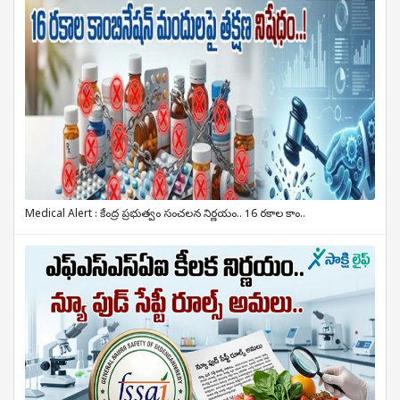
Medical Alert : కేంద్ర ప్రభుత్వం సంచలన నిర్ణయం.. 16 రకాల కాం..