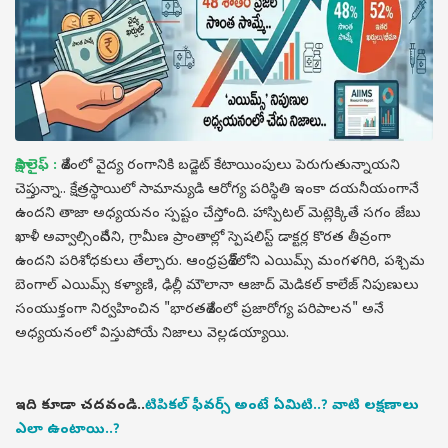
సాక్షి లైఫ్ :
దేశంలో వైద్య రంగానికి బడ్జెట్ కేటాయింపులు పెరుగుతున్నాయని
చెప్తున్నా.. క్షేత్రస్థాయిలో సామాన్యుడి ఆరోగ్య పరిస్థితి ఇంకా దయనీయంగానే
ఉందని తాజా అధ్యయనం స్పష్టం చేస్తోంది. హాస్పిటల్ మెట్లెక్కితే సగం జేబు
ఖాళీ అవ్వాల్సిందేనని, గ్రామీణ ప్రాంతాల్లో స్పెషలిస్ట్ డాక్టర్ల కొరత తీవ్రంగా
ఉందని పరిశోధకులు తేల్చారు. ఆంధ్రప్రదేశ్‌లోని ఎయిమ్స్ మంగళగిరి, పశ్చిమ
బెంగాల్ ఎయిమ్స్ కళ్యాణి, ఢిల్లీ మౌలానా ఆజాద్ మెడికల్ కాలేజ్ నిపుణులు
సంయుక్తంగా నిర్వహించిన "భారతదేశంలో ప్రజారోగ్య పరిపాలన" అనే
అధ్యయనంలో విస్తుపోయే నిజాలు వెల్లడయ్యాయి.
ఇది కూడా చదవండి..
టిపికల్ ఫీవర్స్ అంటే ఏమిటి..? వాటి లక్షణాలు
ఎలా ఉంటాయి..?