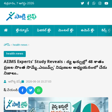
శుక్రవారం, 7 ఆగస్టు 2026
హెల్త్ న్యూస్
ఫిజికల్ హెల్త్
మెంటల్ హెల్త్
ఉమెన్ హెల్త్
కిడ్స్ హెల్త్
హోమ్
›
health-news
›
health-news
AIIMS Experts’ Study Reveals : వైద్య ఖర్చుల్లో 48 శాతం
ప్రజల సొంత సొమ్మే..ఎయిమ్స్’ నిపుణుల అధ్యయనంలో చేదు
నిజాలు..
ఆరోగ్య డెస్క్
2026-06-16 15:27:03
షేర్ చేయండి: