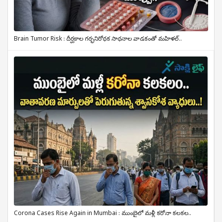
Brain Tumor Risk : దీర్ఘకాల గర్భనిరోధక సాధనాల వాడకంతో మహిళల్..
Corona Cases Rise Again in Mumbai : ముంబైలో మళ్లీ కరోనా కలకల..