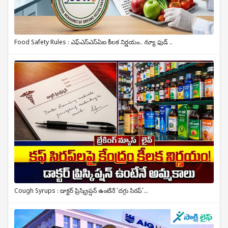
Food Safety Rules : ఎఫ్‌ఎస్‌ఎస్‌ఏఐ కీలక నిర్ణయం.. న్యూ ఫుడ్ ..
Cough Syrups : డాక్టర్ ప్రిస్క్రిప్షన్ ఉంటేనే ‘దగ్గు సిరప్’...