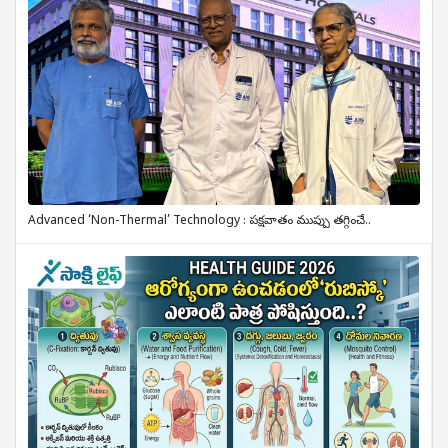
Advanced ‘Non-Thermal’ Technology : పక్షవాతం ముప్పు తగ్గించే..