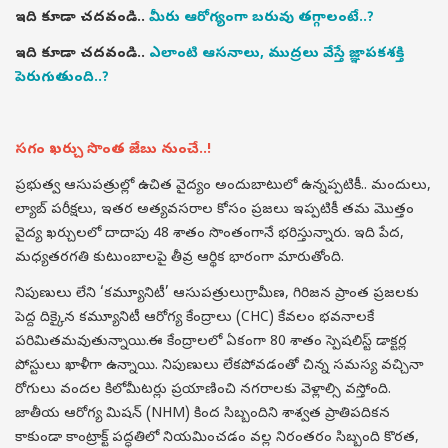
ఇది కూడా చదవండి..
మీరు ఆరోగ్యంగా బరువు తగ్గాలంటే..?
ఇది కూడా చదవండి..
ఎలాంటి ఆసనాలు, ముద్రలు వేస్తే జ్ఞాపకశక్తి
పెరుగుతుంది..?
సగం ఖర్చు సొంత జేబు నుంచే..!
ప్రభుత్వ ఆసుపత్రుల్లో ఉచిత వైద్యం అందుబాటులో ఉన్నప్పటికీ.. మందులు,
ల్యాబ్ పరీక్షలు, ఇతర అత్యవసరాల కోసం ప్రజలు ఇప్పటికీ తమ మొత్తం
వైద్య ఖర్చులలో దాదాపు 48 శాతం సొంతంగానే భరిస్తున్నారు. ఇది పేద,
మధ్యతరగతి కుటుంబాలపై తీవ్ర ఆర్థిక భారంగా మారుతోంది.
నిపుణులు లేని ‘కమ్యూనిటీ’ ఆసుపత్రులుగ్రామీణ, గిరిజన ప్రాంత ప్రజలకు
పెద్ద దిక్కైన కమ్యూనిటీ ఆరోగ్య కేంద్రాలు (CHC) కేవలం భవనాలకే
పరిమితమవుతున్నాయి.ఈ కేంద్రాలలో ఏకంగా 80 శాతం స్పెషలిస్ట్ డాక్టర్ల
పోస్టులు ఖాళీగా ఉన్నాయి. నిపుణులు లేకపోవడంతో చిన్న సమస్య వచ్చినా
రోగులు వందల కిలోమీటర్లు ప్రయాణించి నగరాలకు వెళ్లాల్సి వస్తోంది.
జాతీయ ఆరోగ్య మిషన్ (NHM) కింద సిబ్బందిని శాశ్వత ప్రాతిపదికన
కాకుండా కాంట్రాక్ట్ పద్ధతిలో నియమించడం వల్ల నిరంతరం సిబ్బంది కొరత,