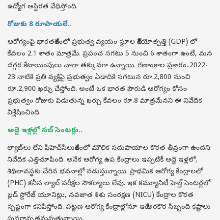
ఉద్యోగ అస్థిరత వేధిస్తోంది.
రోజుకు 8 రూపాయలే..
ఆరోగ్యంపై భారతదేశంలో ప్రభుత్వ వ్యయం స్థూల దేశీయోత్పత్తి (GDP) లో
కేవలం 2.1 శాతం మాత్రమే. ప్రపంచ సగటు 5 నుంచి 6 శాతంగా ఉంటే, మన
దగ్గర కేటాయింపులు చాలా తక్కువగా ఉన్నాయి. గణాంకాల ప్రకారం..2022-
23 నాటికి ప్రతి వ్యక్తిపై ప్రభుత్వం ఏడాదికి సగటున రూ.2,800 నుంచి
రూ.2,900 ఖర్చు చేస్తోంది. అంటే ఒక భారత పౌరుడి ఆరోగ్యం కోసం
ప్రభుత్వం రోజుకు పెడుతున్న ఖర్చు కేవలం రూ.8 మాత్రమేనని ఈ నివేదిక
విశ్లేషించింది.
అద్దె ఇళ్లల్లో సబ్ సెంటర్లు..
ల్యాబ్‌లు లేని పీహెచ్‌సీలుదేశంలో మౌలిక సదుపాయాల కొరత తీవ్రంగా ఉందని
నివేదిక ఎత్తిచూపింది. అనేక ఆరోగ్య ఉప కేంద్రాలు ఇప్పటికీ అద్దె ఇళ్లలో,
శిథిలావస్థకు చేరిన భవనాల్లో నడుస్తున్నాయి. ప్రాథమిక ఆరోగ్య కేంద్రాలలో
(PHC) కనీస ల్యాబ్ పరీక్షల సౌకర్యాలు లేవు. ఇక కమ్యూనిటీ హెల్త్ సెంటర్లలో
బ్లడ్ స్టోరేజ్ యూనిట్లు, నవజాత శిశు సంరక్షణ (NICU) కేంద్రాల కొరత
స్పష్టంగా కనిపిస్తోంది. పట్టణ ఆరోగ్య కేంద్రాల్లోనూ ఇదే అరకొర సిబ్బంది కష్టాలు
పునరావృతమవుతున్నాయి.