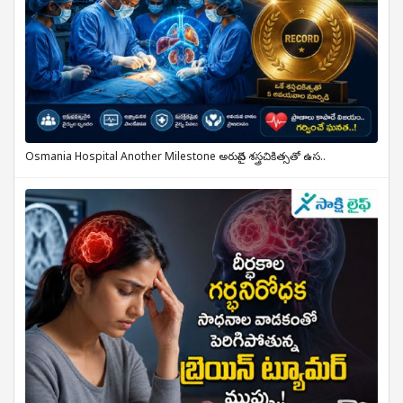
Osmania Hospital Another Milestone అరుదైన శస్త్రచికిత్సతో ఉస..