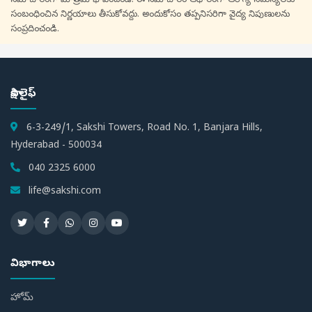
సమాచారంగా మాత్రమే భావించండి. ఈ సమాచారం ఆధారంగా ఆరోగ్య సమస్యలకు
సంబంధించిన నిర్ణయాలు తీసుకోవద్దు. అందుకోసం తప్పనిసరిగా వైద్య నిపుణులను
సంప్రదించండి.
సాక్షి లైఫ్
6-3-249/1, Sakshi Towers, Road No. 1, Banjara Hills,
Hyderabad - 500034
040 2325 6000
life@sakshi.com
విభాగాలు
హోమ్