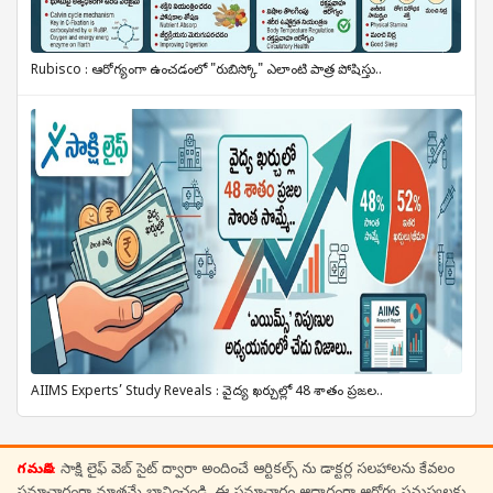
Rubisco : ఆరోగ్యంగా ఉంచడంలో "రుబిస్కో" ఎలాంటి పాత్ర పోషిస్తు..
AIIMS Experts’ Study Reveals : వైద్య ఖర్చుల్లో 48 శాతం ప్రజల..
గమనిక:
సాక్షి లైఫ్ వెబ్ సైట్ ద్వారా అందించే ఆర్టికల్స్ ను డాక్టర్ల సలహాలను కేవలం