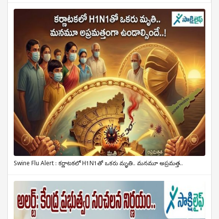
Swine Flu Alert : కర్ణాటకలో H1N1తో ఒకరు మృతి.. మనమూ అప్రమత్త..