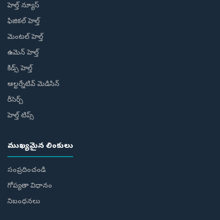
హెల్త్ న్యూస్
ఫిజికల్ హెల్త్
మెంటల్ హెల్త్
ఉమెన్ హెల్త్
కిడ్స్ హెల్త్
ఆల్టర్నేటివ్ మెడిసిన్
రీసెర్చ్
హెల్త్‌ టిప్స్‌
ముఖ్యమైన లింకులు
సంప్రదించండి
గోప్యతా విధానం
నిబంధనలు