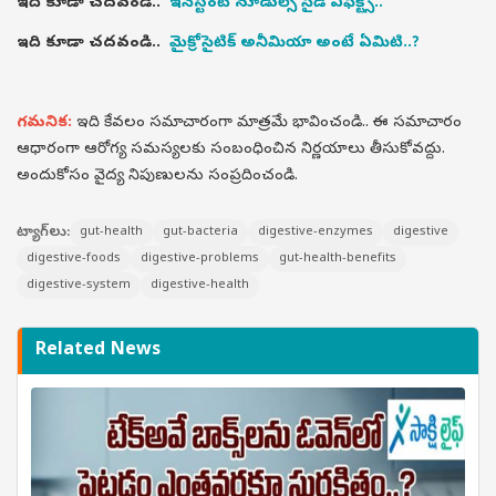
ఇది కూడా చదవండి..
ఇన్‌స్టంట్ నూడుల్స్ సైడ్ ఎఫెక్ట్స్..
ఇది కూడా చదవండి..
మైక్రోసైటిక్ అనీమియా అంటే ఏమిటి..?
గమనిక:
ఇది కేవలం సమాచారంగా మాత్రమే భావించండి.. ఈ సమాచారం
ఆధారంగా ఆరోగ్య సమస్యలకు సంబంధించిన నిర్ణయాలు తీసుకోవద్దు.
అందుకోసం వైద్య నిపుణులను సంప్రదించండి.
ట్యాగ్‌లు:
gut-health
gut-bacteria
digestive-enzymes
digestive
digestive-foods
digestive-problems
gut-health-benefits
digestive-system
digestive-health
Related News