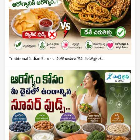
Traditional Indian Snacks : వీటికి బదులు ‘దేశీ’ చిరుతిళ్లు త..