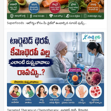
Superfoods : ఆరోగ్యం కోసం మీ డైట్‌లో ఉండాల్సిన సూపర్ ఫుడ్స్...
Targeted Therapy vs Chemotherapy : టార్గెటెడ్ థెరపీ, కీమోథెర..