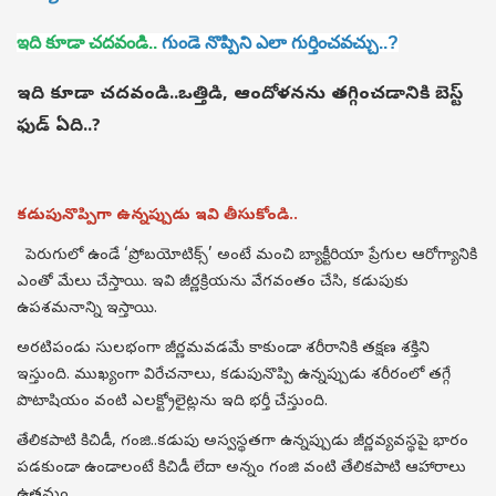
ఇది కూడా చదవండి..
గుండె నొప్పిని ఎలా గుర్తించవచ్చు..?
ఇది కూడా చదవండి..
ఒత్తిడి, ఆందోళనను తగ్గించడానికి బెస్ట్
ఫుడ్ ఏది..?
కడుపునొప్పిగా ఉన్నప్పుడు ఇవి తీసుకోండి..
పెరుగులో ఉండే ‘ప్రోబయోటిక్స్’ అంటే మంచి బ్యాక్టీరియా ప్రేగుల ఆరోగ్యానికి
ఎంతో మేలు చేస్తాయి. ఇవి జీర్ణక్రియను వేగవంతం చేసి, కడుపుకు
ఉపశమనాన్ని ఇస్తాయి.
అరటిపండు సులభంగా జీర్ణమవడమే కాకుండా శరీరానికి తక్షణ శక్తిని
ఇస్తుంది. ముఖ్యంగా విరేచనాలు, కడుపునొప్పి ఉన్నప్పుడు శరీరంలో తగ్గే
పొటాషియం వంటి ఎలక్ట్రోలైట్లను ఇది భర్తీ చేస్తుంది.
తేలికపాటి కిచిడీ, గంజి..కడుపు అస్వస్థతగా ఉన్నప్పుడు జీర్ణవ్యవస్థపై భారం
పడకుండా ఉండాలంటే కిచిడీ లేదా అన్నం గంజి వంటి తేలికపాటి ఆహారాలు
ఉత్తమం.