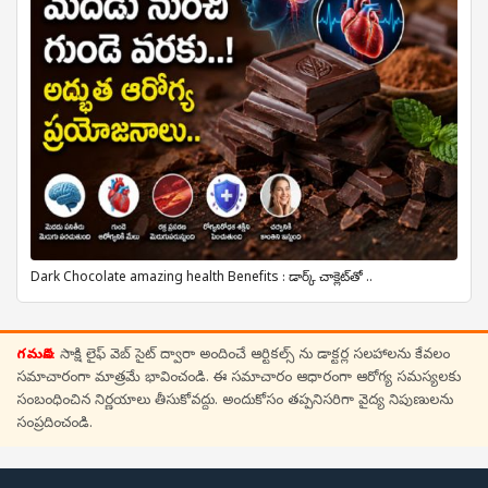
Dark Chocolate amazing health Benefits : డార్క్ చాక్లెట్‌తో ..
గమనిక:
సాక్షి లైఫ్ వెబ్ సైట్ ద్వారా అందించే ఆర్టికల్స్ ను డాక్టర్ల సలహాలను కేవలం
సమాచారంగా మాత్రమే భావించండి. ఈ సమాచారం ఆధారంగా ఆరోగ్య సమస్యలకు
సంబంధించిన నిర్ణయాలు తీసుకోవద్దు. అందుకోసం తప్పనిసరిగా వైద్య నిపుణులను
సంప్రదించండి.