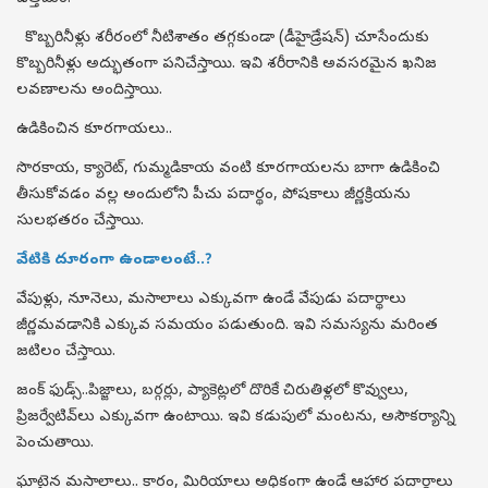
కొబ్బరినీళ్లు శరీరంలో నీటిశాతం తగ్గకుండా (డీహైడ్రేషన్) చూసేందుకు
కొబ్బరినీళ్లు అద్భుతంగా పనిచేస్తాయి. ఇవి శరీరానికి అవసరమైన ఖనిజ
లవణాలను అందిస్తాయి.
ఉడికించిన కూరగాయలు..
సొరకాయ, క్యారెట్, గుమ్మడికాయ వంటి కూరగాయలను బాగా ఉడికించి
తీసుకోవడం వల్ల అందులోని పీచు పదార్థం, పోషకాలు జీర్ణక్రియను
సులభతరం చేస్తాయి.
వేటికి దూరంగా ఉండాలంటే..?
వేపుళ్లు, నూనెలు, మసాలాలు ఎక్కువగా ఉండే వేపుడు పదార్థాలు
జీర్ణమవడానికి ఎక్కువ సమయం పడుతుంది. ఇవి సమస్యను మరింత
జటిలం చేస్తాయి.
జంక్ ఫుడ్స్..పిజ్జాలు, బర్గర్లు, ప్యాకెట్లలో దొరికే చిరుతిళ్లలో కొవ్వులు,
ప్రిజర్వేటివ్‌లు ఎక్కువగా ఉంటాయి. ఇవి కడుపులో మంటను, అసౌకర్యాన్ని
పెంచుతాయి.
ఘాటైన మసాలాలు.. కారం, మిరియాలు అధికంగా ఉండే ఆహార పదార్థాలు