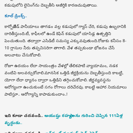
కడుపులోని లైనింగ్‌ను దెబ్బతీసి అజీర్తికి కారణమవుతాయి.
కూల్ డ్రింక్స్..
కార్బోనేటెడ్ పానీయాలు తాగడం వల్ల కడుపులో గ్యాస్ చేరి, కడుపు ఉబ్బరానికి
దారితీస్తుంది.టీ, కాఫీలలో ఉండే కెఫిన్ కడుపులో యాసిడ్ల ఉత్పత్తిని
పెంచుతుంది. తద్వారా ఎసిడిటీ సమస్య ఎక్కువవుతుంది.రోజుకు కనీసం 8-
10 గ్లాసుల నీరు తప్పనిసరిగా తాగాలి. వేళ తప్పకుండా భోజనం చేసే
అలవాటు చేసుకోవాలి.
రోజూ ఉదయం లేదా సాయంత్రం వేళల్లో తేలికపాటి వ్యాయామం, నడక
వంటివి అలవర్చుకోవాలి.మానసిక ఒత్తిడి జీర్ణక్రియను దెబ్బతీస్తుంది కాబట్టి,
యోగా లేదా ధ్యానం ద్వారా ఒత్తిడిని తగ్గించుకోవాలి. జీర్ణవ్యవస్థను
ఆరోగ్యంగా ఉంచుకుంటే సగం రోగాలు దరిచేరవు. కాబట్టి ఆహార నియమాలు
పాటిస్తూ.. ఆరోగ్యాన్ని కాపాడుకుందాం..!
ఇది కూడా చదవండి..
ఆయుష్షు రహస్యాలను గురించి చెప్పిన 111ఏళ్ల
వృద్ధుడు.
.