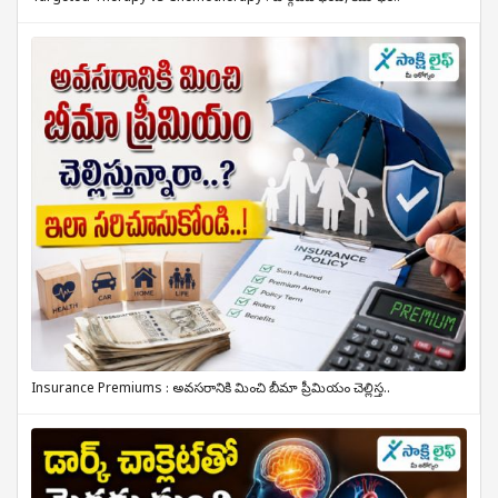
Insurance Premiums : అవసరానికి మించి బీమా ప్రీమియం చెల్లిస్త..