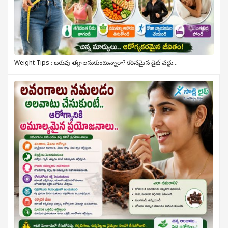
Weight Tips : బరువు తగ్గాలనుకుంటున్నారా? కఠినమైన డైట్ వద్దు...