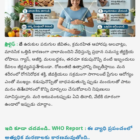
సాక్షి లైఫ్ :
నేటి ఉరుకుల పరుగుల జీవితం, క్రమరహిత ఆహారపు అలవాట్లు,
మానసిక ఒత్తిడి కారణంగా చాలామందిని వేధిస్తున్న ప్రధాన సమస్య జీర్ణక్రియ
లోపాలు. గ్యాస్, అజీర్తి, మలబద్ధకం, తరచూ కడుపునొప్పి వంటి ఇబ్బందులు
కేవలం జీర్ణవ్యవస్థనే కాకుండా.. రోజంతటి ఉత్సాహాన్ని దెబ్బతీస్తాయి. మన
శరీరంలో రోగనిరోధక శక్తి, జీవక్రియలు సక్రమంగా సాగాలంటే ప్రేగుల ఆరోగ్యం
ఎంతో ముఖ్యం. కడుపునొప్పితో బాధపడుతున్న ప్పుడు మందులతో పాటు
మనం తినే ఆహారంలో కొన్ని మార్పులు చేసుకోవాలని నిపుణులు
సూచిస్తున్నారు. మరి అటువంటప్పుడు ఏవి తినాలి, వేటికి దూరంగా
ఉండాలో ఇప్పుడు చూద్దాం..
ఇది కూడా చదవండి..
WHO Report :
ఈ వ్యాధి ప్రపంచంలో
అత్యధిక మరణాలకు కారణమవుతోంది..