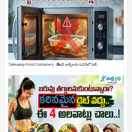
Takeaway Food Containers : టేక్‌అవే బాక్స్‌లను ఓవెన్‌లో పెట్..