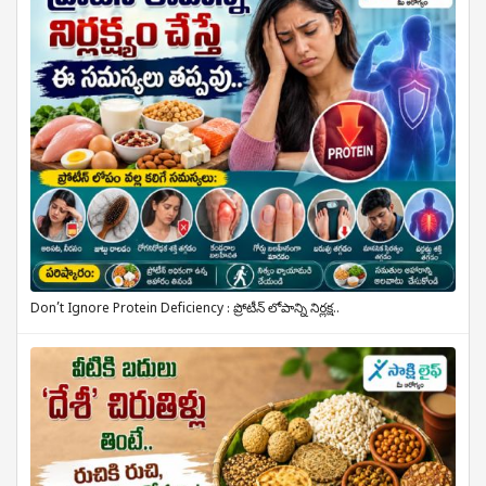
Don’t Ignore Protein Deficiency : ప్రోటీన్ లోపాన్ని నిర్లక్ష..