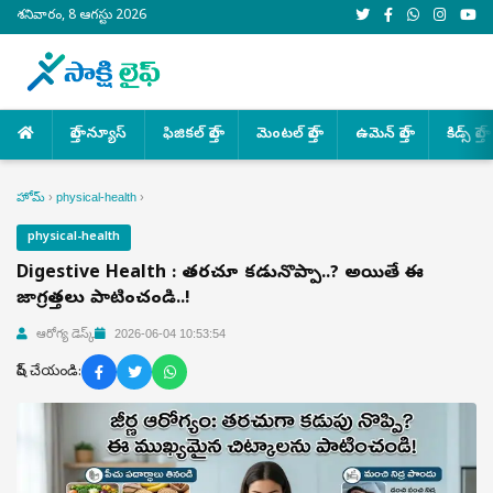
శనివారం, 8 ఆగస్టు 2026
హెల్త్ న్యూస్
ఫిజికల్ హెల్త్
మెంటల్ హెల్త్
ఉమెన్ హెల్త్
కిడ్స్ హెల్త్
హోమ్
›
physical-health
›
physical-health
Digestive Health : తరచూ కడుపునొప్పా..? అయితే ఈ
జాగ్రత్తలు పాటించండి..!
ఆరోగ్య డెస్క్
2026-06-04 10:53:54
షేర్ చేయండి: