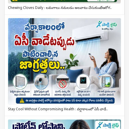
Chewing Cloves Daily : లవంగాలు నమలడం అలవాటు చేసుకుంటే.. ఆరోగ..
Stay Cool Without Compromising Health : వర్షాకాలంలో ఏసీ వాడే..