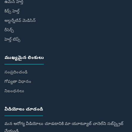
ఉమెన్ హెల్త్
కిడ్స్ హెల్త్
ఆల్టర్నేటివ్ మెడిసిన్
రీసెర్చ్
హెల్త్‌ టిప్స్‌
ముఖ్యమైన లింకులు
సంప్రదించండి
గోప్యతా విధానం
నిబంధనలు
వీడియోలు చూడండి
మన ఆరోగ్య వీడియోలు చూడటానికి మా యూట్యూబ్ చానెల్‌ని సబ్‌స్క్రైబ్
చేయండి.