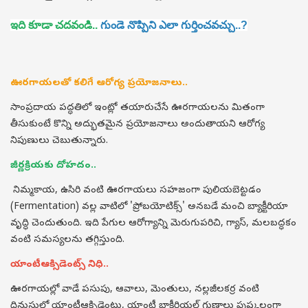
ఇది కూడా చదవండి..
గుండె నొప్పిని ఎలా గుర్తించవచ్చు..?
ఊరగాయలతో కలిగే ఆరోగ్య ప్రయోజనాలు..
సాంప్రదాయ పద్ధతిలో ఇంట్లో తయారుచేసే ఊరగాయలను మితంగా
తీసుకుంటే కొన్ని అద్భుతమైన ప్రయోజనాలు అందుతాయని ఆరోగ్య
నిపుణులు చెబుతున్నారు.
జీర్ణక్రియకు దోహదం..
నిమ్మకాయ, ఉసిరి వంటి ఊరగాయలు సహజంగా పులియబెట్టడం
(Fermentation) వల్ల వాటిలో 'ప్రోబయోటిక్స్' అనబడే మంచి బ్యాక్టీరియా
వృద్ధి చెందుతుంది. ఇది పేగుల ఆరోగ్యాన్ని మెరుగుపరిచి, గ్యాస్, మలబద్ధకం
వంటి సమస్యలను తగ్గిస్తుంది.
యాంటీఆక్సిడెంట్స్ నిధి..
ఊరగాయల్లో వాడే పసుపు, ఆవాలు, మెంతులు, నల్లజీలకర్ర వంటి
దినుసుల్లో యాంటీఆక్సిడెంట్లు, యాంటీ బాక్టీరియల్ గుణాలు పుష్కలంగా