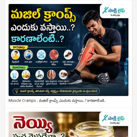
Muscle Cramps : మజిల్ క్రాంప్స్ ఎందుకు వస్తాయి..? కారణాలేంటి..