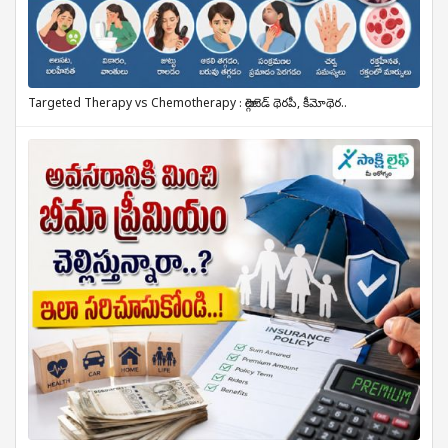
Targeted Therapy vs Chemotherapy : టార్గెటెడ్ థెరపీ, కీమోథెర..