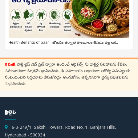
Health Benefits of paan : భోజనం తర్వాత తాంబూలం తినడం వల్ల ఆర..
గమనిక:
సాక్షి లైఫ్ వెబ్ సైట్ ద్వారా అందించే ఆర్టికల్స్ ను డాక్టర్ల సలహాలను కేవలం
సమాచారంగా మాత్రమే భావించండి. ఈ సమాచారం ఆధారంగా ఆరోగ్య సమస్యలకు
సంబంధించిన నిర్ణయాలు తీసుకోవద్దు. అందుకోసం తప్పనిసరిగా వైద్య నిపుణులను
సంప్రదించండి.
సాక్షి లైఫ్
6-3-249/1, Sakshi Towers, Road No. 1, Banjara Hills,
Hyderabad - 500034