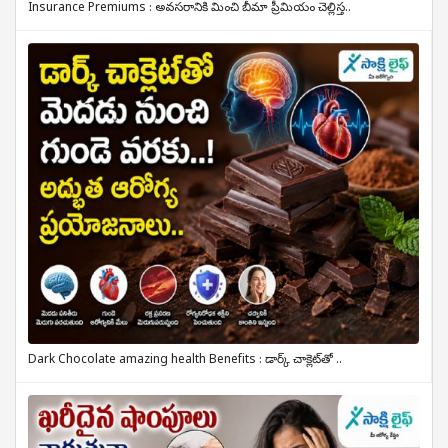
Insurance Premiums : అవసరానికి మించి బీమా ప్రీమియం చెల్లిస్త..
Dark Chocolate amazing health Benefits : డార్క్ చాక్లెట్‌తో ..