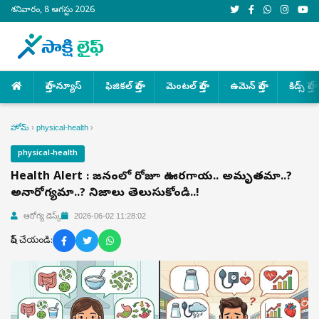
శనివారం, 8 ఆగస్టు 2026
హెల్త్ న్యూస్
ఫిజికల్ హెల్త్
మెంటల్ హెల్త్
ఉమెన్ హెల్త్
కిడ్స్ హెల్త్
హోమ్
›
physical-health
›
physical-health
Health Alert : భోజనంలో రోజూ ఊరగాయ.. అమృతమా..?
అనారోగ్యమా..? నిజాలు తెలుసుకోండి..!
ఆరోగ్య డెస్క్
2026-06-02 11:28:02
షేర్ చేయండి: