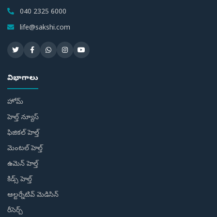
040 2325 6000
life@sakshi.com
విభాగాలు
హోమ్
హెల్త్ న్యూస్
ఫిజికల్ హెల్త్
మెంటల్ హెల్త్
ఉమెన్ హెల్త్
కిడ్స్ హెల్త్
ఆల్టర్నేటివ్ మెడిసిన్
రీసెర్చ్