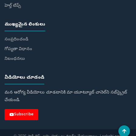
హెల్త్‌ టిప్స్‌
ముఖ్యమైన లింకులు
సంప్రదించండి
గోప్యతా విధానం
నిబంధనలు
వీడియోలు చూడండి
మన ఆరోగ్య వీడియోలు చూడటానికి మా యూట్యూబ్ చానెల్‌ని సబ్‌స్క్రైబ్
చేయండి.
Subscribe