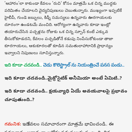
'ఆహారం'లా కాకుండా కేవలం 'రుచి' కోసం మాత్రమే ఒక చిన్న ముద్దకు
పరిమితం చేయాలని వైద్యనిపుణులు చెబుతున్నారు. ముఖ్యంగా ఇప్పటికే
హైబీపీ, గుండె జబ్బులు, కిడ్నీ సమస్యలు ఉన్నవారు ఊరగాయలకు
దూరంగా ఉండటమే మంచిది. ఆరోగ్యంగా ఉన్నవారు కూడా ఇంట్లో
తయారుచేసిన పచ్చళ్లను రోజుకు ఒక చిన్న స్పూన్ కంటే ఎక్కువ
తీసుకోకూడదని, కేవలం పచ్చడితోనే కడుపు నింపేసుకోకుండా తాజా
కూరగాయలు, ఆకుకూరలతో కూడిన సమతులాహారానికి ప్రాధాన్యం
ఇవ్వాలని నిపుణులు సూచిస్తున్నారు.
ఇది కూడా చదవండి..
చెడు కొలెస్ట్రాల్ ను నియంత్రించే పనస పండు..
ఇది కూడా చదవండి..
మైక్రోసైటిక్ అనీమియా అంటే ఏమిటి..?
ఇది కూడా చదవండి..
క్షయవ్యాధి ఏయే అవయవాలపై ప్రభావం
చూపుతుంది..?
గమనిక:
ఇది కేవలం సమాచారంగా మాత్రమే భావించండి.. ఈ