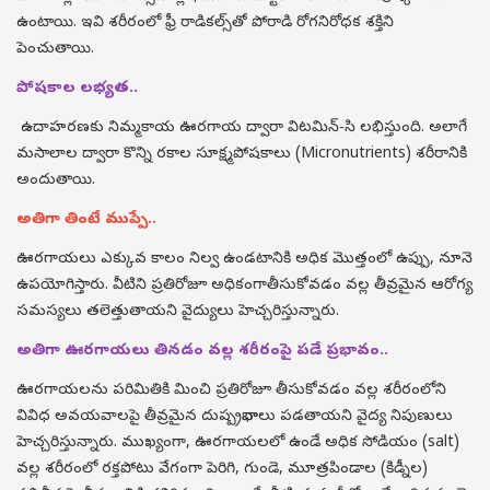
ఉంటాయి. ఇవి శరీరంలో ఫ్రీ రాడికల్స్‌తో పోరాడి రోగనిరోధక శక్తిని
పెంచుతాయి.
పోషకాల లభ్యత..
ఉదాహరణకు నిమ్మకాయ ఊరగాయ ద్వారా విటమిన్-సి లభిస్తుంది. అలాగే
మసాలాల ద్వారా కొన్ని రకాల సూక్ష్మపోషకాలు (Micronutrients) శరీరానికి
అందుతాయి.
అతిగా తింటే ముప్పే..
ఊరగాయలు ఎక్కువ కాలం నిల్వ ఉండటానికి అధిక మొత్తంలో ఉప్పు, నూనె
ఉపయోగిస్తారు. వీటిని ప్రతిరోజూ అధికంగాతీసుకోవడం వల్ల తీవ్రమైన ఆరోగ్య
సమస్యలు తలెత్తుతాయని వైద్యులు హెచ్చరిస్తున్నారు.
అతిగా ఊరగాయలు తినడం వల్ల శరీరంపై పడే ప్రభావం..
ఊరగాయలను పరిమితికి మించి ప్రతిరోజూ తీసుకోవడం వల్ల శరీరంలోని
వివిధ అవయవాలపై తీవ్రమైన దుష్ప్రభావాలు పడతాయని వైద్య నిపుణులు
హెచ్చరిస్తున్నారు. ముఖ్యంగా, ఊరగాయలలో ఉండే అధిక సోడియం (salt)
వల్ల శరీరంలో రక్తపోటు వేగంగా పెరిగి, గుండె, మూత్రపిండాల (కిడ్నీల)