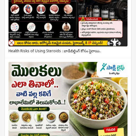
Health Risks of Using Steroids : బాడీబిల్డింగ్ కోసం స్టెరాయి..