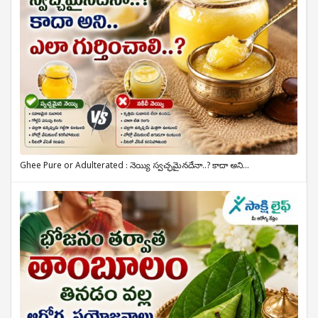
Ghee Pure or Adulterated : నెయ్యి స్వచ్ఛమైనదేనా..? కాదా అని...