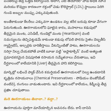
పనితీరుపై తీవ్ర ఒత్తిడి కలిగిస్తుంది. అలాగే, వీటి తయారీలో వాడే అధిక నూనె
మరియు కొవ్వుల కారణంగా రక్తంలో చెడు కొలెస్ట్రాల్ (LDL) స్థాయిలు పెరిగి
గుండె జబ్బుల ముప్పు ఎక్కువవుతుంది.
అంతేకాకుండా కేలరీలు ఎక్కువగా ఉండటం వల్ల శరీర బరువు కూడా వేగంగా
పెరుగుతుంది. ఊరగాయలలోని ఘాటైన కారం, మసాలాలు కడుపులో
తీవ్రమైన మంట, ఎసిడిటీ, గుండెల్లో మంట (Heartburn) వంటి
సమస్యలను తెచ్చిపెట్టడమే కాకుండా కడుపు లోపలి పొరను సైతం దెబ్బతీసి
గ్యాస్ట్రిటిస్, అల్సర్లకు దారితీస్తాయి. వీటన్నింటితో పాటు, ఊరగాయలను
సరిగ్గా నిల్వ చేయకపోతే వాటికి బూజు పట్టి 'అఫ్లాటాక్సిన్' వంటి అత్యంత
ప్రమాదకరమైన విషపూరిత రసాయన సమ్మేళనాలు చేరుతాయి, ఇవి
దీర్ఘకాలంలో కాలేయానికి (Liver) తీవ్రమైన హాని కలిగిస్తాయి.
మార్కెట్లో లభించే ప్యాక్ చేసిన కమర్షియల్ ఊరగాయలలో నిల్వ ఉండటానికి
కృత్రిమ రసాయనాలు (Chemical Preservatives - సోడియం బెంజోయేట్
వంటివి), రంగులు వాడుతుంటారు. ఇవి దీర్ఘకాలంలో కాలేయం, కిడ్నీలపై తీవ్ర
ప్రభావం చూపుతాయి.
మరి ఊరగాయలు తినాలా..? వద్దా..?
ఊరగాయను పూర్తిగా మానేయాల్సిన అవసరం లేదు. కానీ దానిని