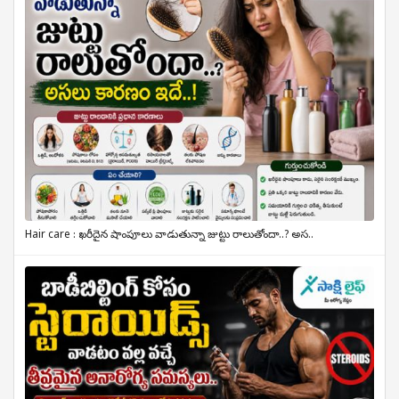
Hair care : ఖరీదైన షాంపూలు వాడుతున్నా జుట్టు రాలుతోందా..? అస..