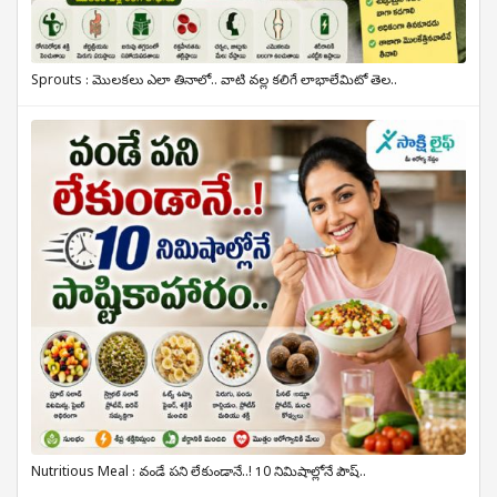
Sprouts : మొలకలు ఎలా తినాలో.. వాటి వల్ల కలిగే లాభాలేమిటో తెల..
Nutritious Meal : వండే పని లేకుండానే..! 10 నిమిషాల్లోనే పౌష్..