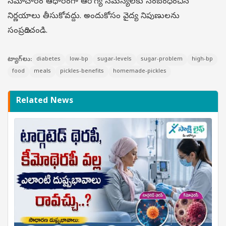
సమాచారం ఆధారంగా ఆరోగ్య సమస్యలకు సంబంధించిన
నిర్ణయాలు తీసుకోవద్దు. అందుకోసం వైద్య నిపుణులను
సంప్రదించండి.
ట్యాగ్‌లు:
diabetes
low-bp
sugar-levels
sugar-problem
high-bp
food
meals
pickles-benefits
homemade-pickles
Related News