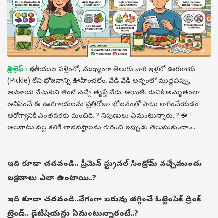
సాక్షి లైఫ్ :
భారతీయుల పళ్లెంలో, ముఖ్యంగా తెలుగు వారి ఇళ్లలో ఊరగాయ
(Pickle) లేని భోజనాన్ని ఊహించలేం. వేడి వేడి అన్నంలో ముద్దపప్పు,
ఆవకాయ వేసుకుని తింటే వచ్చే తృప్తే వేరు. అయితే, రుచికి అమృతంలా
అనిపించే ఈ ఊరగాయలను ప్రతిరోజూ భోజనంతో పాటు లాగించేయడం
ఆరోగ్యానికి ఎంతవరకు మంచిది..? నిపుణులు ఏమంటున్నారు..? ఈ
అలవాటు వల్ల కలిగే లాభనష్టాలను గురించి ఇప్పుడు తెలుసుకుందాం..
ఇది కూడా చదవండి..
ప్రీమెన్‌ స్ట్రువల్ సిండ్రోమ్ వచ్చేముందు
లక్షణాలు ఎలా ఉంటాయి..?
ఇది కూడా చదవండి..
వేగంగా బరువు తగ్గించే ఓట్జెంపిక్ డ్రింక్
ట్రెండ్.. డైటీషియన్లు ఏమంటున్నారంటే..?