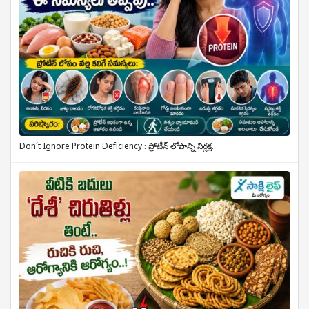
Don’t Ignore Protein Deficiency : ప్రోటీన్ లోపాన్ని నిర్లక్ష..