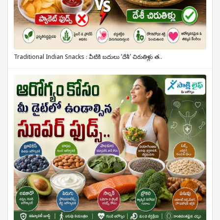
Traditional Indian Snacks : వీటికి బదులు ‘దేశీ’ చిరుతిళ్లు త..