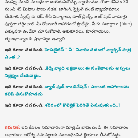
ముప్పు నుంచి సులభంగా బయటపడొచ్చు.వ్యాయామం..రోజూ కనీసం 30
నుంచి 45 నిమిషాల పాటు నడక, జాగింగ్, సైక్లింగ్ వంటి వ్యాయామాలు
చేయాలి. స్వీట్స్ కు చెక్.. తీపి పదార్థాలు, కూల్ డ్రింక్స్, జంక్ ఫుడ్ వాడకాన్ని
పూర్తిగా తగ్గించాలి. మీ రోజువారీ ఆహారంలో ప్రొటీన్లు, పీచు పదార్థాలు (fiber)
ఎక్కువగా ఉండేలా చూసుకోవాలి. ఆకుకూరలు, కూరగాయలు,
తృణధాన్యాలకు ప్రాధాన్యం ఇవ్వాలి.
ఇది కూడా చదవండి..
హెపటైటిస్ " ఏ" నివారించడంలో వ్యాక్సిన్ పాత్ర
ఎంత..?
ఇది కూడా చదవండి...
కిడ్నీ వ్యాధి లక్షణాలు: ఈ సంకేతాలను అస్సలు
నిర్లక్ష్యం చేయవద్దు..
ఇది కూడా చదవండి..
బ్యాడ్ ఫుడ్ కాంబినేషన్ : ఎలాంటి ఆహారాలను
కలిపి తీసుకోకూడదు
ఇది కూడా చదవండి..
శరీరంలో కొలెస్ట్రాల్ పెరిగితే ఏమవుతుంది..?
గమనిక:
ఇది కేవలం సమాచారంగా మాత్రమే భావించండి.. ఈ సమాచారం
ఆధారంగా ఆరోగ్య సమస్యలకు సంబంధించిన నిర్ణయాలు తీసుకోవద్దు.