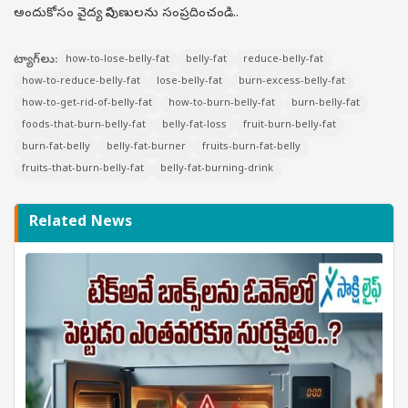
అందుకోసం వైద్య నిపుణులను సంప్రదించండి..
ట్యాగ్‌లు:
how-to-lose-belly-fat
belly-fat
reduce-belly-fat
how-to-reduce-belly-fat
lose-belly-fat
burn-excess-belly-fat
how-to-get-rid-of-belly-fat
how-to-burn-belly-fat
burn-belly-fat
foods-that-burn-belly-fat
belly-fat-loss
fruit-burn-belly-fat
burn-fat-belly
belly-fat-burner
fruits-burn-fat-belly
fruits-that-burn-belly-fat
belly-fat-burning-drink
Related News