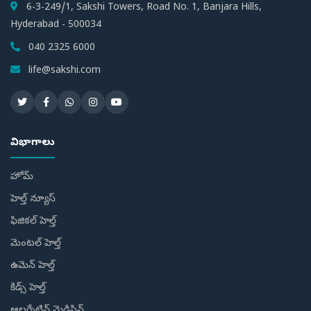
6-3-249/1, Sakshi Towers, Road No. 1, Banjara Hills,
Hyderabad - 500034
040 2325 6000
life@sakshi.com
విభాగాలు
హోమ్
హెల్త్ న్యూస్
ఫిజికల్ హెల్త్
మెంటల్ హెల్త్
ఉమెన్ హెల్త్
కిడ్స్ హెల్త్
ఆల్టర్నేటివ్ మెడిసిన్