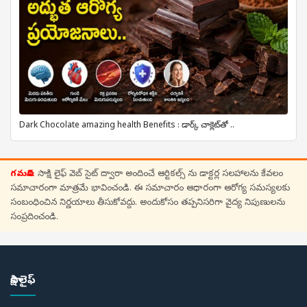
Dark Chocolate amazing health Benefits : డార్క్ చాక్లెట్‌తో ..
గమనిక:
సాక్షి లైఫ్ వెబ్ సైట్ ద్వారా అందించే ఆర్టికల్స్ ను డాక్టర్ల సలహాలను కేవలం
సమాచారంగా మాత్రమే భావించండి. ఈ సమాచారం ఆధారంగా ఆరోగ్య సమస్యలకు
సంబంధించిన నిర్ణయాలు తీసుకోవద్దు. అందుకోసం తప్పనిసరిగా వైద్య నిపుణులను
సంప్రదించండి.
సాక్షి లైఫ్