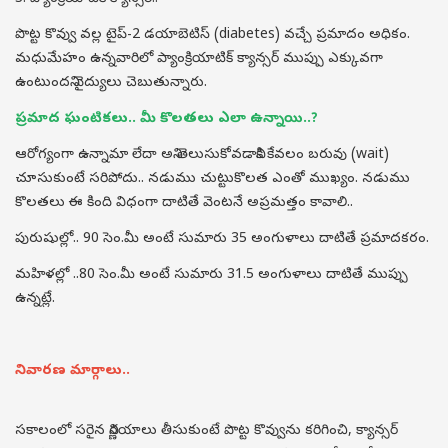
పొట్ట కొవ్వు వల్ల టైప్-2 డయాబెటిస్ (diabetes) వచ్చే ప్రమాదం అధికం.
మధుమేహం ఉన్నవారిలో ప్యాంక్రియాటిక్ క్యాన్సర్‌ ముప్పు ఎక్కువగా
ఉంటుందని వైద్యులు చెబుతున్నారు.
ప్రమాద ఘంటికలు.. మీ కొలతలు ఎలా ఉన్నాయి..?
ఆరోగ్యంగా ఉన్నామా లేదా అని తెలుసుకోవడానికి కేవలం బరువు (wait)
చూసుకుంటే సరిపోదు.. నడుము చుట్టుకొలత ఎంతో ముఖ్యం. నడుము
కొలతలు ఈ కింది విధంగా దాటితే వెంటనే అప్రమత్తం కావాలి..
పురుషుల్లో.. 90 సెం.మీ అంటే సుమారు 35 అంగుళాలు దాటితే ప్రమాదకరం.
మహిళల్లో ..80 సెం.మీ అంటే సుమారు 31.5 అంగుళాలు దాటితే ముప్పు
ఉన్నట్లే.
నివారణ మార్గాలు..
సకాలంలో సరైన నిర్ణయాలు తీసుకుంటే పొట్ట కొవ్వును కరిగించి, క్యాన్సర్