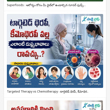
Superfoods : ఆరోగ్యం కోసం మీ డైట్‌లో ఉండాల్సిన సూపర్ ఫుడ్స్...
Targeted Therapy vs Chemotherapy : టార్గెటెడ్ థెరపీ, కీమోథెర..