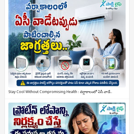
Stay Cool Without Compromising Health : వర్షాకాలంలో ఏసీ వాడే..