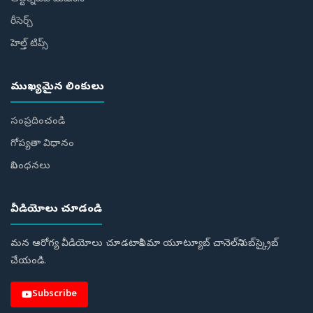
రీసెర్చ్
హెల్త్‌ టిప్స్‌
ముఖ్యమైన లింకులు
సంప్రదించండి
గోప్యతా విధానం
నిబంధనలు
వీడియోలు చూడండి
మన ఆరోగ్య వీడియోలు చూడటానికి మా యూట్యూబ్ చానెల్‌ని సబ్‌స్క్రైబ్
చేయండి.
Subscribe