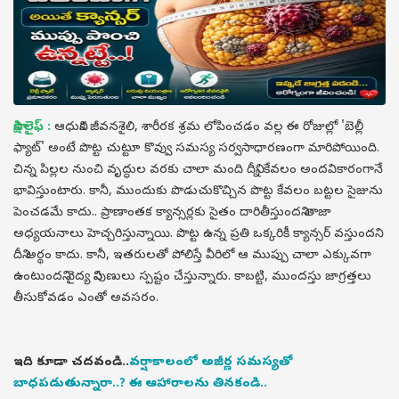
సాక్షి లైఫ్ :
ఆధునిక జీవనశైలి, శారీరక శ్రమ లోపించడం వల్ల ఈ రోజుల్లో 'బెల్లీ
ఫ్యాట్' అంటే పొట్ట చుట్టూ కొవ్వు సమస్య సర్వసాధారణంగా మారిపోయింది.
చిన్న పిల్లల నుంచి వృద్ధుల వరకు చాలా మంది దీన్ని కేవలం అందవికారంగానే
భావిస్తుంటారు. కానీ, ముందుకు పొడుచుకొచ్చిన పొట్ట కేవలం బట్టల సైజును
పెంచడమే కాదు.. ప్రాణాంతక క్యాన్సర్లకు సైతం దారితీస్తుందని తాజా
అధ్యయనాలు హెచ్చరిస్తున్నాయి. పొట్ట ఉన్న ప్రతి ఒక్కరికీ క్యాన్సర్ వస్తుందని
దీని అర్థం కాదు. కానీ, ఇతరులతో పోలిస్తే వీరిలో ఆ ముప్పు చాలా ఎక్కువగా
ఉంటుందని వైద్య నిపుణులు స్పష్టం చేస్తున్నారు. కాబట్టి, ముందస్తు జాగ్రత్తలు
తీసుకోవడం ఎంతో అవసరం.
ఇది కూడా చదవండి..
వర్షాకాలంలో అజీర్ణ సమస్యతో
బాధపడుతున్నారా..? ఈ ఆహారాలను తినకండి..