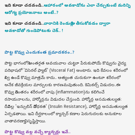
ఇది కూడా చదవండి..
ఆహారంలో అవకాడోను ఎలా చేర్చుకుంటే మరిన్ని
ఆరోగ్య ప్రయోజనాలు అంటే..?
ఇది కూడా చదవండి..
వారానికి రెండుసార్లు తీసుకోవడం ద్వారా
అవకాడోతో గుండెపోటుకు చెక్.. !
పొట్ట కొవ్వు ఎందుకంత ప్రమాదకరం..?
పొట్ట భాగంలోని అంతర్గత అవయవాల చుట్టూ పేరుకుపోయే కొవ్వును వైద్య
పరిభాషలో 'విసెరల్ ఫ్యాట్' (Visceral Fat) అంటారు. ఇది కేవలం శరీరంలో
నిల్వ ఉండే కొవ్వు మాత్రమే కాదు.. అత్యంత చురుకుగా ఉంటూ శరీరంలో
అనేక జీవక్రియల మార్పులకు కారణమవుతుంది. కెమికల్స్ విడుదల..ఈ
కొవ్వు నిరంతరం శరీరంలో వాపు (inflammation)ను కలిగించే
రసాయనాలను, హార్మోన్లను విడుదల చేస్తుంది. హార్మోన్ల అసమతుల్యత:
దీనివల్ల 'ఇన్సులిన్ నిరోధకత' (Insulin Resistance), హార్మోన్ల అసమతుల్యత
ఏర్పడతాయి. ఇవి దీర్ఘకాలంలో క్యాన్సర్ కణాల పెరుగుదలకు అనుకూల
వాతావరణాన్ని సృష్టిస్తాయి.
పొట్ట కొవ్వు వల్ల వచ్చే క్యాన్సర్లు ఇవే..