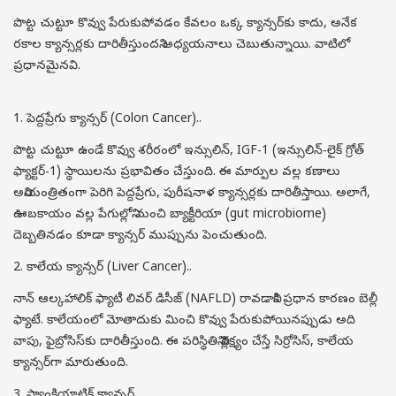
పొట్ట చుట్టూ కొవ్వు పేరుకుపోవడం కేవలం ఒక్క క్యాన్సర్‌కు కాదు, అనేక
రకాల క్యాన్సర్లకు దారితీస్తుందని అధ్యయనాలు చెబుతున్నాయి. వాటిలో
ప్రధానమైనవి.
1. పెద్దప్రేగు క్యాన్సర్ (Colon Cancer)..
పొట్ట చుట్టూ ఉండే కొవ్వు శరీరంలో ఇన్సులిన్, IGF-1 (ఇన్సులిన్-లైక్ గ్రోత్
ఫ్యాక్టర్-1) స్థాయిలను ప్రభావితం చేస్తుంది. ఈ మార్పుల వల్ల కణాలు
అనియంత్రితంగా పెరిగి పెద్దప్రేగు, పురీషనాళ క్యాన్సర్లకు దారితీస్తాయి. అలాగే,
ఊబకాయం వల్ల పేగుల్లోని మంచి బ్యాక్టీరియా (gut microbiome)
దెబ్బతినడం కూడా క్యాన్సర్ ముప్పును పెంచుతుంది.
2. కాలేయ క్యాన్సర్ (Liver Cancer)..
నాన్ ఆల్కహాలిక్ ఫ్యాటీ లివర్ డిసీజ్ (NAFLD) రావడానికి ప్రధాన కారణం బెల్లీ
ఫ్యాటే. కాలేయంలో మోతాదుకు మించి కొవ్వు పేరుకుపోయినప్పుడు అది
వాపు, ఫైబ్రోసిస్‌కు దారితీస్తుంది. ఈ పరిస్థితిని నిర్లక్ష్యం చేస్తే సిర్రోసిస్, కాలేయ
క్యాన్సర్‌గా మారుతుంది.
3. ప్యాంక్రియాటిక్ క్యాన్సర్..