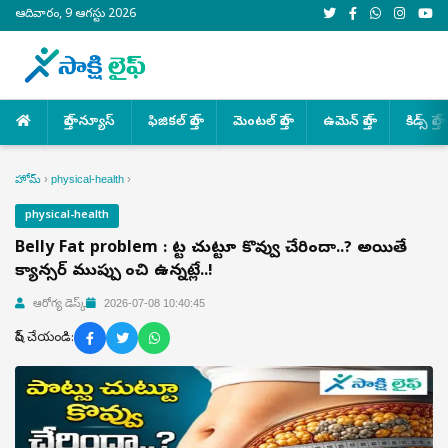
ఆదివారం, 9 ఆగస్టు 2026
హెల్త్ న్యూస్
ఫిజికల్ హెల్త్
మెంటల్ హెల్త్
ఉమెన్ హెల్త్
కిడ్స్ హెల్త్
హోమ్
›
physical-health
›
physical-health
Belly Fat problem : పొట్ట చుట్టూ కొవ్వు చేరిందా..? అయితే
క్యాన్సర్ ముప్పు పొంచి ఉన్నట్లే..!
ఆరోగ్య డెస్క్
2026-07-08 10:40:45
షేర్ చేయండి: