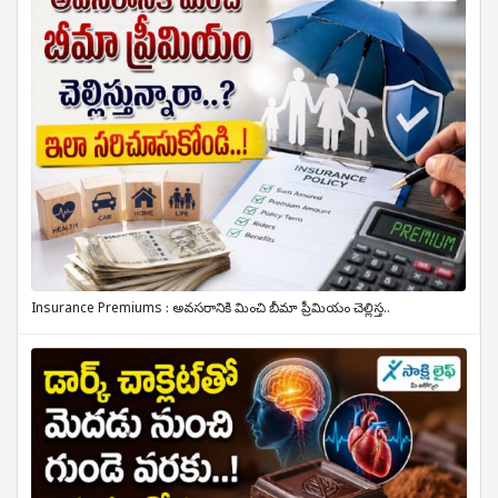
Insurance Premiums : అవసరానికి మించి బీమా ప్రీమియం చెల్లిస్త..