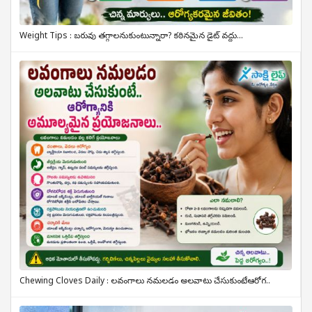
Weight Tips : బరువు తగ్గాలనుకుంటున్నారా? కఠినమైన డైట్ వద్దు...
Chewing Cloves Daily : లవంగాలు నమలడం అలవాటు చేసుకుంటే.. ఆరోగ..