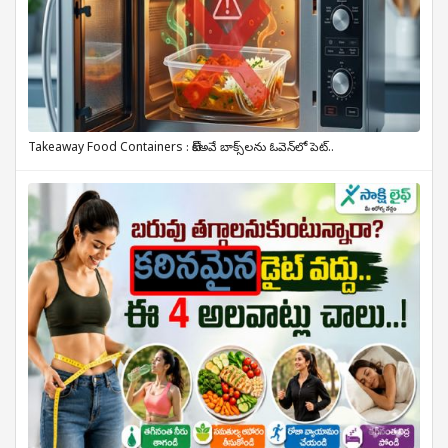
Takeaway Food Containers : టేక్‌అవే బాక్స్‌లను ఓవెన్‌లో పెట్..