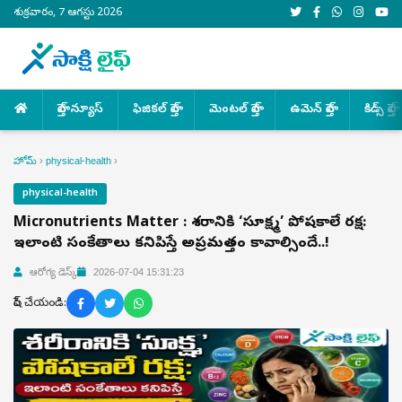
శుక్రవారం, 7 ఆగస్టు 2026
హెల్త్ న్యూస్
ఫిజికల్ హెల్త్
మెంటల్ హెల్త్
ఉమెన్ హెల్త్
కిడ్స్ హెల్త్
హోమ్
›
physical-health
›
physical-health
Micronutrients Matter : శరీరానికి ‘సూక్ష్మ’ పోషకాలే రక్ష:
ఇలాంటి సంకేతాలు కనిపిస్తే అప్రమత్తం కావాల్సిందే..!
ఆరోగ్య డెస్క్
2026-07-04 15:31:23
షేర్ చేయండి: