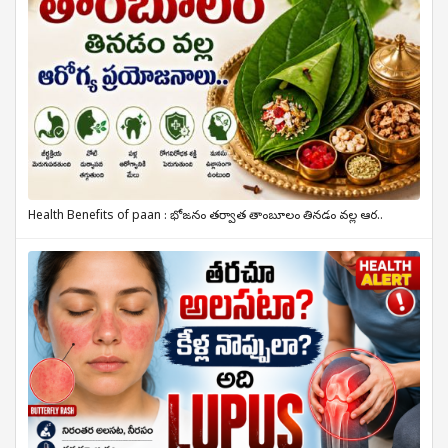
Health Benefits of paan : భోజనం తర్వాత తాంబూలం తినడం వల్ల ఆర..