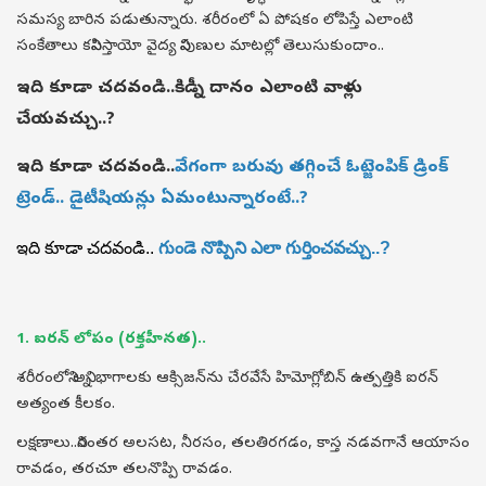
సమస్య బారిన పడుతున్నారు. శరీరంలో ఏ పోషకం లోపిస్తే ఎలాంటి
సంకేతాలు కనిపిస్తాయో వైద్య నిపుణుల మాటల్లో తెలుసుకుందాం..
ఇది కూడా చదవండి..
కిడ్నీ దానం ఎలాంటి వాళ్లు
చేయవచ్చు..?
ఇది కూడా చదవండి..
వేగంగా బరువు తగ్గించే ఓట్జెంపిక్ డ్రింక్
ట్రెండ్.. డైటీషియన్లు ఏమంటున్నారంటే..?
ఇది కూడా చదవండి..
గుండె నొప్పిని ఎలా గుర్తించవచ్చు..?
1. ఐరన్ లోపం (రక్తహీనత)..
శరీరంలోని అన్ని భాగాలకు ఆక్సిజన్‌ను చేరవేసే హిమోగ్లోబిన్ ఉత్పత్తికి ఐరన్
అత్యంత కీలకం.
లక్షణాలు..నిరంతర అలసట, నీరసం, తలతిరగడం, కాస్త నడవగానే ఆయాసం
రావడం, తరచూ తలనొప్పి రావడం.