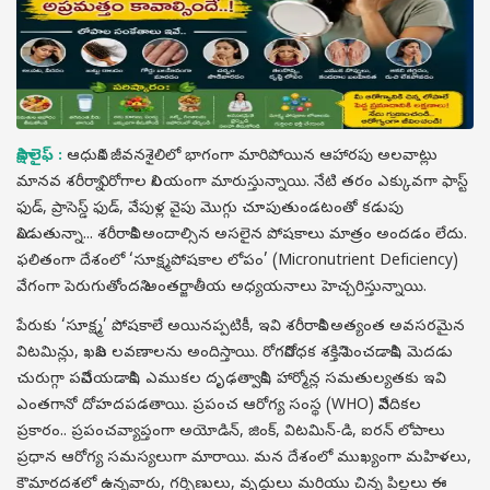
సాక్షి లైఫ్ :
ఆధునిక జీవనశైలిలో భాగంగా మారిపోయిన ఆహారపు అలవాట్లు
మానవ శరీరాన్ని రోగాల నిలయంగా మారుస్తున్నాయి. నేటి తరం ఎక్కువగా ఫాస్ట్
ఫుడ్, ప్రాసెస్డ్ ఫుడ్, వేపుళ్ల వైపు మొగ్గు చూపుతుండటంతో కడుపు
నిండుతున్నా... శరీరానికి అందాల్సిన అసలైన పోషకాలు మాత్రం అందడం లేదు.
ఫలితంగా దేశంలో ‘సూక్ష్మపోషకాల లోపం’ (Micronutrient Deficiency)
వేగంగా పెరుగుతోందని అంతర్జాతీయ అధ్యయనాలు హెచ్చరిస్తున్నాయి.
పేరుకు ‘సూక్ష్మ’ పోషకాలే అయినప్పటికీ, ఇవి శరీరానికి అత్యంత అవసరమైన
విటమిన్లు, ఖనిజ లవణాలను అందిస్తాయి. రోగనిరోధక శక్తిని పెంచడానికి, మెదడు
చురుగ్గా పనిచేయడానికి, ఎముకల దృఢత్వానికి, హార్మోన్ల సమతుల్యతకు ఇవి
ఎంతగానో దోహదపడతాయి. ప్రపంచ ఆరోగ్య సంస్థ (WHO) నివేదికల
ప్రకారం.. ప్రపంచవ్యాప్తంగా అయోడిన్, జింక్, విటమిన్-డి, ఐరన్ లోపాలు
ప్రధాన ఆరోగ్య సమస్యలుగా మారాయి. మన దేశంలో ముఖ్యంగా మహిళలు,
కౌమారదశలో ఉన్నవారు, గర్భిణులు, వృద్ధులు మరియు చిన్న పిల్లలు ఈ