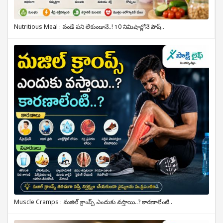
Nutritious Meal : వండే పని లేకుండానే..! 10 నిమిషాల్లోనే పౌష్..
Muscle Cramps : మజిల్ క్రాంప్స్ ఎందుకు వస్తాయి..? కారణాలేంటి..