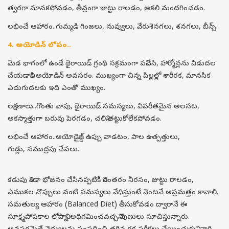
త్వరగా మానకపోవడం, తీవ్రంగా జుట్టు రాలడం, ఆకలి మందగించడం.
లభించే ఆహారం..గుమ్మడి గింజలు, నువ్వులు, వేరుశెనగలు, శనగలు, బీన్స్.
4. అయోడిన్ లోపం..
మెడ భాగంలో ఉండే థైరాయిడ్ గ్రంథి సక్రమంగా పనిచేసి, హార్మోన్లను విడుదల
చేయడానికి అయోడిన్ అవసరం. ముఖ్యంగా చిన్న పిల్లల్లో శారీరక, మానసిక
ఎదుగుదలకు ఇది ఎంతో ముఖ్యం.
లక్షణాలు..గొంతు వాపు, థైరాయిడ్ సమస్యలు, విపరీతమైన అలసట,
అకస్మాత్తుగా బరువు పెరగడం, చలిని తట్టుకోలేకపోవడం.
లభించే ఆహారం..అయోడైజ్డ్ ఉప్పు వాడటం, పాల ఉత్పత్తులు,
గుడ్లు, సముద్రపు చేపలు.
కడుపు నిండా భోజనం చేసినప్పటికీ నిరంతరం నీరసం, జుట్టు రాలడం,
ఎముకల నొప్పులు వంటి సమస్యలు వేధిస్తుంటే వెంటనే అప్రమత్తం కావాలి.
సమతుల్య ఆహారం (Balanced Diet) తీసుకోవడం ద్వారానే ఈ
సూక్ష్మపోషకాల లోపాన్ని అధిగమించవచ్చని నిపుణులు సూచిస్తున్నారు.