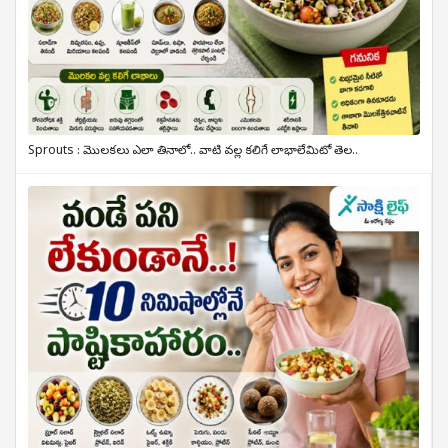
Sprouts : మొలకలు ఎలా తినాలో.. వాటి వల్ల కలిగే లాభాలేమిటో తెల..