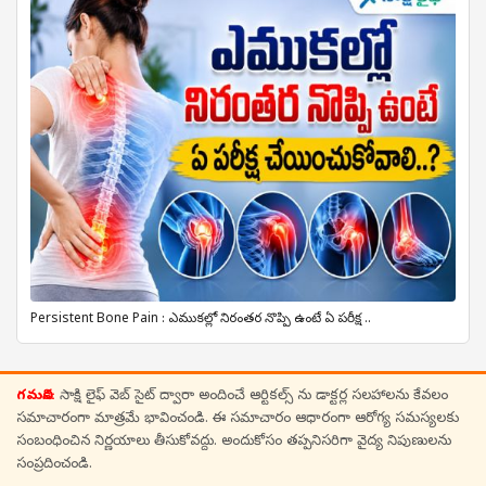
Persistent Bone Pain : ఎముకల్లో నిరంతర నొప్పి ఉంటే ఏ పరీక్ష ..
గమనిక:
సాక్షి లైఫ్ వెబ్ సైట్ ద్వారా అందించే ఆర్టికల్స్ ను డాక్టర్ల సలహాలను కేవలం
సమాచారంగా మాత్రమే భావించండి. ఈ సమాచారం ఆధారంగా ఆరోగ్య సమస్యలకు
సంబంధించిన నిర్ణయాలు తీసుకోవద్దు. అందుకోసం తప్పనిసరిగా వైద్య నిపుణులను
సంప్రదించండి.