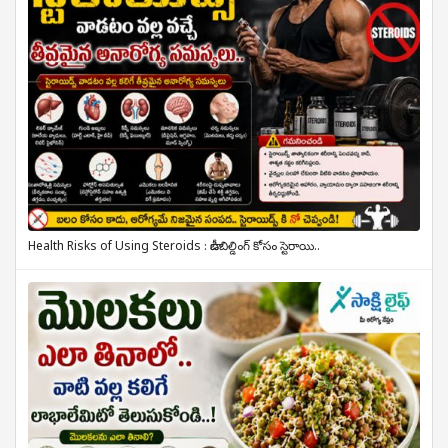
Health Risks of Using Steroids : బాడీబిల్డింగ్ కోసం స్టెరాయి..