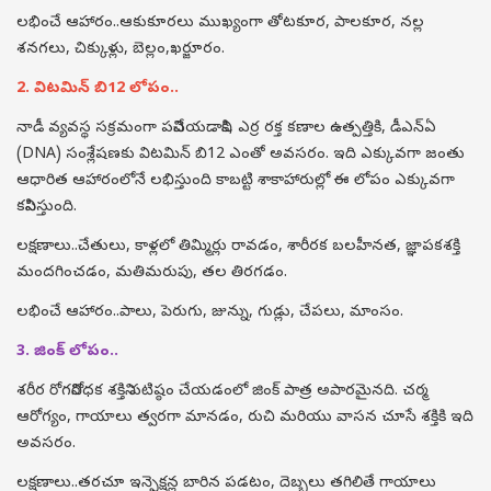
లభించే ఆహారం..ఆకుకూరలు ముఖ్యంగా తోటకూర, పాలకూర, నల్ల
శనగలు, చిక్కుళ్లు, బెల్లం,ఖర్జూరం.
2. విటమిన్ బి12 లోపం..
నాడీ వ్యవస్థ సక్రమంగా పనిచేయడానికి, ఎర్ర రక్త కణాల ఉత్పత్తికి, డీఎన్ఏ
(DNA) సంశ్లేషణకు విటమిన్ బి12 ఎంతో అవసరం. ఇది ఎక్కువగా జంతు
ఆధారిత ఆహారంలోనే లభిస్తుంది కాబట్టి శాకాహారుల్లో ఈ లోపం ఎక్కువగా
కనిపిస్తుంది.
లక్షణాలు..చేతులు, కాళ్లలో తిమ్మిర్లు రావడం, శారీరక బలహీనత, జ్ఞాపకశక్తి
మందగించడం, మతిమరుపు, తల తిరగడం.
లభించే ఆహారం..పాలు, పెరుగు, జున్ను, గుడ్లు, చేపలు, మాంసం.
3. జింక్ లోపం..
శరీర రోగనిరోధక శక్తిని పటిష్ఠం చేయడంలో జింక్ పాత్ర అపారమైనది. చర్మ
ఆరోగ్యం, గాయాలు త్వరగా మానడం, రుచి మరియు వాసన చూసే శక్తికి ఇది
అవసరం.
లక్షణాలు..తరచూ ఇన్ఫెక్షన్ల బారిన పడటం, దెబ్బలు తగిలితే గాయాలు