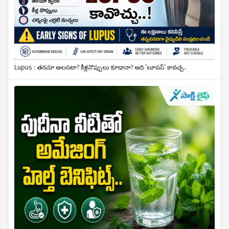
Lupus : తరచూ అలసటా? కీళ్లనొప్పులు కూడానా? అది 'లూపస్' కావచ్చ..