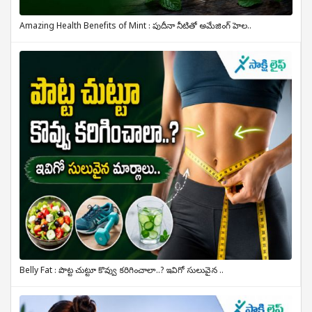
Amazing Health Benefits of Mint : పుదీనా నీటితో అమేజింగ్ హెల..
Belly Fat : పొట్ట చుట్టూ కొవ్వు కరిగించాలా..? ఇవిగో సులువైన ..