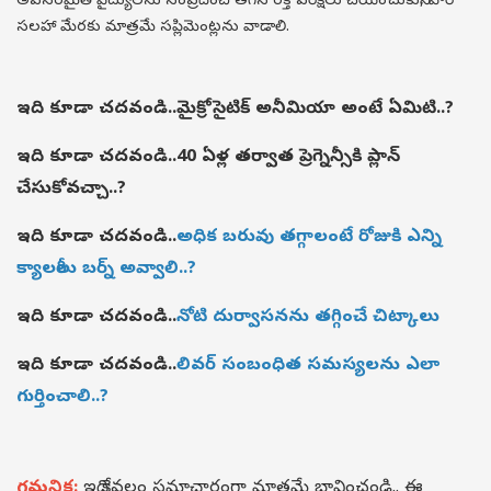
అవసరమైతే వైద్యులను సంప్రదించి తగిన రక్త పరీక్షలు చేయించుకుని, వారి
సలహా మేరకు మాత్రమే సప్లిమెంట్లను వాడాలి.
ఇది కూడా చదవండి..
మైక్రోసైటిక్ అనీమియా అంటే ఏమిటి..?
ఇది కూడా చదవండి..
40 ఏళ్ల తర్వాత ప్రెగ్నెన్సీకి ప్లాన్
చేసుకోవచ్చా..?
ఇది కూడా చదవండి..
అధిక బరువు తగ్గాలంటే రోజుకి ఎన్ని
క్యాలరీలు బర్న్ అవ్వాలి..?
ఇది కూడా చదవండి..
నోటి దుర్వాసనను తగ్గించే చిట్కాలు
ఇది కూడా చదవండి..
లివర్ సంబంధిత సమస్యలను ఎలా
గుర్తించాలి..?
గమనిక:
ఇది కేవలం సమాచారంగా మాత్రమే భావించండి.. ఈ