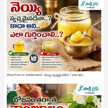
Ghee Pure or Adulterated : నెయ్యి స్వచ్ఛమైనదేనా..? కాదా అని...