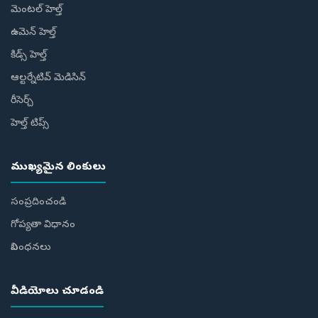
మెంటల్ హెల్త్
ఉమెన్ హెల్త్
కిడ్స్ హెల్త్
ఆల్టర్నేటివ్ మెడిసిన్
రీసెర్చ్
హెల్త్‌ టిప్స్‌
ముఖ్యమైన లింకులు
సంప్రదించండి
గోప్యతా విధానం
నిబంధనలు
వీడియోలు చూడండి