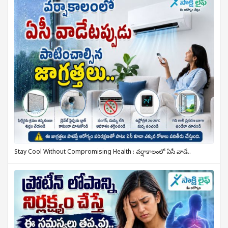
Stay Cool Without Compromising Health : వర్షాకాలంలో ఏసీ వాడే..