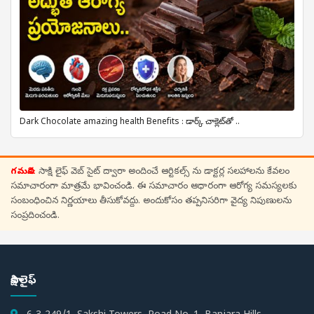
Dark Chocolate amazing health Benefits : డార్క్ చాక్లెట్‌తో ..
గమనిక:
సాక్షి లైఫ్ వెబ్ సైట్ ద్వారా అందించే ఆర్టికల్స్ ను డాక్టర్ల సలహాలను కేవలం
సమాచారంగా మాత్రమే భావించండి. ఈ సమాచారం ఆధారంగా ఆరోగ్య సమస్యలకు
సంబంధించిన నిర్ణయాలు తీసుకోవద్దు. అందుకోసం తప్పనిసరిగా వైద్య నిపుణులను
సంప్రదించండి.
సాక్షి లైఫ్