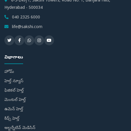
6-3-249/1, Sakshi Towers, Road No. 1, Banjara Hills,
Hyderabad - 500034
040 2325 6000
life@sakshi.com
విభాగాలు
హోమ్
హెల్త్ న్యూస్
ఫిజికల్ హెల్త్
మెంటల్ హెల్త్
ఉమెన్ హెల్త్
కిడ్స్ హెల్త్
ఆల్టర్నేటివ్ మెడిసిన్