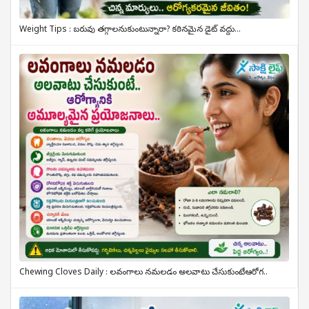
Weight Tips : బరువు తగ్గాలనుకుంటున్నారా? కఠినమైన డైట్ వద్దు...
Chewing Cloves Daily : లవంగాలు నమలడం అలవాటు చేసుకుంటే.. ఆరోగ..