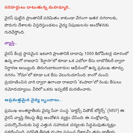
సరిహద్దులు దాటుతున్న మహమ్మారి..
వైరస్ పుట్టిన ప్రాంతానికే పరిమితం కాకుండా వేగంగా ఇతర నగరాలకు,
పొరుగు దేశాలకు విస్తరిస్తుండటం వైద్య నిపుణులను ఆందోళనకు
గురిచేస్తోంది.
వ్యాప్తి..
వైరస్ కేంద్ర స్థానమైన ఇటూరి ప్రాంతానికి దాదాపు 1000 కిలోమీటర్ల దూరంలో
ఉన్న కాంగో రాజధాని 'కిన్షాసా'లో కూడా ఒక ఎబోలా కేసు లాబొరేటరీ ద్వారా
నిర్ధారణ అయ్యింది. తిరుగుబాటుదారుల ఆధీనంలో ఉన్న ప్రముఖ తూర్పు
నగరం 'గోమా'లో కూడా ఒక కేసు వెలుగుచూసింది. కాంగో నుంచి
ప్రయాణించిన వారి ద్వారా ఉగాండా రాజధాని 'కంపాలా'లో రెండు కేసులు
నమోదయ్యాయి. వీరిలో ఒకరు ఇప్పటికే మరణించారు.
అప్రమత్తమైన వైద్య బృందాలు..
ప్రముఖ అంతర్జాతీయ వైద్య సేవా సంస్థ 'డాక్టర్స్ వితౌట్ బోర్డర్స్' (MSF) ఈ
వైరస్ వ్యాప్తి రేటుపై తీవ్ర ఆందోళన వ్యక్తం చేసింది. ఈ సంక్షోభాన్ని
ఎదుర్కొనేందుకు పెద్ద ఎత్తున సహాయక చర్యలకు సిద్ధమవుతున్నట్లు
ప్రకటించింది. పరిస్థితి తీవ్రత దృష్ట్యా ప్రపంచ దేశాలన్నీ తమ జాతీయ