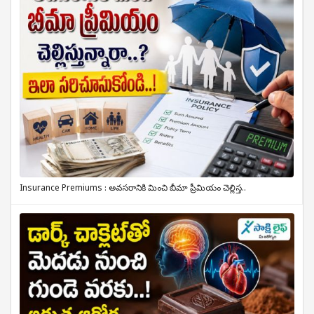
Insurance Premiums : అవసరానికి మించి బీమా ప్రీమియం చెల్లిస్త..