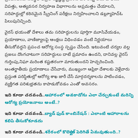
విపత్తు, అత్యవసర నిర్వహణ విభాగాలను అప్రమత్తం చేయాలని,
సరిహద్దుల్లో కఠినమైన స్క్రీనింగ్ పరీక్షలు నిర్వహించాలని డబ్ల్యూహెచ్‌ఓ
పిలుపునిచ్చింది.
వైరస్ భయంతో దేశాలు తమ సరిహద్దులను పూర్తిగా మూసివేయడం,
ప్రయాణాలు, వాణిజ్యాలపై ఆంక్షలు విధించడం వంటి నిర్ణయాలు
తీసుకోవద్దని ప్రపంచ ఆరోగ్య సంస్థ స్పష్టం చేసింది. ఇటువంటి చర్యల వల్ల
ప్రజలు దొంగచాటుగా సరిహద్దులు దాటే ప్రమాదం ఉందని, దానివల్ల వైరస్
గుర్తింపు,నిఘా మరింత కష్టతరంగా మారుతుందని హెచ్చరించింది.
అంతర్జాతీయ ప్రయాణాలు చేసేవారు, ముఖ్యంగా ఆఫ్రికా దేశాలకు వెళ్లేవారు
ప్రస్తుత పరిస్థితుల్లో ఆరోగ్య శాఖ జారీ చేసే మార్గదర్శకాలను పాటించడం,
వ్యక్తిగత పరిశుభ్రతను కాపాడుకోవడం ఎంతో అవసరం.
ఇది కూడా చదవండి..
ఆహారంలో అవకాడోను ఎలా చేర్చుకుంటే మరిన్ని
ఆరోగ్య ప్రయోజనాలు అంటే..?
ఇది కూడా చదవండి..
బ్యాడ్ ఫుడ్ కాంబినేషన్ : ఎలాంటి ఆహారాలను
కలిపి తీసుకోకూడదు
ఇది కూడా చదవండి..
శరీరంలో కొలెస్ట్రాల్ పెరిగితే ఏమవుతుంది..?