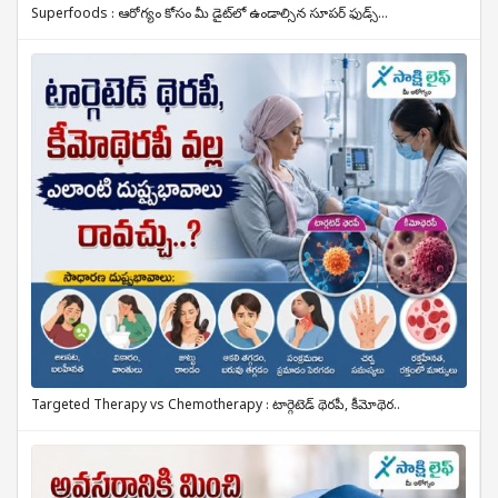
Superfoods : ఆరోగ్యం కోసం మీ డైట్‌లో ఉండాల్సిన సూపర్ ఫుడ్స్...
Targeted Therapy vs Chemotherapy : టార్గెటెడ్ థెరపీ, కీమోథెర..