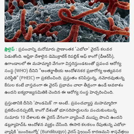
సాక్షి లైఫ్ :
ప్రపంచాన్ని మరోమారు ప్రాణాంతక 'ఎబోలా' వైరస్ కలవర
పెడుతోంది. ఆఫ్రికా దేశాలైన డెమొక్రాటిక్ రిపబ్లిక్ ఆఫ్ కాంగో (డీఆర్‌సీ),
ఉగాండాలలో ఈ మహమ్మారి వేగంగా విస్తరిస్తుండటంతో ప్రపంచ ఆరోగ్య
సంస్థ (WHO) దీనిని "అంతర్జాతీయ ఆందోళనకర ప్రజారోగ్య అత్యవసర
పరిస్థితి" (PHEIC) గా ప్రకటించింది. ప్రస్తుతం కనిపిస్తున్న, నమోదవుతున్న
కేసుల కంటే వాస్తవంగా ఈ వైరస్ ప్రభావం చాలా తీవ్రంగా ఉండే అవకాశం
ఉందని ఐక్యరాజ్యసమితికి చెందిన ఈ ఆరోగ్య సంస్థ హెచ్చరించింది.
ప్రస్తుతానికి దీనిని 'పాండమిక్' గా అంటే.. ప్రపంచవ్యాప్త మహమ్మారిగా
ప్రకటించనప్పటికీ, కాంగో దేశంతో భూసరిహద్దులను పంచుకుంటున్న
సుమారు 10 దేశాలకు ఈ వైరస్ వేగంగా వ్యాపించే ముప్పు పొంచి ఉందని
డబ్ల్యూహెచ్‌ఓ ఆందోళన వ్యక్తం చేసింది. ఈసారి కలకలం రేపుతున్న ఎబోలా
వ్యాప్తికి 'బుందిబుగ్యో' (Bundibugyo) వైరస్ స్ట్రెయిన్ కారణమని శాస్త్రవేత్తలు