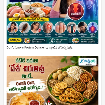
Don’t Ignore Protein Deficiency : ప్రోటీన్ లోపాన్ని నిర్లక్ష..