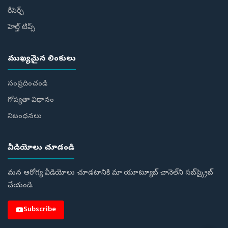
రీసెర్చ్
హెల్త్‌ టిప్స్‌
ముఖ్యమైన లింకులు
సంప్రదించండి
గోప్యతా విధానం
నిబంధనలు
వీడియోలు చూడండి
మన ఆరోగ్య వీడియోలు చూడటానికి మా యూట్యూబ్ చానెల్‌ని సబ్‌స్క్రైబ్
చేయండి.
Subscribe