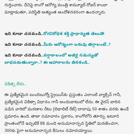
గుర్తించారు. దీనిపై కాంగో ఆరోగ్య మంత్రి శామ్యూల్-రోజర్ కాంబా
మాట్లాడుతూ, పరిస్థితి అత్యంత ఆందోళనకరంగా ఉందన్నారు.
ఇది కూడా చదవండి..
రోగనిరోధక శక్తి ప్రాధాన్యత తెలుసా..?
ఇది కూడా చదవండి..
మీరు ఆరోగ్యంగా బరువు తగ్గాలంటే..?
ఇది కూడా చదవండి..
వర్షాకాలంలో అజీర్ణ సమస్యతో
బాధపడుతున్నారా..? ఈ ఆహారాలను తినకండి..
చికిత్స లేదు..
ఈ ప్రత్యేకమైన బుందిబుగ్యో స్ట్రెయిన్‌కు ప్రస్తుతం ఎలాంటి వ్యాక్సిన్ గానీ,
ప్రత్యేకమైన చికిత్సా విధానం గానీ అందుబాటులో లేదు. ఈ వైరస్ బారిన
పడిన వారిలో మరణాల రేటు (లెథాలిటీ రేట్) దాదాపు 50 శాతం వరకు ఉండే
ప్రమాదం ఉంది. తాజా సమాచారం ప్రకారం, కాంగోలోని తూర్పు ఇటూరి
ప్రాంతంలోనే ఇప్పటికే 88 మంది అనుమానాస్పద స్థితిలో మరణించగా,
300కు పైగా అనుమానాస్పద కేసులు నమోదయ్యాయి.