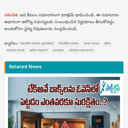
గమనిక:
ఇది కేవలం సమాచారంగా మాత్రమే భావించండి.. ఈ సమాచారం
ఆధారంగా ఆరోగ్య సమస్యలకు సంబంధించిన నిర్ణయాలు తీసుకోవద్దు.
అందుకోసం వైద్య నిపుణులను సంప్రదించండి..
ట్యాగ్‌లు:
health-news-updates
health-news
new-virus
who
ebola-virus
who-report
viruses
ebola-research
Related News