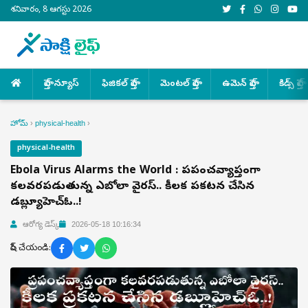
శనివారం, 8 ఆగస్టు 2026
హెల్త్ న్యూస్
ఫిజికల్ హెల్త్
మెంటల్ హెల్త్
ఉమెన్ హెల్త్
కిడ్స్ హెల్త్
హోమ్
›
physical-health
›
physical-health
Ebola Virus Alarms the World : ప్రపంచవ్యాప్తంగా
కలవరపడుతున్న ఎబోలా వైరస్.. కీలక ప్రకటన చేసిన
డబ్ల్యూహెచ్‌ఓ..!
ఆరోగ్య డెస్క్
2026-05-18 10:16:34
షేర్ చేయండి: