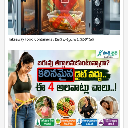
Takeaway Food Containers : టేక్‌అవే బాక్స్‌లను ఓవెన్‌లో పెట్..