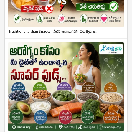
Traditional Indian Snacks : వీటికి బదులు ‘దేశీ’ చిరుతిళ్లు త..