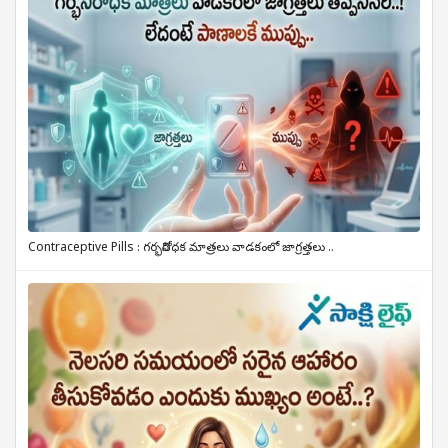
Contraceptive Pills : గర్భనిరోధక మాత్రలు వాడకంలో జాగ్రత్తలు ..