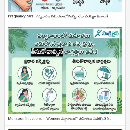
Pregnancy care : గర్భధారణ సమయంలో సున్నం లేదా బియ్యం తినాలనే ..
Monsoon Infections in Women: వర్షాకాలంలో మహిళలు ఎదుర్కొనే ప్..