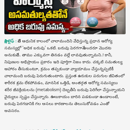
సాక్షి లైఫ్ :
నేటి ఆధునిక కాలంలో చాలామందిని వేధిస్తున్న ప్రధాన ఆరోగ్య
సమస్యల్లో 'అధిక బరువు' ఒకటి. బరువు పెరగగానే అందరూ మొదట
అనుకునేది.. తాము ఎక్కువగా తినడం వల్లే లావవుతున్నామని..! కానీ,
నిపుణుల అభిప్రాయం ప్రకారం ఇది పూర్తిగా నిజం కాదు. చక్కటి సమతుల్య
ఆహారం తీసుకుంటూ, క్రమం తప్పకుండా వ్యాయామం చేస్తున్నప్పటికీ
చాలామంది బరువు పెరుగుతుంటారు. ప్రస్తుత ఉరుకుల పరుగుల జీవితంలో
శారీరక శ్రమ లేకపోవడం, మానసిక ఒత్తిడి, అంతర్గత ఆరోగ్య సమస్యలు
శరీర జీవక్రియలను (metabolism) దెబ్బతీసి బరువు పెరిగేలా చేస్తున్నాయని
వైద్యులు స్పష్టం చేస్తున్నారు. ఊబకాయం బారిన పడకుండా ఉండాలంటే,
బరువు పెరగడానికి గల అసలు కారణాలను తెలుసుకోవడం ఎంతో
అవసరం.