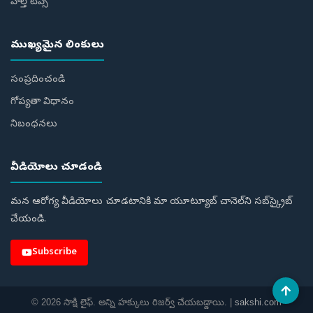
హెల్త్‌ టిప్స్‌
ముఖ్యమైన లింకులు
సంప్రదించండి
గోప్యతా విధానం
నిబంధనలు
వీడియోలు చూడండి
మన ఆరోగ్య వీడియోలు చూడటానికి మా యూట్యూబ్ చానెల్‌ని సబ్‌స్క్రైబ్
చేయండి.
Subscribe
© 2026 సాక్షి లైఫ్. అన్ని హక్కులు రిజర్వ్ చేయబడ్డాయి. |
sakshi.com