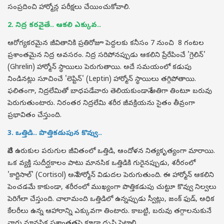
సంప్రదించి హార్మోన్ల పరీక్షలు చేయించుకోవాలి.
2. నిద్ర కరవైతే.. ఆకలి ఎక్కువ..
ఆరోగ్యకరమైన జీవితానికి ప్రతిరోజూ పెద్దలకు కనీసం 7 నుంచి 8 గంటల
ప్రశాంతమైన నిద్ర అవసరం. నిద్ర సరిపోనప్పుడు ఆకలిని ప్రేరేపించే 'గ్రెలిన్'
(Ghrelin) హార్మోన్ స్థాయిలు పెరుగుతాయి. అదే సమయంలో కడుపు
నిండినట్లు సూచించే 'లెప్టిన్' (Leptin) హార్మోన్ స్థాయిలు తగ్గిపోతాయి.
ఫలితంగా, నిద్రలేమితో బాధపడేవారు తెలియకుండానే అతిగా తింటూ బరువు
పెరుగుతుంటారు. నిరంతర నిద్రలేమి శరీర జీవక్రియను సైతం తీవ్రంగా
ప్రభావితం చేస్తుంది.
3. ఒత్తిడి.. పొత్తికడుపున కొవ్వు..
నేటి ఉరుకుల పరుగుల జీవితంలో ఒత్తిడి, ఆందోళన నిత్యకృత్యంగా మారాయి.
ఒక వ్యక్తి సుదీర్ఘకాలం పాటు మానసిక ఒత్తిడికి గురైనప్పుడు, శరీరంలో
'కార్టిసాల్' (Cortisol) అనే హార్మోన్ విడుదల పెరుగుతుంది. ఈ హార్మోన్ ఆకలిని
పెంచడమే కాకుండా, శరీరంలో ముఖ్యంగా పొత్తికడుపు చుట్టూ కొవ్వు నిల్వలు
పెరిగేలా చేస్తుంది. చాలామంది ఒత్తిడిలో ఉన్నప్పుడు స్వీట్లు, జంక్ ఫుడ్, అధిక
కేలరీలు ఉన్న ఆహారాన్ని ఎక్కువగా తింటారు. కాబట్టి, బరువు తగ్గాలనుకునే
వారు మానసిక ప్రశాంతతపై కూడా దృష్టి పెట్టాలి.