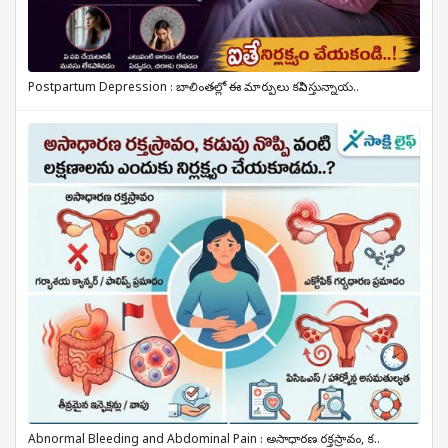
Postpartum Depression : బాలింతల్లో ఈ మార్పులు కనిపిస్తున్నాయ..
Abnormal Bleeding and Abdominal Pain : అసాధారణ రక్తస్రావం, క..