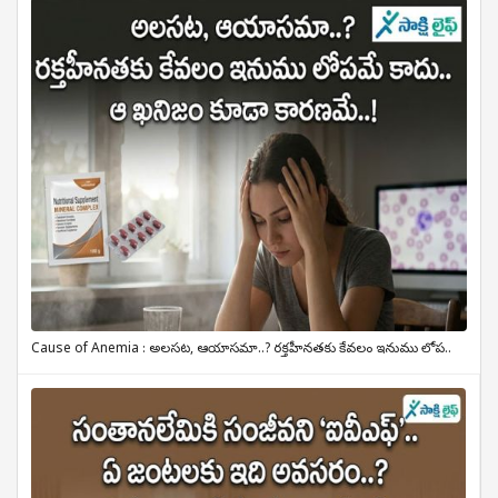
Cause of Anemia : అలసట, ఆయాసమా..? రక్తహీనతకు కేవలం ఇనుము లోప..