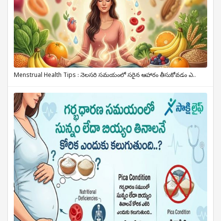
Menstrual Health Tips : నెలసరి సమయంలో సరైన ఆహారం తీసుకోవడం ఎ..