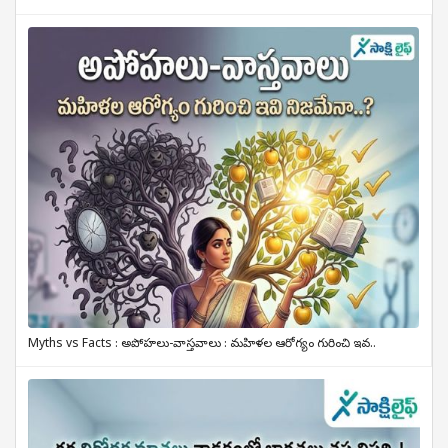
Myths vs Facts : అపోహలు-వాస్తవాలు : మహిళల ఆరోగ్యం గురించి ఇవ..