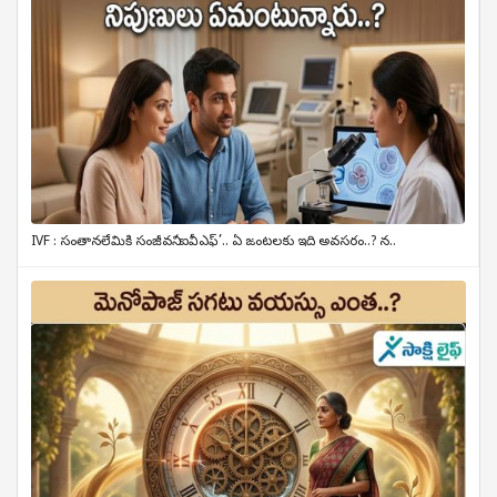
IVF : సంతానలేమికి సంజీవని ‘ఐవీఎఫ్’.. ఏ జంటలకు ఇది అవసరం..? న..