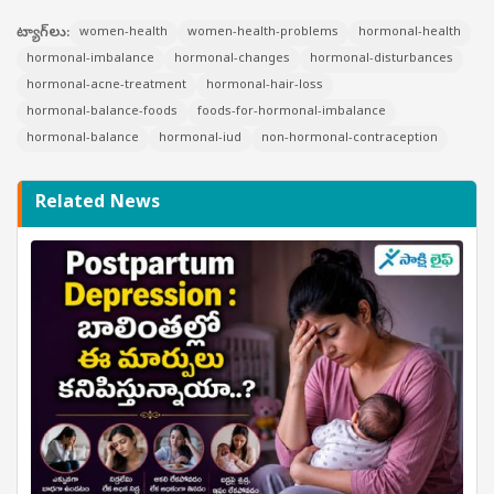
ట్యాగ్‌లు:
women-health
women-health-problems
hormonal-health
hormonal-imbalance
hormonal-changes
hormonal-disturbances
hormonal-acne-treatment
hormonal-hair-loss
hormonal-balance-foods
foods-for-hormonal-imbalance
hormonal-balance
hormonal-iud
non-hormonal-contraception
Related News