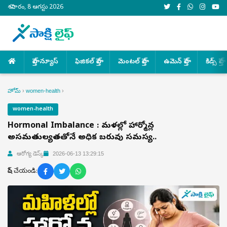
శనివారం, 8 ఆగస్టు 2026
హెల్త్ న్యూస్
ఫిజికల్ హెల్త్
మెంటల్ హెల్త్
ఉమెన్ హెల్త్
కిడ్స్ హెల్త్
హోమ్
›
women-health
›
women-health
Hormonal Imbalance : మహిళల్లో హార్మోన్ల
అసమతుల్యతతోనే అధిక బరువు సమస్య..
ఆరోగ్య డెస్క్
2026-06-13 13:29:15
షేర్ చేయండి: