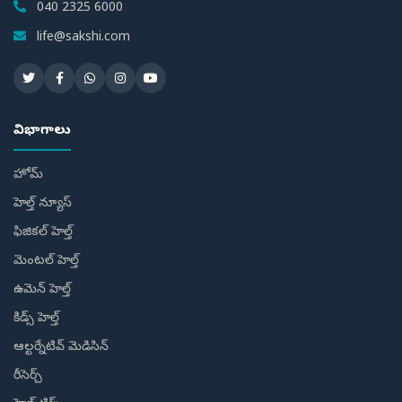
040 2325 6000
life@sakshi.com
విభాగాలు
హోమ్
హెల్త్ న్యూస్
ఫిజికల్ హెల్త్
మెంటల్ హెల్త్
ఉమెన్ హెల్త్
కిడ్స్ హెల్త్
ఆల్టర్నేటివ్ మెడిసిన్
రీసెర్చ్