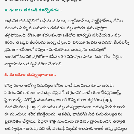
4. గంటల తరబడి కూర్చోవడం..
ఆధునిక జీవనశైలిలో ఆఫీసు పనులు, ల్యాప్‌టాప్‌లు, స్మార్ట్‌ఫోన్‌లు, టీవీల
ముందు ఎక్కువ సమయం గడపడం వల్ల శారీరక శ్రమ పూర్తిగా
తగ్గిపోయింది. రోజంతా కదలకుండా ఒకేచోట కూర్చుని పనిచేయడం వల్ల
శరీరం తక్కువ కేలరీలను ఖర్చు చేస్తుంది. వినియోగించని అదనపు కేలరీలన్నీ
క్రమంగా శరీరంలో కొవ్వుగా మారుతాయి. బరువును అదుపులో
ఉంచుకోవడానికి ప్రతిరోజూ కనీసం 30 నిమిషాల పాటు నడక లేదా ఏదైనా
వ్యాయామం తప్పనిసరిగా చేయాలి.
5. మందుల దుష్ప్రభావాలు..
కొన్ని రకాల ఆరోగ్య సమస్యల కోసం వాడే మందులు కూడా బరువు
పెరగడానికి కారణం కావచ్చు. డిప్రెషన్ తగ్గడానికి వాడే యాంటీడిప్రెసెంట్స్,
స్టెరాయిడ్స్, హార్మోన్ల మందులు, అలాగే కొన్ని రకాల రక్తపోటు (bp),
మధుమేహం (sugar) మందుల వల్ల దుష్ప్రభావంగా బరువు పెరుగుతారు.
ఈ మందులు శరీర జీవక్రియను, ఆకలిని, బాడీలోని నీటి సమతుల్యతను
ప్రభావితం చేస్తాయి. ఏదైనా కొత్త మందులు వాడటం ప్రారంభించిన తర్వాత
అకస్మాత్తుగా బరువు పెరిగితే, వెంటనే వైద్యుడికి తెలపాలి. అంతే తప్ప వైద్యుల