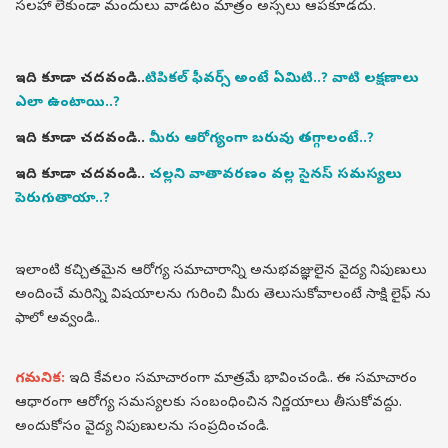
సలహా లేకుండా మందులు వాడటం మాత్రం అస్సలు ఆపకూడదు.
ఇది కూడా చదవండి..
టిపికల్ ఫీవర్స్ అంటే ఏమిటి..? వాటి లక్షణాలు
ఎలా ఉంటాయి..?
ఇది కూడా చదవండి..
మీరు ఆరోగ్యంగా బరువు తగ్గాలంటే..?
ఇది కూడా చదవండి..
చల్లని వాతావరణం వల్ల సైనస్ సమస్యలు
పెరుగుతాయా..?
ఇలాంటి కచ్చితమైన ఆరోగ్య సమాచారాన్ని అనుభవజ్ఞులైన వైద్య నిపుణులు
అందించే మరిన్ని విషయాలను గురించి మీరు తెలుసుకోవాలంటే సాక్షి లైఫ్ ను
ఫాలో అవ్వండి..
గమనిక:
ఇది కేవలం సమాచారంగా మాత్రమే భావించండి.. ఈ సమాచారం
ఆధారంగా ఆరోగ్య సమస్యలకు సంబంధించిన నిర్ణయాలు తీసుకోవద్దు.
అందుకోసం వైద్య నిపుణులను సంప్రదించండి.