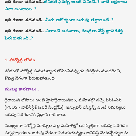
ఇది కూడా చదవండి..
టిపికల్ ఫీవర్స్ అంటే ఏమిటి..? వాటి లక్షణాలు
ఎలా ఉంటాయి..?
ఇది కూడా చదవండి..
మీరు ఆరోగ్యంగా బరువు తగ్గాలంటే..?
ఇది కూడా చదవండి..
ఎలాంటి ఆసనాలు, ముద్రలు వేస్తే జ్ఞాపకశక్తి
పెరుగుతుంది..?
1. హార్మోన్ల లోపం..
శరీరంలో హార్మోన్ల సమతుల్యత లోపించినప్పుడు జీవక్రియ మందగించి,
కొవ్వు వేగంగా పేరుకుపోతుంది.
ముఖ్య కారణాలు..
థైరాయిడ్ లోపాలు అంటే హైపోథైరాయిడిజం, మహిళల్లో వచ్చే పీసీఓఎస్
(PCOS - పాలీసిస్టిక్ ఓవరీ సిండ్రోమ్), ఇన్సులిన్ రెసిస్టెన్స్ వంటి సమస్యలు
బరువు పెరగడానికి ప్రధాన కారణాలు.
ముఖ్యంగా హార్మోన్ల మార్పుల వల్ల మహిళల్లో అకస్మాత్తుగా బరువు పెరగడం
సర్వసాధారణం. బరువు వేగంగా పెరుగుతున్నట్లు అనిపిస్తే వెంటనే వైద్యులను