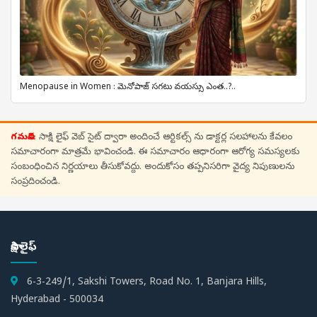
Menopause in Women : మెనోపాజ్ సగటు వయస్సు ఎంత..?..
గమనిక:
సాక్షి లైఫ్ వెబ్ సైట్ ద్వారా అందించే ఆర్టికల్స్ ను డాక్టర్ల సలహాలను కేవలం
సమాచారంగా మాత్రమే భావించండి. ఈ సమాచారం ఆధారంగా ఆరోగ్య సమస్యలకు
సంబంధించిన నిర్ణయాలు తీసుకోవద్దు. అందుకోసం తప్పనిసరిగా వైద్య నిపుణులను
సంప్రదించండి.
సాక్షి లైఫ్
6-3-249/1, Sakshi Towers, Road No. 1, Banjara Hills,
Hyderabad - 500034