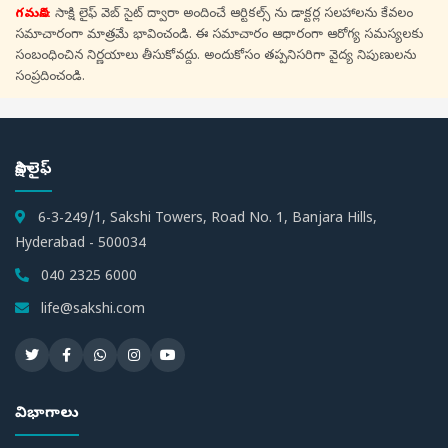
గమనిక:
సాక్షి లైఫ్ వెబ్ సైట్ ద్వారా అందించే ఆర్టికల్స్ ను డాక్టర్ల సలహాలను కేవలం
సమాచారంగా మాత్రమే భావించండి. ఈ సమాచారం ఆధారంగా ఆరోగ్య సమస్యలకు
సంబంధించిన నిర్ణయాలు తీసుకోవద్దు. అందుకోసం తప్పనిసరిగా వైద్య నిపుణులను
సంప్రదించండి.
సాక్షి లైఫ్
6-3-249/1, Sakshi Towers, Road No. 1, Banjara Hills,
Hyderabad - 500034
040 2325 6000
life@sakshi.com
విభాగాలు