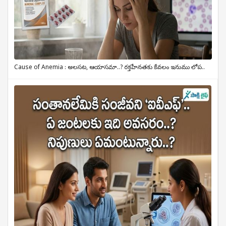
Cause of Anemia : అలసట, ఆయాసమా..? రక్తహీనతకు కేవలం ఇనుము లోప..