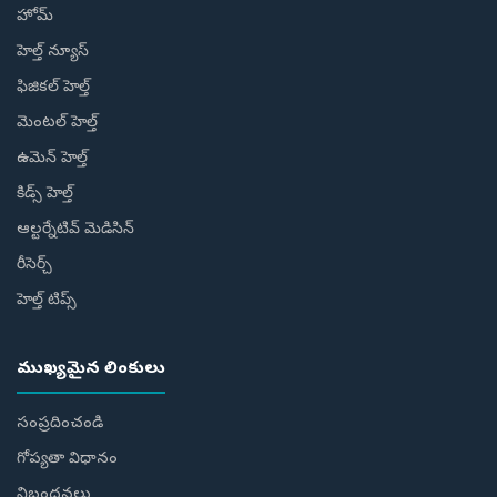
హోమ్
హెల్త్ న్యూస్
ఫిజికల్ హెల్త్
మెంటల్ హెల్త్
ఉమెన్ హెల్త్
కిడ్స్ హెల్త్
ఆల్టర్నేటివ్ మెడిసిన్
రీసెర్చ్
హెల్త్‌ టిప్స్‌
ముఖ్యమైన లింకులు
సంప్రదించండి
గోప్యతా విధానం
నిబంధనలు