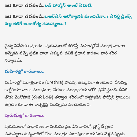
ఇది కూడా చదవండి..
లవ్ హార్మోన్ అంటే ఏమిటి..
ఇది కూడా చదవండి..
ఓఆర్ఎస్ ఆరోగ్యానికి మంచిదేనా..? ఎనర్జీ డ్రింక్స్
వల్ల కలిగే అనారోగ్య సమస్యలు..?
వైద్య నివేదికల ప్రకారం.. పురుషులతో పోలిస్తే మహిళల్లోనే మూత్ర నాళాల
ఇన్ఫెక్షన్ వచ్చే ప్రమాదం చాలా ఎక్కువ. దీనికి ప్రధాన కారణం వారి శరీర
నిర్మాణమే.
మహిళల్లో కారణాలు..
మహిళల్లో మూత్రనాళం (Urethra) పొడవు తక్కువగా ఉంటుంది. దీనివల్ల
బాక్టీరియా చాలా సులభంగా, వేగంగా మూత్రాశయంలోకి ప్రవేశిస్తుంది. దీనికి
తోడు మెనోపాజ్ (రుతువిరతి) తర్వాత శరీరంలో ఈస్ట్రోజెన్ హార్మోన్ స్థాయిలు
తగ్గడం కూడా ఈ ఇన్ఫెక్షన్ల ముప్పును పెంచుతుంది.
పురుషుల్లో కారణాలు..
పురుషులలో సాధారణంగా వయసు పైబడిన వారిలో, ప్రోస్టేట్ గ్రంథి
సమస్యలు ఉన్నవారిలో లేదా మూత్రం సజావుగా బయటకు వెళ్లనప్పుడు