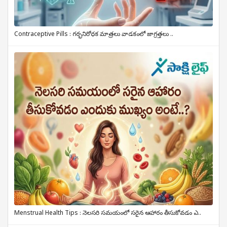
Contraceptive Pills : గర్భనిరోధక మాత్రలు వాడకంలో జాగ్రత్తలు ..
Menstrual Health Tips : నెలసరి సమయంలో సరైన ఆహారం తీసుకోవడం ఎ..