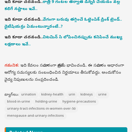
ఇది కూడా చదవండి..
రాత్రి 9 గంటల తర్వాత డిన్నర్ చేయడం వల్ల
కలిగే నష్టాలు ఇవే..
ఇది కూడా చదవండి..
వేగంగా బరువు తగ్గించే ఓట్జెంపిక్ డ్రింక్ ట్రెండ్..
డైటీషియన్లు ఏమంటున్నారంటే..?
ఇది కూడా చదవండి..
విటమిన్ సి లోపించినప్పుడు కనిపించే ముఖ్య
లక్షణాలు ఇవే..
గమనిక:
ఇది కేవలం సమాచారంగా మాత్రమే భావించండి.. ఈ సమాచారం ఆధారంగా
ఆరోగ్య సమస్యలకు సంబంధించిన నిర్ణయాలు తీసుకోవద్దు. అందుకోసం
వైద్య నిపుణులను సంప్రదించండి.
ట్యాగ్‌లు:
urination
kidney-health
urin
kidneys
urine
blood-in-urine
holding-urine
hygiene-precautions
urinary-tract-infections-in-women-over-50
menopause-and-urinary-infections