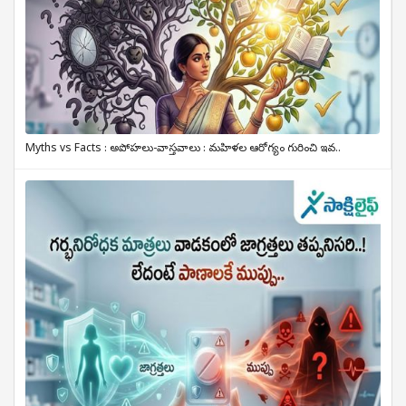
Myths vs Facts : అపోహలు-వాస్తవాలు : మహిళల ఆరోగ్యం గురించి ఇవ..