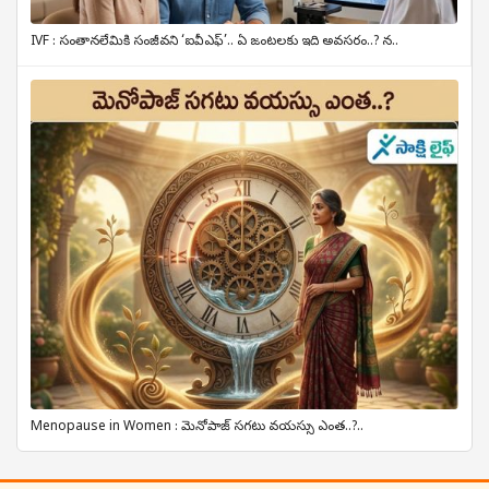
IVF : సంతానలేమికి సంజీవని ‘ఐవీఎఫ్’.. ఏ జంటలకు ఇది అవసరం..? న..
Menopause in Women : మెనోపాజ్ సగటు వయస్సు ఎంత..?..