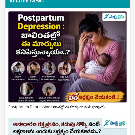
Related News
Postpartum Depression : బాలింతల్లో ఈ మార్పులు కనిపిస్తున్నాయ..