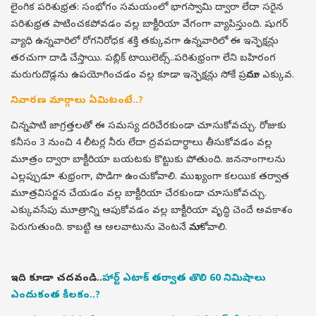
లైంగిక పరిశుభ్రత: సంభోగం సమయంలో భాగస్వామి ద్వారా లేదా సరైన
పరిశుభ్రత పాటించకపోవడం వల్ల బాక్టీరియా వేగంగా వ్యాపిస్తుంది. షుగర్
వ్యాధి ఉన్నవారిలో రోగనిరోధక శక్తి తక్కువగా ఉన్నవారిలో ఈ ఇన్ఫెక్షన్లు
తరచుగా దాడి చేస్తాయి. పబ్లిక్ టాయిలెట్స్..పరిశుభ్రంగా లేని బహిరంగ
మరుగుదొడ్లను ఉపయోగించడం వల్ల కూడా ఇన్ఫెక్షన్లు సోకే ప్రమాదం ఎక్కువ.
నివారణ మార్గాలు ఏమిటంటే..?
చిన్నపాటి జాగ్రత్తలతో ఈ సమస్య దరిచేరకుండా చూసుకోవచ్చు. రోజుకు
కనీసం 3 నుంచి 4 లీటర్ల నీరు లేదా ద్రవపదార్థాలు తీసుకోవడం వల్ల
మూత్రం ద్వారా బాక్టీరియా బయటకు కొట్టుకు పోతుంది. జననాంగాలను
ఎల్లప్పుడూ శుభ్రంగా, పొడిగా ఉంచుకోవాలి. ముఖ్యంగా కలయిక తర్వాత
మూత్రవిసర్జన చేయడం వల్ల బాక్టీరియా చేరకుండా చూసుకోవచ్చు.
ఎక్కువసేపు మూత్రాన్ని ఆపుకోవడం వల్ల బాక్టీరియా వృద్ధి చెందే అవకాశం
పెరుగుతుంది. కాబట్టి ఆ అలవాటును వెంటనే మానుకోవాలి.
ఇది కూడా చదవండి..
హార్ట్ ఎటాక్ తర్వాత తొలి 60 నిమిషాలు
ఎందుకంత కీలకం..?