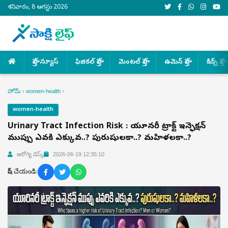
శనివారం, 8 ఆగస్టు 2026
హెల్త్ న్యూస్
ఫిజికల్ హెల్త్
మెంటల్ హెల్త్
ఉమెన్ హెల్త్
కిడ్స్ హెల్త్
హోమ్
›
women-health
›
women-health
Urinary Tract Infection Risk : యూరినరీ ట్రాక్ట్ ఇన్ఫెక్షన్
ముప్పు ఎవరికి ఎక్కువ..? పురుషులకా..? మహిళలకా..?
ఆరోగ్య డెస్క్
2026-06-19 12:35:10
షేర్ చేయండి: