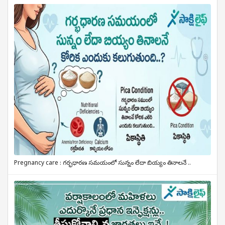
Pregnancy care : గర్భధారణ సమయంలో సున్నం లేదా బియ్యం తినాలనే ..