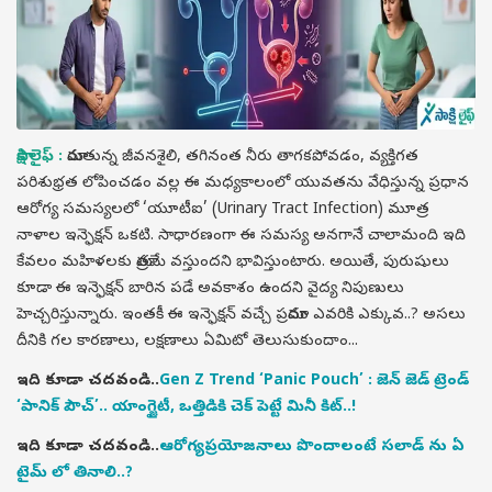
సాక్షి లైఫ్ :
మారుతున్న జీవనశైలి, తగినంత నీరు తాగకపోవడం, వ్యక్తిగత
పరిశుభ్రత లోపించడం వల్ల ఈ మధ్యకాలంలో యువతను వేధిస్తున్న ప్రధాన
ఆరోగ్య సమస్యలలో ‘యూటీఐ’ (Urinary Tract Infection) మూత్ర
నాళాల ఇన్ఫెక్షన్ ఒకటి. సాధారణంగా ఈ సమస్య అనగానే చాలామంది ఇది
కేవలం మహిళలకు మాత్రమే వస్తుందని భావిస్తుంటారు. అయితే, పురుషులు
కూడా ఈ ఇన్ఫెక్షన్ బారిన పడే అవకాశం ఉందని వైద్య నిపుణులు
హెచ్చరిస్తున్నారు. ఇంతకీ ఈ ఇన్ఫెక్షన్ వచ్చే ప్రమాదం ఎవరికి ఎక్కువ..? అసలు
దీనికి గల కారణాలు, లక్షణాలు ఏమిటో తెలుసుకుందాం...
ఇది కూడా చదవండి..
Gen Z Trend ‘Panic Pouch’ : జెన్ జెడ్ ట్రెండ్
‘పానిక్ పౌచ్’.. యాంగ్జైటీ, ఒత్తిడికి చెక్ పెట్టే మినీ కిట్..!
ఇది కూడా చదవండి..
ఆరోగ్యప్రయోజనాలు పొందాలంటే సలాడ్ ను ఏ
టైమ్ లో తినాలి..?