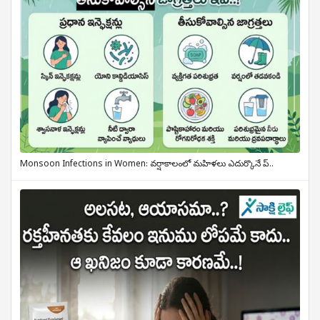
Monsoon Infections in Women: వర్షాకాలంలో మహిళలు ఎదుర్కొనే ప్..