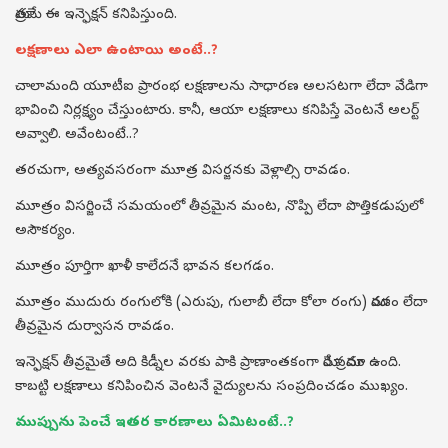
మాత్రమే ఈ ఇన్ఫెక్షన్ కనిపిస్తుంది.
లక్షణాలు ఎలా ఉంటాయి అంటే..?
చాలామంది యూటీఐ ప్రారంభ లక్షణాలను సాధారణ అలసటగా లేదా వేడిగా
భావించి నిర్లక్ష్యం చేస్తుంటారు. కానీ, ఆయా లక్షణాలు కనిపిస్తే వెంటనే అలర్ట్
అవ్వాలి. అవేంటంటే..?
తరచుగా, అత్యవసరంగా మూత్ర విసర్జనకు వెళ్లాల్సి రావడం.
మూత్రం విసర్జించే సమయంలో తీవ్రమైన మంట, నొప్పి లేదా పొత్తికడుపులో
అసౌకర్యం.
మూత్రం పూర్తిగా ఖాళీ కాలేదనే భావన కలగడం.
మూత్రం ముదురు రంగులోకి (ఎరుపు, గులాబీ లేదా కోలా రంగు) మారడం లేదా
తీవ్రమైన దుర్వాసన రావడం.
ఇన్ఫెక్షన్ తీవ్రమైతే అది కిడ్నీల వరకు పాకి ప్రాణాంతకంగా మారే ప్రమాదం ఉంది.
కాబట్టి లక్షణాలు కనిపించిన వెంటనే వైద్యులను సంప్రదించడం ముఖ్యం.
ముప్పును పెంచే ఇతర కారణాలు ఏమిటంటే..?