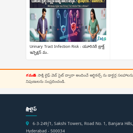
Urinary Tract Infection Risk : యూరినరీ ట్రాక్ట్
ఇన్ఫెక్షన్ మ..
గమనిక:
సాక్షి లైఫ్ వెబ్ సైట్ ద్వారా అందించే ఆర్టికల్స్ ను డాక్ట
నిపుణులను సంప్రదించండి.
సాక్షి లైఫ్
6-3-249/1, Sakshi Towers, Road No. 1, Banjara Hills
Hyderabad - 500034