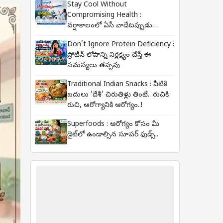
Stay Cool Without
Compromising Health :
వర్షాకాలంలో ఏసీ వాడేటప్పుడు
పాటించాల్సిన జాగ్రత్తలు..
Don’t Ignore Protein Deficiency :
ప్రోటీన్ లోపాన్ని నిర్లక్ష్యం చేస్తే ఈ
సమస్యలు తప్పవు..
Traditional Indian Snacks : వీటికి
బదులు ‘దేశీ’ చిరుతిళ్లు తింటే.. రుచికి
రుచి, ఆరోగ్యానికి ఆరోగ్యం..!
Superfoods : ఆరోగ్యం కోసం మీ
డైట్‌లో ఉండాల్సిన సూపర్ ఫుడ్స్..