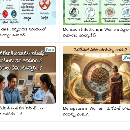
 care : గర్భధారణ సమయంలో
Monsoon Infections in Women: వర్షాక
 బియ్యం తినాలనే ..
మహిళలు ఎదుర్కొనే ప్..
లేమికి సంజీవని ‘ఐవీఎఫ్’.. ఏ
Menopause in Women : మెనోపాజ్ సగట
 అవసరం..? న..
వయస్సు ఎంత..?..