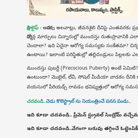
సాక్షి లైఫ్ :
ఆహారపు అలవాట్లు, జీవనశైలి దీనిపై ఎంతవరకు 
హార్మోన్ల మార్పులు చిన్నారుల్లో ముందస్తు రుతుస్రావానికి 
చెందాలా? ఇది ఏదైనా ఆరోగ్య సమస్యకు సంకేతమా? చిన్
ఉంటాయి? ఇలాంటి పరిస్థితుల్లో తల్లిదండ్రులు పిల్లలకు
ముందస్తు పుబర్టీ (Precocious Puberty) అంటే ఏమిటి? 
ఉంటుందా? మొబైల్, టీవీ, సోషల్ మీడియా వాడకం దీనికి కారణ
వయసులో పీరియడ్స్ రావడం భవిష్యత్తులో ఆరోగ్య సమస్య
చదవండి..
చెడు కొలెస్ట్రాల్ ను నియంత్రించే పనస పండు..
ఇది కూడా చదవండి..
ప్రీమెన్‌ స్ట్రువల్ సిండ్రోమ్ 
ఇది కూడా చదవండి..
వేగంగా బరువు తగ్గించే ఓట్జెంపిక