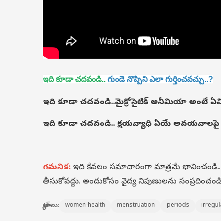
ఇది కూడా చదవండి..
గుండె నొప్పిని ఎలా గుర్తించవచ్చు..?
ఇది కూడా చదవండి..
మైక్రోసైటిక్ అనీమియా అంటే ఏమ
ఇది కూడా చదవండి..
క్షయవ్యాధి ఏయే అవయవాలపై 
గమనిక:
ఇది కేవలం సమాచారంగా మాత్రమే భావించండి
తీసుకోవద్దు. అందుకోసం వైద్య నిపుణులను సంప్రదించండి
ట్యాగ్‌లు:
women-health
menstruation
periods
irregu