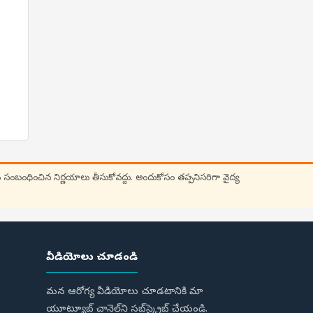
 సంబంధించిన నిర్ణయాలు తీసుకోవద్దు. అందుకోసం తప్పనిసరిగా వైద్య
వీడియోలు చూడండి
మన ఆరోగ్య వీడియోలు చూడటానికి మా
యూట్యూబ్ చానెల్‌ని సబ్‌స్క్రైబ్ చేయండి.