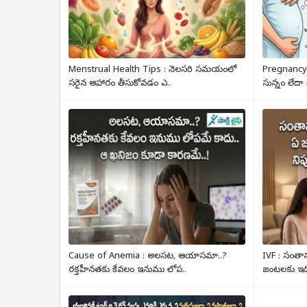
Menstrual Health Tips : నెలసరి సమయంలో
Pregnancy
సరైన ఆహారం తీసుకోవడం ఎ..
సున్నం లేదా
Cause of Anemia : అలసట, ఆయాసమా..?
IVF : సంతాన
రక్తహీనతకు కేవలం ఇనుము లోప..
జంటలకు ఇది