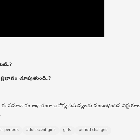
ిటి..?
ప్రభావం చూపుతుంది..?
.. ఈ సమాచారం ఆధారంగా ఆరోగ్య సమస్యలకు సంబంధించిన నిర్ణయాల
.
lar-periods
adolescent-girls
girls
period-changes