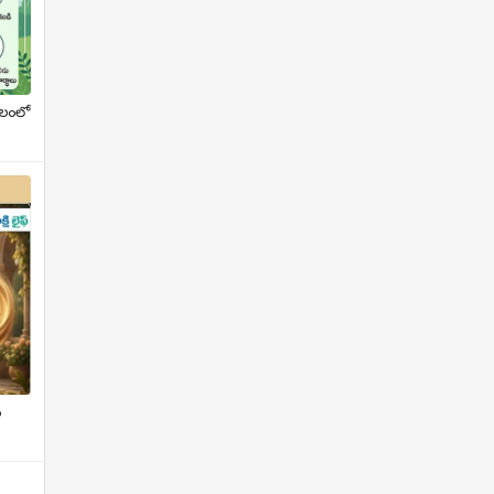
ాలంలో
ు