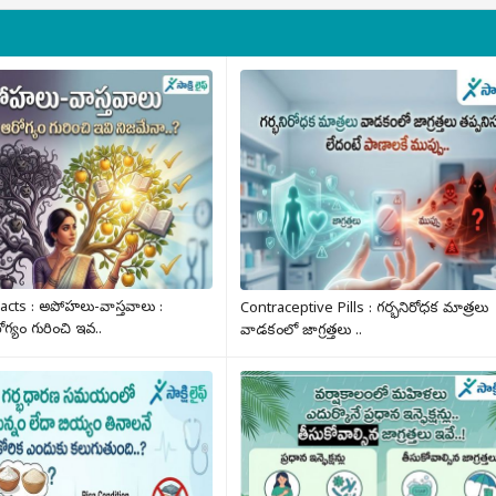
acts : అపోహలు-వాస్తవాలు :
Contraceptive Pills : గర్భనిరోధక మాత్రలు
్యం గురించి ఇవ..
వాడకంలో జాగ్రత్తలు ..