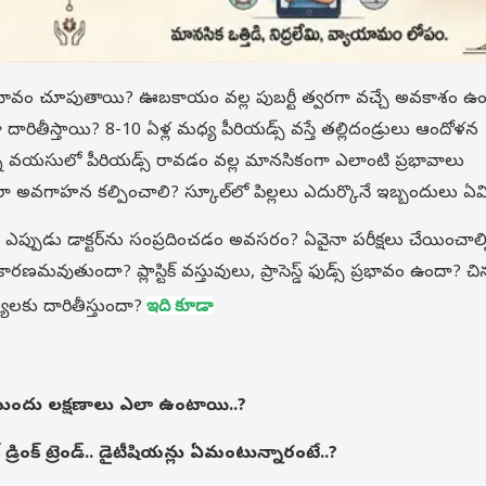
ప్రభావం చూపుతాయి? ఊబకాయం వల్ల పుబర్టీ త్వరగా వచ్చే అవకాశం ఉ
ఎలా దారితీస్తాయి? 8-10 ఏళ్ల మధ్య పీరియడ్స్ వస్తే తల్లిదండ్రులు ఆందోళన
న వయసులో పీరియడ్స్ రావడం వల్ల మానసికంగా ఎలాంటి ప్రభావాలు
 ఎలా అవగాహన కల్పించాలి? స్కూల్‌లో పిల్లలు ఎదుర్కొనే ఇబ్బందులు ఏమ
ఎప్పుడు డాక్టర్‌ను సంప్రదించడం అవసరం? ఏవైనా పరీక్షలు చేయించాల్
మవుతుందా? ప్లాస్టిక్ వస్తువులు, ప్రాసెస్డ్ ఫుడ్స్ ప్రభావం ఉందా? చిన
లకు దారితీస్తుందా?
ఇది కూడా
వచ్చేముందు లక్షణాలు ఎలా ఉంటాయి..?
్ డ్రింక్ ట్రెండ్.. డైటీషియన్లు ఏమంటున్నారంటే..?