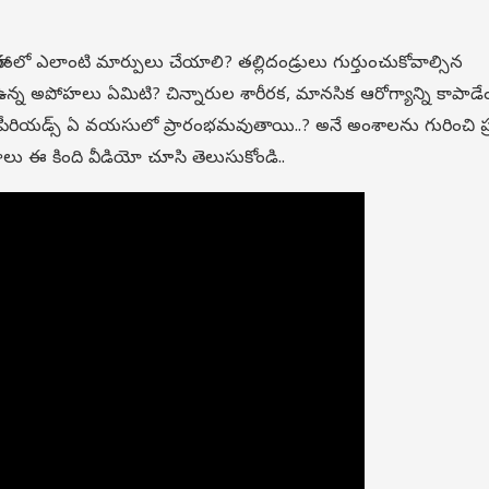
రంలో ఎలాంటి మార్పులు చేయాలి? తల్లిదండ్రులు గుర్తుంచుకోవాల్సిన
ఉన్న అపోహలు ఏమిటి? చిన్నారుల శారీరక, మానసిక ఆరోగ్యాన్ని కాపాడ
ీరియడ్స్ ఏ వయసులో ప్రారంభమవుతాయి..? అనే అంశాలను గురించి 
శేషాలు ఈ కింది వీడియో చూసి తెలుసుకోండి..