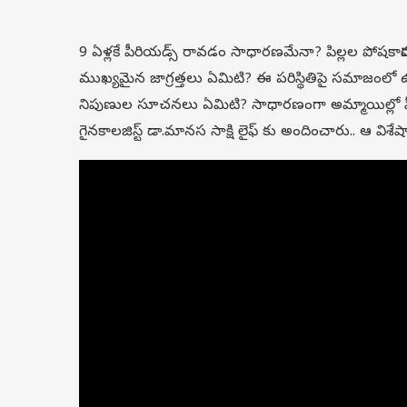
9 ఏళ్లకే పీరియడ్స్ రావడం సాధారణమేనా? పిల్లల పోషకాహా
ముఖ్యమైన జాగ్రత్తలు ఏమిటి? ఈ పరిస్థితిపై సమాజంలో 
నిపుణుల సూచనలు ఏమిటి? సాధారణంగా అమ్మాయిల్లో ప
గైనకాలజిస్ట్ డా.మానస సాక్షి లైఫ్ కు అందించారు.. ఆ వి