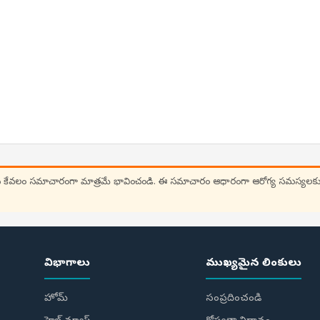
ర్ల సలహాలను కేవలం సమాచారంగా మాత్రమే భావించండి. ఈ సమాచారం ఆధారంగా ఆరోగ్య సమస్యలకు
విభాగాలు
ముఖ్యమైన లింకులు
,
హోమ్
సంప్రదించండి