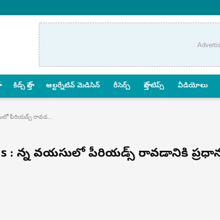
Adverti
కిడ్స్ హెల్త్
ఆల్టర్నేటివ్ మెడిసిన్
రీసెర్చ్
హెల్త్‌ టిప్స్‌
వీడియోలు
లో పీరియడ్స్ రావడ...
: చిన్న వయసులో పీరియడ్స్ రావడానికి ప్రధా