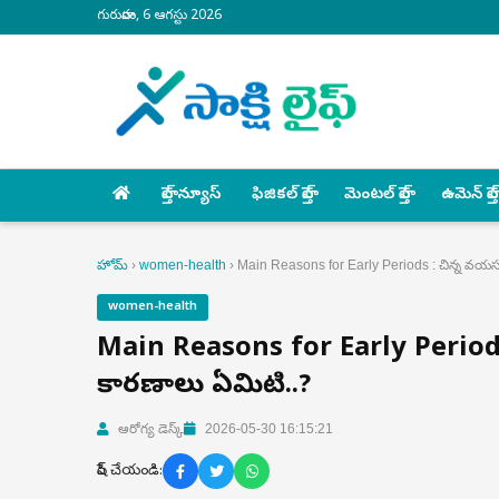
గురువారం, 6 ఆగస్టు 2026
హెల్త్ న్యూస్
ఫిజికల్ హెల్త్
మెంటల్ హెల్త్
ఉమెన్ హెల్త్
హోమ్
›
women-health
›
Main Reasons for Early Periods : చిన్న వయసు
women-health
Main Reasons for Early Periods 
కారణాలు ఏమిటి..?
ఆరోగ్య డెస్క్
2026-05-30 16:15:21
షేర్ చేయండి: