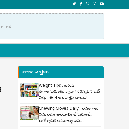
sement
తాజా వార్తలు
Weight Tips : బరువు
న
తగ్గాలనుకుంటున్నారా? కఠినమైన డైట్
వద్దు.. ఈ 4 అలవాట్లు చాలు..!
Chewing Cloves Daily : లవంగాలు
నమలడం అలవాటు చేసుకుంటే..
ఆరోగ్యానికి అమూల్యమైన
ప్రయోజనాలు