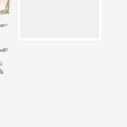
ందా?
ిటి?
సి
్న