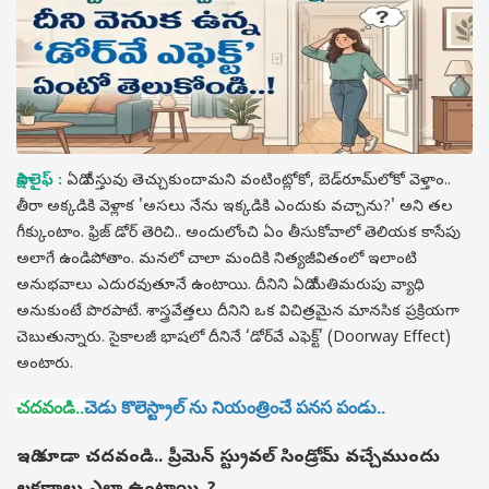
సాక్షి లైఫ్ :
ఏదో వస్తువు తెచ్చుకుందామని వంటింట్లోకో, బెడ్‌రూమ్‌లోకో వెళ్తాం..
తీరా అక్కడికి వెళ్లాక 'అసలు నేను ఇక్కడికి ఎందుకు వచ్చాను?' అని తల
గీక్కుంటాం. ఫ్రిజ్ డోర్ తెరిచి.. అందులోంచి ఏం తీసుకోవాలో తెలియక కాసేపు
అలాగే ఉండిపోతాం. మనలో చాలా మందికి నిత్యజీవితంలో ఇలాంటి
అనుభవాలు ఎదురవుతూనే ఉంటాయి. దీనిని ఏదో మతిమరుపు వ్యాధి
అనుకుంటే పొరపాటే. శాస్త్రవేత్తలు దీనిని ఒక విచిత్రమైన మానసిక ప్రక్రియగా
చెబుతున్నారు. సైకాలజీ భాషలో దీనినే ‘డోర్‌వే ఎఫెక్ట్’ (Doorway Effect)
అంటారు.
చదవండి..
చెడు కొలెస్ట్రాల్ ను నియంత్రించే పనస పండు..
ఇది కూడా చదవండి..
ప్రీమెన్‌ స్ట్రువల్ సిండ్రోమ్ వచ్చేముందు