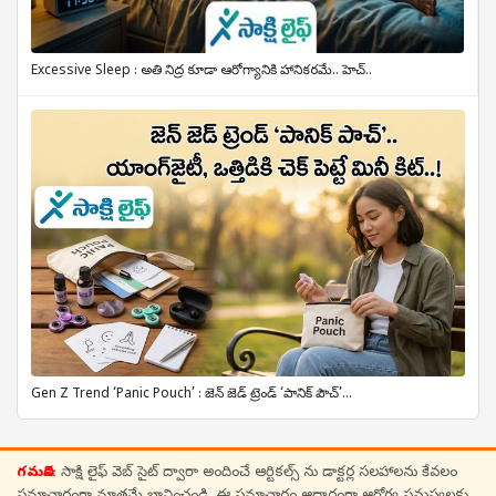
Excessive Sleep : అతి నిద్ర కూడా ఆరోగ్యానికి హానికరమే.. హెచ్..
Gen Z Trend ‘Panic Pouch’ : జెన్ జెడ్ ట్రెండ్ ‘పానిక్ పౌచ్’...
గమనిక:
సాక్షి లైఫ్ వెబ్ సైట్ ద్వారా అందించే ఆర్టికల్స్ ను డాక్టర్ల సలహాలను కేవలం