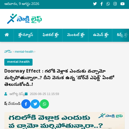
ఆదివారం, 9 ఆగస్టు 2026
హెల్త్ న్యూస్
ఫిజికల్ హెల్త్
మెంటల్ హెల్త్
ఉమెన్ హెల్త్
కిడ్స్ హెల్త్
హోమ్
›
mental-health
›
mental-health
Doorway Effect : గదిలోకి వెళ్లాక ఎందుకు వచ్చామో
మర్చిపోతున్నారా..? దీని వెనుక ఉన్న ‘డోర్‌వే ఎఫెక్ట్’ ఏంటో
తెలుసుకోండి..!
ఆరోగ్య డెస్క్
2026-06-25 11:15:59
షేర్ చేయండి: