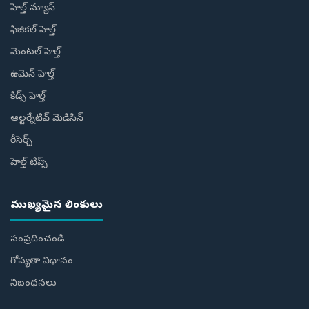
హెల్త్ న్యూస్
ఫిజికల్ హెల్త్
మెంటల్ హెల్త్
ఉమెన్ హెల్త్
కిడ్స్ హెల్త్
ఆల్టర్నేటివ్ మెడిసిన్
రీసెర్చ్
హెల్త్‌ టిప్స్‌
ముఖ్యమైన లింకులు
సంప్రదించండి
గోప్యతా విధానం
నిబంధనలు