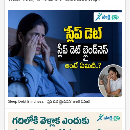
Sleep Debt Blindness : 'స్లీప్ డెట్ బ్లైండ్‌నెస్' అంటే ఏమిటి..