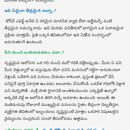
మరింత ఎక్కువగా కనిపిస్తుంది.
ఇది ఏమైనా తీవ్రమైన జబ్బా..?
డోర్‌వే ఎఫెక్ట్ అనేది ఏ రకమైన మానసిక వ్యాధి లేదా అల్జీమర్స్ వంటి
తీవ్రమైన సమస్య కాదు. ఇది మెదడు పనితీరులో భాగమైన ఒక సహజమైన
ప్రక్రియ మాత్రమే. ప్రతి ఒక్కరి జీవితంలోనూ ఇది ఏదో ఒక సందర్భంలో
జరుగుతూనే ఉంటుంది.
దీని నుంచి బయటపడటం ఎలా..?
స్పష్టమైన ఆలోచన: ఒక గది నుంచి మరో గదికి వెళ్లేటప్పుడు.. మీరు ఏ పని
మీద వెళ్తున్నారో ఆ వస్తువును లేదా పనిని మనసులో గట్టిగా అనుకుంటూ
వెళ్లండి. ఒకేసారి పది పనులు చేయడం కాకుండా, ప్రస్తుత క్షణంలో చేసే
పనిపైనే పూర్తి ఏకాగ్రత ఉంచడం అలవాటు చేసుకోండి. ఒకవేళ గదిలోకి వెళ్లాక
పని మర్చిపోతే.. మళ్లీ పాత స్థానానికి అంతకుముందు ఎక్కడైతే ఉన్నారో
అక్కడికి వెళ్తే ఆ ఆలోచన తిరిగి వచ్చే అవకాశం ఉంటుంది. అయితే, ఈ
మతిమరుపు రోజువారీ ముఖ్యమైన పనులను సైతం తీవ్రంగా దెబ్బతీస్తూ,
వ్యక్తిగత జీవితంలో ఇబ్బందులు సృష్టిస్తుంటే మాత్రం ఒకసారి నిపుణులైన
వైద్యులను సంప్రదించి సలహా తీసుకోవడం ఉత్తమం.