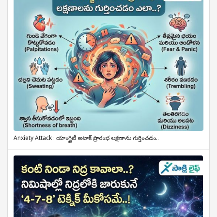
Anxiety Attack : యాంగ్జైటీ అటాక్ ప్రారంభ లక్షణాను గుర్తించడం..