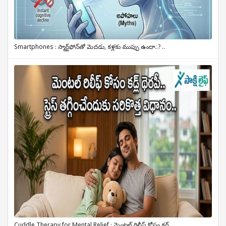
Smartphones : స్మార్ట్‌ఫోన్‌తో మెదడు, కళ్లకు ముప్పు ఉందా..? ..
Cuddle Therapy for Mental Relief : మెంటల్ రిలీఫ్ కోసం కడ్ల్ ..