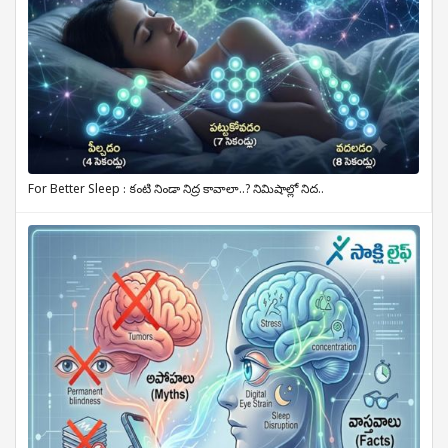
For Better Sleep : కంటి నిండా నిద్ర కావాలా..? నిమిషాల్లో నిద..