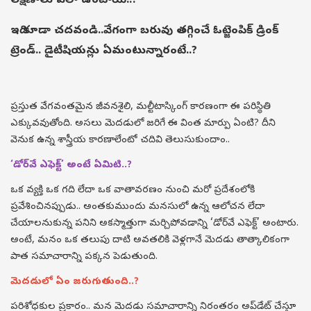
లక్షణాలు ఎలా ఉంటాయి..?
ఇది కూడా చదవండి..
వేగంగా బరువు తగ్గించే ఓట్జెంపిక్ డ్రింక్
ట్రెండ్.. డైటీషియన్లు ఏమంటున్నారంటే..?
ప్రస్తుత వేగవంతమైన జీవనశైలి, మల్టీటాస్కింగ్ కారణంగా ఈ పరిస్థితి
ఎక్కువవుతోంది. అసలు మెదడులో జరిగే ఈ వింత మార్పు ఏంటి? దీని
వెనుక ఉన్న శాస్త్రీయ కారణాలేంటో చదివి తెలుసుకుందాం..
‘డోర్‌వే ఎఫెక్ట్’ అంటే ఏమిటి..?
ఒక వ్యక్తి ఒక గది లేదా ఒక వాతావరణం నుంచి మరో ప్రదేశంలోకి
ప్రవేశించినప్పుడు.. అంతకుముందు మనసులో ఉన్న ఆలోచన లేదా
చేయాలనుకున్న పనిని అకస్మాత్తుగా మర్చిపోవడాన్ని ‘డోర్‌వే ఎఫెక్ట్’ అంటారు.
అంటే, మనం ఒక తలుపు దాటి అవతలికి వెళ్లగానే మెదడు తాత్కాలికంగా
పాత సమాచారాన్ని పక్కన పెడుతుంది.
మెదడులో ఏం జరుగుతుంది..?
పరిశోధకుల ప్రకారం.. మన మెదడు సమాచారాన్ని నిరంతరం అప్‌డేట్ చేస్తూ