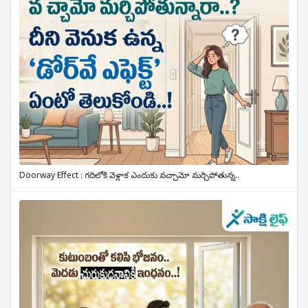
Doorway Effect : గదిలోకి వెళ్లాక ఎందుకు వచ్చామో మర్చిపోతున్న..