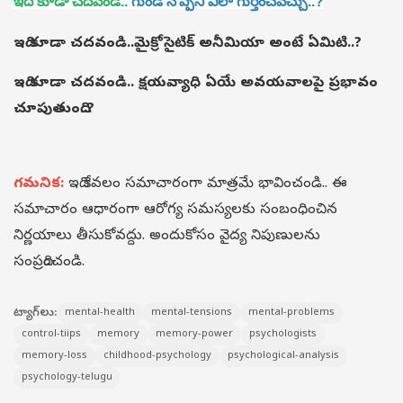
ఇది కూడా చదవండి..
గుండె నొప్పిని ఎలా గుర్తించవచ్చు..?
ఇది కూడా చదవండి..
మైక్రోసైటిక్ అనీమియా అంటే ఏమిటి..?
ఇది కూడా చదవండి..
క్షయవ్యాధి ఏయే అవయవాలపై ప్రభావం
చూపుతుంది..?
గమనిక:
ఇది కేవలం సమాచారంగా మాత్రమే భావించండి.. ఈ
సమాచారం ఆధారంగా ఆరోగ్య సమస్యలకు సంబంధించిన
నిర్ణయాలు తీసుకోవద్దు. అందుకోసం వైద్య నిపుణులను
సంప్రదించండి.
ట్యాగ్‌లు:
mental-health
mental-tensions
mental-problems
control-tiips
memory
memory-power
psychologists
memory-loss
childhood-psychology
psychological-analysis
psychology-telugu