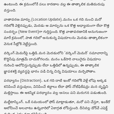
ఉంటుంది. ఈ క్రమంలోనే పలు కారణాల వల్ల ఈ తాత్కాలిక మతిమరుపు
వస్తుంది.
వాతావరణ మార్పు (Location Update)..మనం ఒక గది నుంచి మరో
గదిలోకి వెళ్లినప్పుడు, మెదడు ఆ మార్పును ఒక కొత్త అధ్యాయంగా లేదా కొత్త
సందర్భం (New Event)గా గుర్తిస్తుంది. కొత్త వాతావరణానికి అనుగుణంగా
మారే క్రమంలో, పాత గదిలో అనుకున్న విషయాలను మెదడు తాత్కాలికంగా
వెనుక సీట్లోకి నెట్టేస్తుంది.
వర్కింగ్ మెమరీపై ఒత్తిడి..మన మెదడులోని 'వర్కింగ్ మెమరీ' సమాచారాన్ని
కొద్దిసేపు మాత్రమే దాచుకోగలదు. మనం ఒకేసారి నాలుగైదు విషయాల
గురించి ఆలోచిస్తున్నప్పుడు లేదా ఒత్తిడిలో ఉన్నప్పుడు, ఈ తాత్కాలిక
జ్ఞాపకశక్తి వ్యవస్థపై భారం పడి చిన్న చిన్న విషయాలు మర్చిపోతాం.
పరధ్యానం (Distraction).. ఒక గది దాటి ఇంకో గదిలోకి వెళ్లే లోపు అక్కడ
కనిపించే వస్తువులు, వినిపించే శబ్దాలు లేదా ఫోన్ నోటిఫికేషన్లు మన దృష్టిని
మళ్లిస్తాయి. ఈ ఆకస్మిక పరధ్యానం వల్ల అసలు పని మరుగన పడుతుంది.
మల్టీటాస్కింగ్.. ఒకే సమయంలో ఫోన్ మాట్లాడుతూ, మరో పని చేస్తూ, ఇంకేదో
ఆలోచించే అలవాటు ఉన్నవారిలో ఏకాగ్రత లోపిస్తుంది. దీనివల్ల డోర్‌వే ఎఫెక్ట్