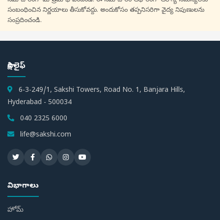
సమాచారంగా మాత్రమే భావించండి. ఈ సమాచారం ఆధారంగా ఆరోగ్య సమస్యలకు
సంబంధించిన నిర్ణయాలు తీసుకోవద్దు. అందుకోసం తప్పనిసరిగా వైద్య నిపుణులను
సంప్రదించండి.
సాక్షి లైఫ్
6-3-249/1, Sakshi Towers, Road No. 1, Banjara Hills,
Hyderabad - 500034
040 2325 6000
life@sakshi.com
విభాగాలు
హోమ్