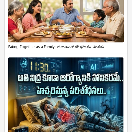
Eating Together as a Family : కుటుంబంతో కలిసి భోజనం.. మెదడు ..