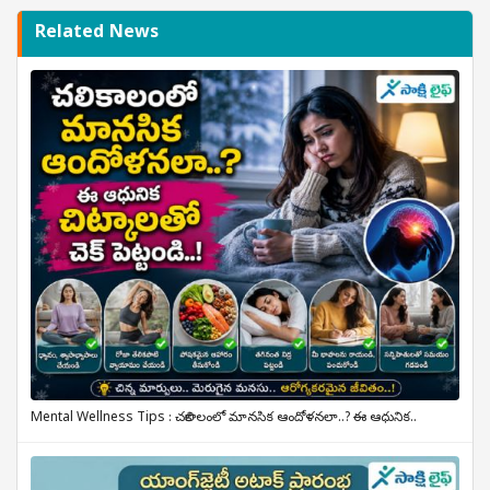
Related News
Mental Wellness Tips : చలికాలంలో మానసిక ఆందోళనలా..? ఈ ఆధునిక..