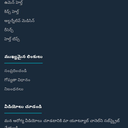
ఉమెన్ హెల్త్
కిడ్స్ హెల్త్
ఆల్టర్నేటివ్ మెడిసిన్
రీసెర్చ్
హెల్త్‌ టిప్స్‌
ముఖ్యమైన లింకులు
సంప్రదించండి
గోప్యతా విధానం
నిబంధనలు
వీడియోలు చూడండి
మన ఆరోగ్య వీడియోలు చూడటానికి మా యూట్యూబ్ చానెల్‌ని సబ్‌స్క్రైబ్