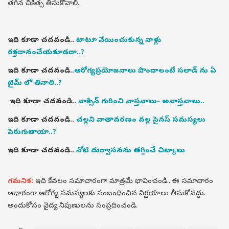
తగిన చికిత్స తీసుకోవాలి.
ఇది కూడా చదవండి..
టాటూ వేయించుకున్న వాళ్లు
రక్తదానంచేయకూడదా..?
ఇది కూడా చదవండి..
ఆరోగ్యప్రయోజనాలు పొందాలంటే సలాడ్ ను ఏ
టైమ్ లో తినాలి..?
ఇది కూడా చదవండి..
వాక్సిన్ గురించి వాస్తవాలు- అవాస్తవాలు..
ఇది కూడా చదవండి..
చల్లని వాతావరణం వల్ల సైనస్ సమస్యలు
పెరుగుతాయా..?
ఇది కూడా చదవండి..
నోటి దుర్వాసనను తగ్గించే చిట్కాలు
గమనిక:
ఇది కేవలం సమాచారంగా మాత్రమే భావించండి.. ఈ సమాచారం
ఆధారంగా ఆరోగ్య సమస్యలకు సంబంధించిన నిర్ణయాలు తీసుకోవద్దు.
అందుకోసం వైద్య నిపుణులను సంప్రదించండి.