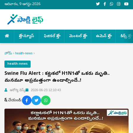
ఆదివారం, 9 ఆగస్టు 2026
హెల్త్ న్యూస్
ఫిజికల్ హెల్త్
మెంటల్ హెల్త్
ఉమెన్ హెల్త్
కిడ్స్ హెల్త్
హోమ్
›
health-news
›
health-news
Swine Flu Alert : కర్ణాటకలో H1N1తో ఒకరు మృతి..
మనమూ అప్రమత్తంగా ఉండాల్సిందే..!
ఆరోగ్య డెస్క్
2026-06-23 12:10:43
షేర్ చేయండి: