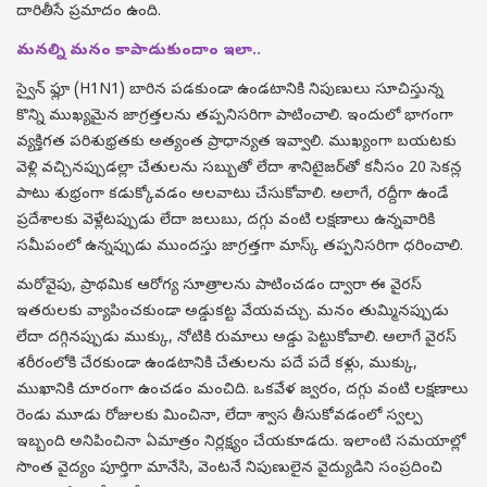
దారితీసే ప్రమాదం ఉంది.
మనల్ని మనం కాపాడుకుందాం ఇలా..
స్వైన్ ఫ్లూ (H1N1) బారిన పడకుండా ఉండటానికి నిపుణులు సూచిస్తున్న
కొన్ని ముఖ్యమైన జాగ్రత్తలను తప్పనిసరిగా పాటించాలి. ఇందులో భాగంగా
వ్యక్తిగత పరిశుభ్రతకు అత్యంత ప్రాధాన్యత ఇవ్వాలి. ముఖ్యంగా బయటకు
వెళ్లి వచ్చినప్పుడల్లా చేతులను సబ్బుతో లేదా శానిటైజర్‌తో కనీసం 20 సెకన్ల
పాటు శుభ్రంగా కడుక్కోవడం అలవాటు చేసుకోవాలి. అలాగే, రద్దీగా ఉండే
ప్రదేశాలకు వెళ్లేటప్పుడు లేదా జలుబు, దగ్గు వంటి లక్షణాలు ఉన్నవారికి
సమీపంలో ఉన్నప్పుడు ముందస్తు జాగ్రత్తగా మాస్క్ తప్పనిసరిగా ధరించాలి.
మరోవైపు, ప్రాథమిక ఆరోగ్య సూత్రాలను పాటించడం ద్వారా ఈ వైరస్
ఇతరులకు వ్యాపించకుండా అడ్డుకట్ట వేయవచ్చు. మనం తుమ్మినప్పుడు
లేదా దగ్గినప్పుడు ముక్కు, నోటికి రుమాలు అడ్డు పెట్టుకోవాలి. అలాగే వైరస్
శరీరంలోకి చేరకుండా ఉండటానికి చేతులను పదే పదే కళ్లు, ముక్కు,
ముఖానికి దూరంగా ఉంచడం మంచిది. ఒకవేళ జ్వరం, దగ్గు వంటి లక్షణాలు
రెండు మూడు రోజులకు మించినా, లేదా శ్వాస తీసుకోవడంలో స్వల్ప
ఇబ్బంది అనిపించినా ఏమాత్రం నిర్లక్ష్యం చేయకూడదు. ఇలాంటి సమయాల్లో
సొంత వైద్యం పూర్తిగా మానేసి, వెంటనే నిపుణులైన వైద్యుడిని సంప్రదించి