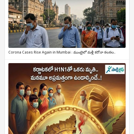
Corona Cases Rise Again in Mumbai : ముంబైలో మళ్లీ కరోనా కలకల..