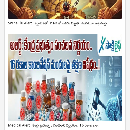
Swine Flu Alert : కర్ణాటకలో H1N1తో ఒకరు మృతి.. మనమూ అప్రమత్త..
Medical Alert : కేంద్ర ప్రభుత్వం సంచలన నిర్ణయం.. 16 రకాల కాం..