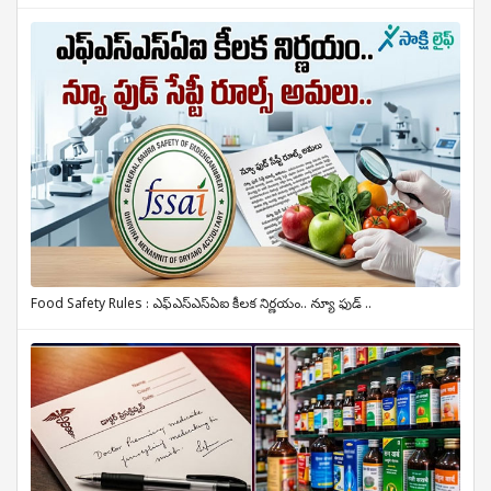
Food Safety Rules : ఎఫ్‌ఎస్‌ఎస్‌ఏఐ కీలక నిర్ణయం.. న్యూ ఫుడ్ ..