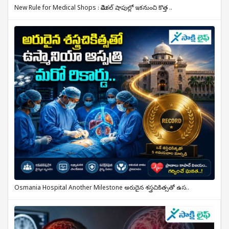
New Rule for Medical Shops : మెడికల్ షాపుల్లో ఇకనుంచి కొత్త ..
Osmania Hospital Another Milestone అరుదైన శస్త్రచికిత్సతో ఉస..