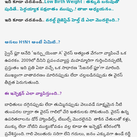
ఇది కూడా చదవండి..
Low Birth Weight : తక్కువ బరువుతో
పుడితే.. పెద్దయ్యాక పక్షవాతం ముప్పు..! తాజా అధ్యయనం..
ఇది కూడా చదవండి..
వరల్డ్ డైజెస్టివ్ హెల్త్ డే ఎలా మొదలైంది..?
అసలు H1N1 అంటే ఏమిటి..?
స్వైన్ ఫ్లూ అనేది ‘ఇన్ఫ్లుయెంజా A’ వైరస్ అత్యంత వేగంగా వ్యాపించే ఒక
ఉపరకం. 2009లో దీనిని ప్రపంచవ్యాప్త మహమ్మారిగా గుర్తించినప్పటికీ,
ప్రస్తుతం ఇది ప్రతి ఏటా వచ్చే ఒక సాధారణ ‘సీజనల్ ఫ్లూ’గా మారింది.
ముఖ్యంగా వాతావరణం మారినప్పుడు లేదా చల్లబడినప్పుడు ఈ వైరస్
తీవ్రత పెరుగుతుంది.
ఈ ఇన్ఫెక్షన్ ఎలా వ్యాపిస్తుంది..?
బాధితులు దగ్గినప్పుడు లేదా తుమ్మినప్పుడు వెలువడే సూక్ష్మమైన నీటి
తుంపరల ద్వారా ఈ వైరస్ గాలిలో చేరి ఇతరులకు సోకుతుంది. వైరస్ ఉన్న
ఉపరితలాలను డోర్ హ్యాండిల్స్, టేబుల్స్ మొదలైనవి తాకిన చేతులతో కళ్లు,
ముక్కు లేదా నోటిని ముట్టుకోవడం వల్ల కూడా ఈ ఇన్ఫెక్షన్ శరీరంలోకి
ప్రవేశిస్తుంది. గాలి వెలుతురు సరిగా లేని గదులు, జనం ఎక్కువగా ఉండే రద్దీ