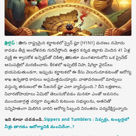
సాక్షి లైఫ్ :
పొరుగు రాష్ట్రమైన కర్ణాటకలో స్వైన్ ఫ్లూ (H1N1) మరణం నమోదు
కావడం తీవ్ర ఆందోళనకు గురిచేస్తోంది. ఉత్తర కన్నడ జిల్లాకు చెందిన 41 ఏళ్ల
వ్యక్తి ఈ శ్వాసకోశ ఇన్ఫెక్షన్‌తో చికిత్స పొందుతూ మంగళూరులోని ఒక ప్రైవేట్
ఆసుపత్రిలో మరణించారు. కేరళలో ఇప్పటికే నిపా, షిగెల్లా వైరస్‌లు
భయపెడుతుండగా, ఇప్పుడు కర్ణాటకలో ఈ కేసు వెలుగుచూడటంతో ఆరోగ్య
శాఖ ఉన్నతాధి కారులు అప్రమత్తమయ్యారు. వాతావరణంలో మార్పులు
వస్తున్న తరుణంలో ఈ సీజనల్ ఫ్లూ ఎలా వ్యాపిస్తుంది..? దీని లక్షణాలు,
నివారణోపాయాలు ఏమిటో తెలుసుకోవడం మనకూ ఎంతో అవసరం.
ముందుజాగ్రత్త చర్యగా మృతుని కుటుంబ సభ్యులను, అతనితో
సన్నిహితంగా మెలిగిన వారిని ఆరోగ్య సిబ్బంది నిరంతరం పర్యవేక్షిస్తున్నారు.
ఇది కూడా చదవండి..
Sippers and Tumblers : సిప్పర్లు, టంబ్లర్లలో
నీళ్లు తాగడం ఆరోగ్యానికి మంచిదేనా..?