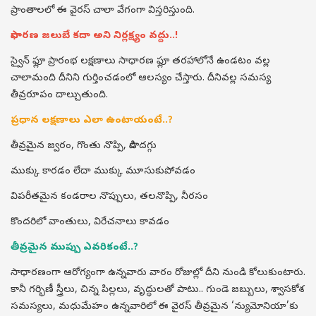
ప్రాంతాలలో ఈ వైరస్ చాలా వేగంగా విస్తరిస్తుంది.
సాధారణ జలుబే కదా అని నిర్లక్ష్యం వద్దు..!
స్వైన్ ఫ్లూ ప్రారంభ లక్షణాలు సాధారణ ఫ్లూ తరహాలోనే ఉండటం వల్ల
చాలామంది దీనిని గుర్తించడంలో ఆలస్యం చేస్తారు. దీనివల్ల సమస్య
తీవ్రరూపం దాల్చుతుంది.
ప్రధాన లక్షణాలు ఎలా ఉంటాయంటే..?
తీవ్రమైన జ్వరం, గొంతు నొప్పి, పొడి దగ్గు
ముక్కు కారడం లేదా ముక్కు మూసుకుపోవడం
విపరీతమైన కండరాల నొప్పులు, తలనొప్పి, నీరసం
కొందరిలో వాంతులు, విరేచనాలు కావడం
తీవ్రమైన ముప్పు ఎవరికంటే..?
సాధారణంగా ఆరోగ్యంగా ఉన్నవారు వారం రోజుల్లో దీని నుండి కోలుకుంటారు.
కానీ గర్భిణీ స్త్రీలు, చిన్న పిల్లలు, వృద్ధులతో పాటు.. గుండె జబ్బులు, శ్వాసకోశ
సమస్యలు, మధుమేహం ఉన్నవారిలో ఈ వైరస్ తీవ్రమైన ‘న్యుమోనియా’కు