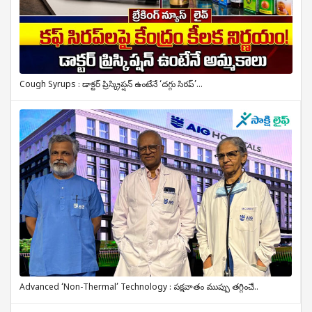
Cough Syrups : డాక్టర్ ప్రిస్క్రిప్షన్ ఉంటేనే ‘దగ్గు సిరప్’...
Advanced ‘Non-Thermal’ Technology : పక్షవాతం ముప్పు తగ్గించే..