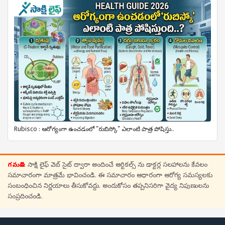
Rubisco : ఆరోగ్యంగా ఉంచడంలో "రుబిస్కో" ఎలాంటి పాత్ర పోషిస్తు..
గమనిక:
సాక్షి లైఫ్ వెబ్ సైట్ ద్వారా అందించే ఆర్టికల్స్ ను డాక్టర్ల సలహాలను కేవలం
సమాచారంగా మాత్రమే భావించండి. ఈ సమాచారం ఆధారంగా ఆరోగ్య సమస్యలకు
సంబంధించిన నిర్ణయాలు తీసుకోవద్దు. అందుకోసం తప్పనిసరిగా వైద్య నిపుణులను
సంప్రదించండి.