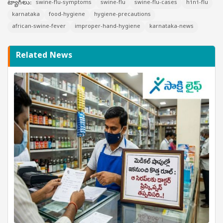
ట్యాగ్‌లు:
swine-flu-symptoms
swine-flu
swine-flu-cases
h1n1-flu
karnataka
food-hygiene
hygiene-precautions
african-swine-fever
improper-hand-hygiene
karnataka-news
Related News