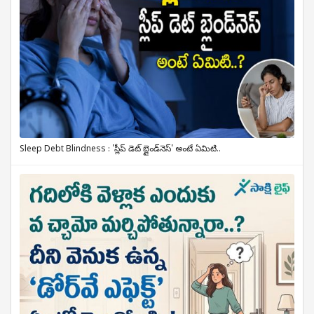
Sleep Debt Blindness : 'స్లీప్ డెట్ బ్లైండ్‌నెస్' అంటే ఏమిటి..