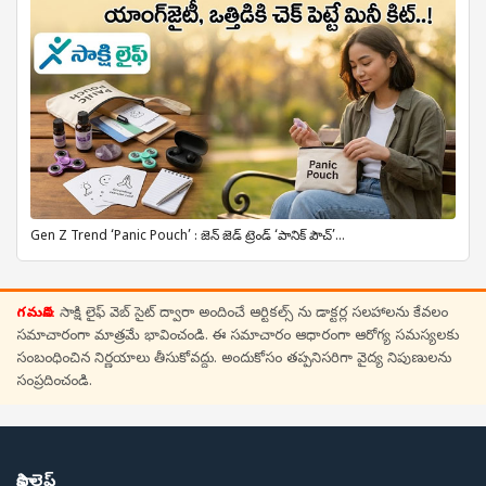
Gen Z Trend ‘Panic Pouch’ : జెన్ జెడ్ ట్రెండ్ ‘పానిక్ పౌచ్’...
గమనిక:
సాక్షి లైఫ్ వెబ్ సైట్ ద్వారా అందించే ఆర్టికల్స్ ను డాక్టర్ల సలహాలను కేవలం
సమాచారంగా మాత్రమే భావించండి. ఈ సమాచారం ఆధారంగా ఆరోగ్య సమస్యలకు
సంబంధించిన నిర్ణయాలు తీసుకోవద్దు. అందుకోసం తప్పనిసరిగా వైద్య నిపుణులను
సంప్రదించండి.
సాక్షి లైఫ్