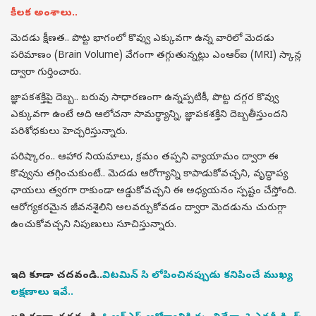
కీలక అంశాలు..
మెదడు క్షీణత.. పొట్ట భాగంలో కొవ్వు ఎక్కువగా ఉన్న వారిలో మెదడు
పరిమాణం (Brain Volume) వేగంగా తగ్గుతున్నట్లు ఎంఆర్ఐ (MRI) స్కాన్ల
ద్వారా గుర్తించారు.
జ్ఞాపకశక్తిపై దెబ్బ.. బరువు సాధారణంగా ఉన్నప్పటికీ, పొట్ట దగ్గర కొవ్వు
ఎక్కువగా ఉంటే అది ఆలోచనా సామర్థ్యాన్ని, జ్ఞాపకశక్తిని దెబ్బతీస్తుందని
పరిశోధకులు హెచ్చరిస్తున్నారు.
పరిష్కారం.. ఆహార నియమాలు, క్రమం తప్పని వ్యాయామం ద్వారా ఈ
కొవ్వును తగ్గించుకుంటే.. మెదడు ఆరోగ్యాన్ని కాపాడుకోవచ్చని, వృద్ధాప్య
ఛాయలు త్వరగా రాకుండా అడ్డుకోవచ్చని ఈ అధ్యయనం స్పష్టం చేస్తోంది.
ఆరోగ్యకరమైన జీవనశైలిని అలవర్చుకోవడం ద్వారా మెదడును చురుగ్గా
ఉంచుకోవచ్చని నిపుణులు సూచిస్తున్నారు.
ఇది కూడా చదవండి..
విటమిన్ సి లోపించినప్పుడు కనిపించే ముఖ్య
లక్షణాలు ఇవే..