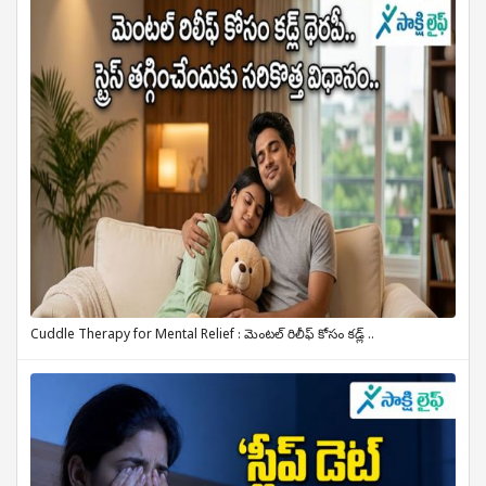
Cuddle Therapy for Mental Relief : మెంటల్ రిలీఫ్ కోసం కడ్ల్ ..