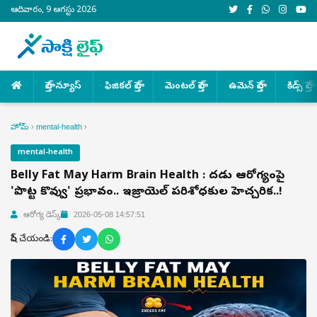
ఆదివారం, 9 ఆగస్టు 2026
హెల్త్ న్యూస్
ఫిజికల్ హెల్త్
మెంటల్ హెల్త్
ఉమెన్ హెల్త్
కిడ్స్ హెల్త్
హోమ్
›
mental-health
›
mental-health
Belly Fat May Harm Brain Health : మెదడు ఆరోగ్యంపై
'పొట్ట కొవ్వు' ప్రభావం.. ఇజ్రాయెల్ పరిశోధకుల హెచ్చరిక..!
ఆరోగ్య డెస్క్
2026-05-08 14:57:51
షేర్ చేయండి: