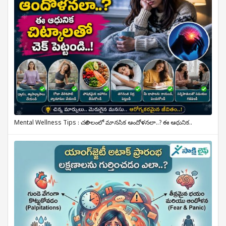
Mental Wellness Tips : చలికాలంలో మానసిక ఆందోళనలా..? ఈ ఆధునిక..