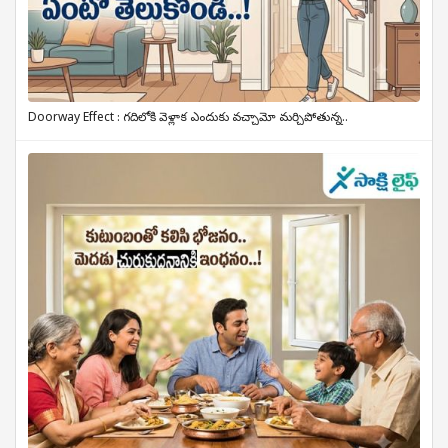
Doorway Effect : గదిలోకి వెళ్లాక ఎందుకు వచ్చామో మర్చిపోతున్న..