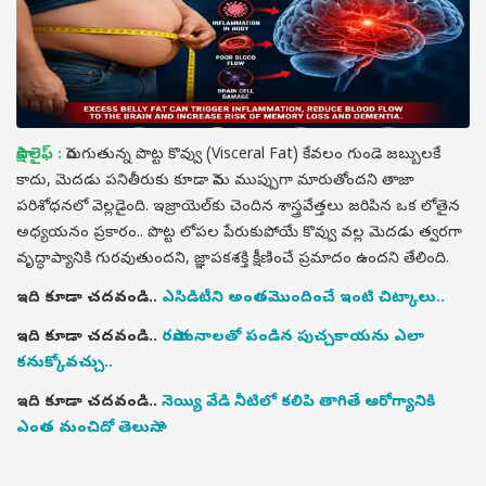
సాక్షి లైఫ్ :
పెరుగుతున్న పొట్ట కొవ్వు (Visceral Fat) కేవలం గుండె జబ్బులకే
కాదు, మెదడు పనితీరుకు కూడా పెను ముప్పుగా మారుతోందని తాజా
పరిశోధనలో వెల్లడైంది. ఇజ్రాయెల్‌కు చెందిన శాస్త్రవేత్తలు జరిపిన ఒక లోతైన
అధ్యయనం ప్రకారం.. పొట్ట లోపల పేరుకుపోయే కొవ్వు వల్ల మెదడు త్వరగా
వృద్ధాప్యానికి గురవుతుందని, జ్ఞాపకశక్తి క్షీణించే ప్రమాదం ఉందని తేలింది.
ఇది కూడా చదవండి..
ఎసిడిటీని అంతమొందించే ఇంటి చిట్కాలు..
ఇది కూడా చదవండి..
రసాయనాలతో పండిన పుచ్చకాయను ఎలా
కనుక్కోవచ్చు..
ఇది కూడా చదవండి..
నెయ్యి వేడి నీటిలో కలిపి తాగితే ఆరోగ్యానికి
ఎంత మంచిదో తెలుసా..?