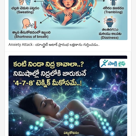
Anxiety Attack : యాంగ్జైటీ అటాక్ ప్రారంభ లక్షణాను గుర్తించడం..