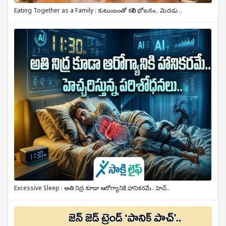
Eating Together as a Family : కుటుంబంతో కలిసి భోజనం.. మెదడు ..
Excessive Sleep : అతి నిద్ర కూడా ఆరోగ్యానికి హానికరమే.. హెచ్..