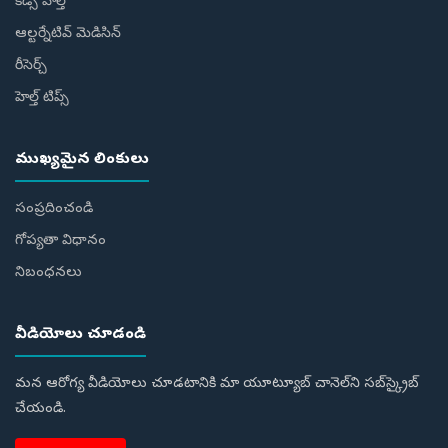
కిడ్స్ హెల్త్
ఆల్టర్నేటివ్ మెడిసిన్
రీసెర్చ్
హెల్త్‌ టిప్స్‌
ముఖ్యమైన లింకులు
సంప్రదించండి
గోప్యతా విధానం
నిబంధనలు
వీడియోలు చూడండి
మన ఆరోగ్య వీడియోలు చూడటానికి మా యూట్యూబ్ చానెల్‌ని సబ్‌స్క్రైబ్
చేయండి.