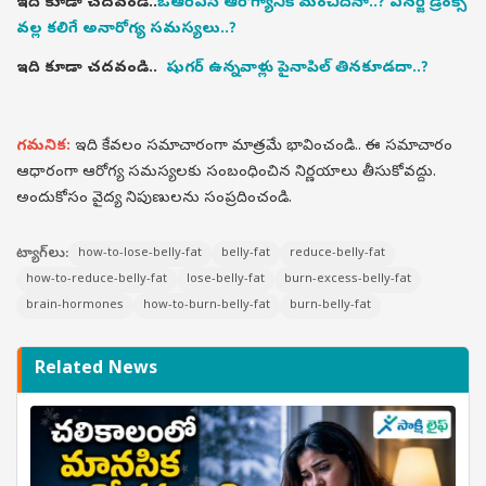
ఇది కూడా చదవండి..
ఓఆర్ఎస్ ఆరోగ్యానికి మంచిదేనా..? ఎనర్జీ డ్రింక్స్
వల్ల కలిగే అనారోగ్య సమస్యలు..?
ఇది కూడా చదవండి..
షుగర్ ఉన్నవాళ్లు పైనాపిల్ తినకూడదా..?
గమనిక:
ఇది కేవలం సమాచారంగా మాత్రమే భావించండి.. ఈ సమాచారం
ఆధారంగా ఆరోగ్య సమస్యలకు సంబంధించిన నిర్ణయాలు తీసుకోవద్దు.
అందుకోసం వైద్య నిపుణులను సంప్రదించండి.
ట్యాగ్‌లు:
how-to-lose-belly-fat
belly-fat
reduce-belly-fat
how-to-reduce-belly-fat
lose-belly-fat
burn-excess-belly-fat
brain-hormones
how-to-burn-belly-fat
burn-belly-fat
Related News