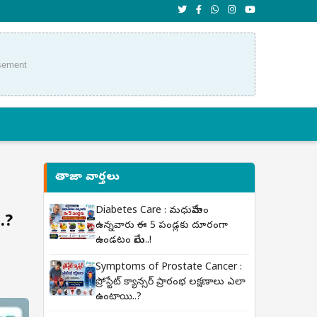
sement
తాజా వార్తలు
Diabetes Care : మధుమేహం
.?
ఉన్నవారు ఈ 5 పండ్లకు దూరంగా
ఉండటం మేలు..!
Symptoms of Prostate Cancer :
ప్రోస్టేట్ క్యాన్సర్ ప్రారంభ లక్షణాలు ఎలా
ఉంటాయి..?