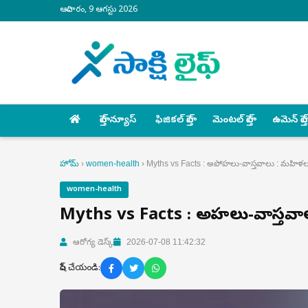
ఆదివారం, 9 ఆగస్టు 2026
హెల్త్ న్యూస్
ఫిజికల్ హెల్త్
మెంటల్ హెల్త్
ఉమెన్ హెల్త్
హోమ్
›
women-health
›
Myths vs Facts : అపోహలు-వాస్తవాలు : మహిళల ఆ
women-health
Myths vs Facts : అపోహలు-వాస్తవా
ఆరోగ్య డెస్క్
2026-07-08 11:42:32
షేర్ చేయండి: