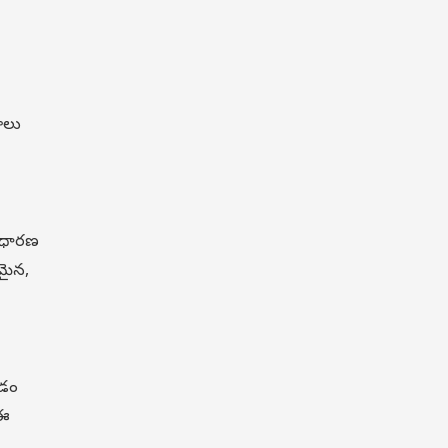
ాలు
సాధారణ
మైన,
వడం
 ఈ