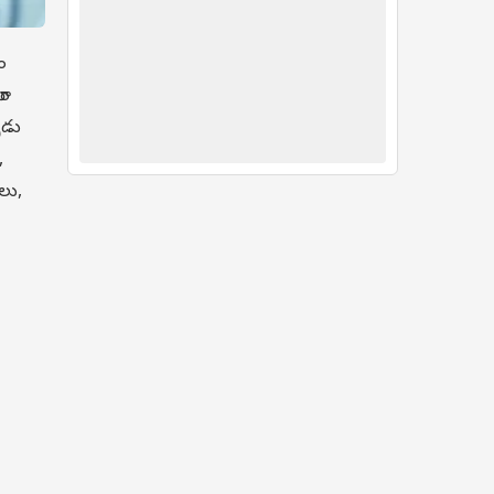
ం
దం
ుడు
,
లు,