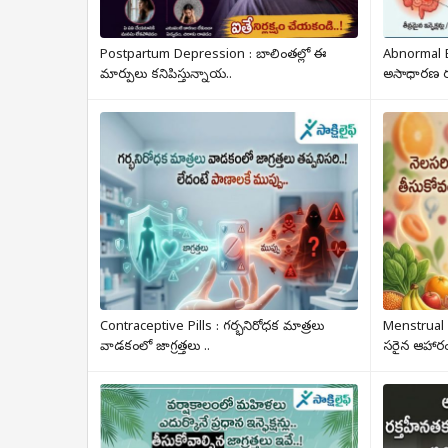
Postpartum Depression : బాలింతల్లో ఈ
Abnormal B
మార్పులు కనిపిస్తున్నాయ..
అసాధారణ రక్
Contraceptive Pills : గర్భనిరోధక మాత్రలు
Menstrual
వాడకంలో జాగ్రత్తలు ..
సరైన ఆహారం