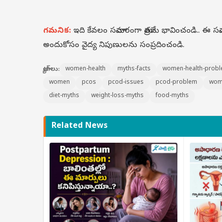
గమనిక:
ఇది కేవలం సమాచారంగా మాత్రమే భావించండి.. ఈ
అందుకోసం వైద్య నిపుణులను సంప్రదించండి.
ట్యాగ్‌లు:
women-health
myths-facts
women-health-prob
women
pcos
pcod-issues
pcod-problem
wome
diet-myths
weight-loss-myths
food-myths
Related News