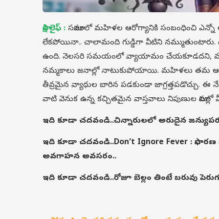
సాక్షి లైఫ్ :
సమాజంలో మహిళల ఆరోగ్యానికి సంబంధించి ఎన్నో 
లేకపోయినా.. చాలామంది గుడ్డిగా వీటిని నమ్ముతుంటారు. దీనివ
ఉంది. నెలసరి సమయంలో వ్యాయామం చేయకూడదని, వయ
నమ్మకాలు జనాల్లో నాటుకుపోయాయి. మహిళలు తమ ఆరోగ
తీవ్రమైన వ్యాధుల బారిన పడకుండా జాగ్రత్తపడొచ్చు. ఈ 
వాటి వెనుక ఉన్న కచ్చితమైన వాస్తవాలు నిపుణుల మాటల్లో 
ఇది కూడా చదవండి..
చిన్నారులలో అరుదైన జన్యుపరమైన
ఇది కూడా చదవండి..
Don’t Ignore Fever : సాధారణ జ్వ
అవగాహన అవసరం..
ఇది కూడా చదవండి..
రోజూ బెల్లం తింటే బరువు పెరు