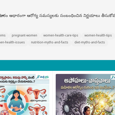
 సమాచారం ఆధారంగా ఆరోగ్య సమస్యలకు సంబంధించిన నిర్ణయాలు తీసుకోవద
lems
pregnant-women
women-health-care-tips
women-health-tips
n-health-issues
nutrition-myths-and-facts
diet-myths-and-facts