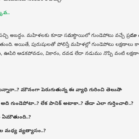
ువ..
చ్చి అబద్ధం. మహిళలకు కూడా సమాన స్థాయిలో గుండెపోటు వచ్చే ప్రమాదం 
ది. అయితే, పురుషులతో పోలిస్తే మహిళల్లో గుండెపోటు లక్షణాలు కాస
ట, ఊపిరి ఆడకపోవడం, వికారం, దవడ లేదా నడుము నొప్పి వంటి లక్షణ
స్తున్నారా..? మౌనంగా పెరుగుతున్న ఈ వ్యాధి గురించి తెలుసా..
?
అది గుండెపోటా..? లేక పానిక్ అటాకా..? తేడా ఎలా గుర్తించాలి..?
ే ఏమౌతుంది..?
ణాల మధ్య వ్యత్యాసం..?