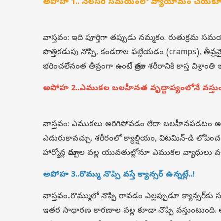
అపోహ 1.. నెలసరి సమయంలో వ్యాయామం చేయకూ
వాస్తవం: ఇది పూర్తిగా తప్పుడు నమ్మకం. రుతుక్రమ సమయంల
పొత్తికడుపు నొప్పి, కండరాల పట్టేయడం (cramps), తీ
భరించలేనంత తీవ్రంగా ఉంటే మాత్రం శరీరానికి కాస్త విశ్రాంత
అపోహ 2..ఎముకల బలహీనత వృద్ధాప్యంలోనే వస్తుంద
వాస్తవం: ఎముకలు అరిగిపోవడం లేదా బలహీనపడటం అనేద
ఎదురుకావచ్చు. శరీరంలో క్యాల్షియం, విటమిన్-డి లో
హార్మోన్ల మార్పుల వల్ల యువతుల్లోనూ ఎముకల వ్యాధులు వ
అపోహ 3..రొమ్ము నొప్పి వస్తే క్యాన్సర్ ఉన్నట్లే..!
వాస్తవం..రొమ్ములో నొప్పి రావడం ఎల్లప్పుడూ క్యాన్సర్‌కు 
ఇతర సాధారణ కారణాల వల్ల కూడా నొప్పి వస్తుంటుంది. 