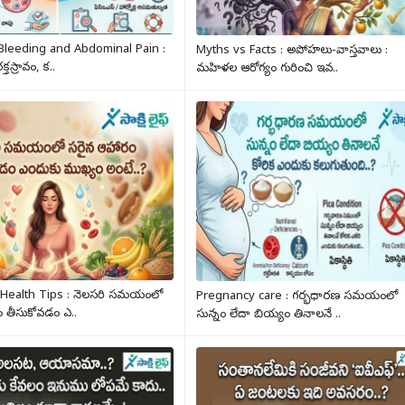
leeding and Abdominal Pain :
Myths vs Facts : అపోహలు-వాస్తవాలు :
తస్రావం, క..
మహిళల ఆరోగ్యం గురించి ఇవ..
 Health Tips : నెలసరి సమయంలో
Pregnancy care : గర్భధారణ సమయంలో
 తీసుకోవడం ఎ..
సున్నం లేదా బియ్యం తినాలనే ..