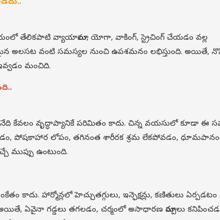
డదు..
ో తేలికపాటి వ్యాయామాలు, యోగా, వాకింగ్, స్ట్రెచింగ్ చేయడం వల్ల
వ్రమైన అలసట వంటి సమస్యల నుంచి ఉపశమనం లభిస్తుంది. అయితే, నొప్
ి ఇవ్వడం మంచిది.
ి..
ి కేవలం వృద్ధాప్యానికే పరిమితం కాదు. చిన్న వయసులో కూడా ఈ 
పించడం, పోషకాహార లోపం, తగినంత శారీరక శ్రమ లేకపోవడం, ధూమపానం
చ్చే ముప్పు ఉంటుంది.
సంకేతం కాదు. హార్మోన్లలో హెచ్చుతగ్గులు, ఇన్ఫెక్షన్లు, కణితులు ఏర్పడటం
అయితే, ఏవైనా గడ్డలు తగలడం, చర్మంలో అసాధారణ మార్పులు కనిపించడ