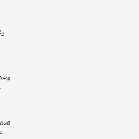
పి
సమస్య
,
 వంటి
ం,