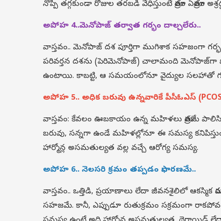
నొప్పి తగ్గకుండా రోజుల తరబడి వేధిస్తుంటే మాత్రం ఏమాత్రం 
అపోహ 4..మెనోపాజ్ తర్వాత గర్భం దాల్చలేరు..
వాస్తవం.. మెనోపాజ్ దశ పూర్తిగా ముగిశాక సహజంగా గర్భ
పరివర్తన దశను (పెరిమెనోపాజ్) చాలామంది మెనోపాజ్
ఉంటాయి. కాబట్టి, ఆ సమయంలోనూ వైద్యుల సలహాతో గర్
అపోహ 5.. అధిక బరువు ఉన్నవారికే పీసీఓఎస్ (PCOS) 
వాస్తవం: కేవలం ఊబకాయం ఉన్న మహిళలు మాత్రమే పాలిసిస
బరువు, సన్నగా ఉండే మహిళల్లోనూ ఈ సమస్య కనిపిస్తుం
హార్మోన్ల అసమతుల్యత వల్ల వచ్చే ఆరోగ్య సమస్య.
అపోహ 6.. నెలసరి క్రమం తప్పడం సాధారణమే..
వాస్తవం.. ఒత్తిడి, ప్రయాణాలు లేదా జీవనశైలిలో ఆకస్మి
సహజమే. కానీ, ఎప్పుడూ రుతుక్రమం సక్రమంగా రాకపోవ
సమస్య ఉంటే అది హార్మోన్ల అసమతుల్యత, థైరాయిడ్ లేదా 