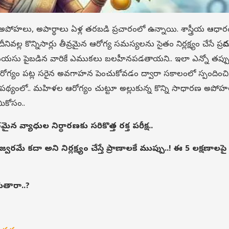
అపోహలు, అపార్థాలు ఏళ్ల తరబడి ప్రచారంలో ఉన్నాయి. శాస్త్రీయ ఆధార
ల్ల కొన్నిసార్లు తీవ్రమైన ఆరోగ్య సమస్యలను సైతం నిర్లక్ష్యం చేసే ప్రమా
సు పైబడిన వారికే ఎముకలు బలహీనపడతాయని.. ఇలా ఎన్నో తప్ప
్యం పట్ల సరైన అవగాహన పెంచుకోవడం ద్వారా సకాలంలో స్పందించి
నేపథ్యంలో.. మహిళల ఆరోగ్యం చుట్టూ అల్లుకున్న కొన్ని సాధారణ అపోహ
మీకోసం..
 వ్యాధుల నిర్ధారణకు సరికొత్త రక్త పరీక్ష..
రమే కదా అని నిర్లక్ష్యం చేస్తే ప్రాణాలకే ముప్పు..! ఈ 5 లక్షణాలపై
గుతారా..?