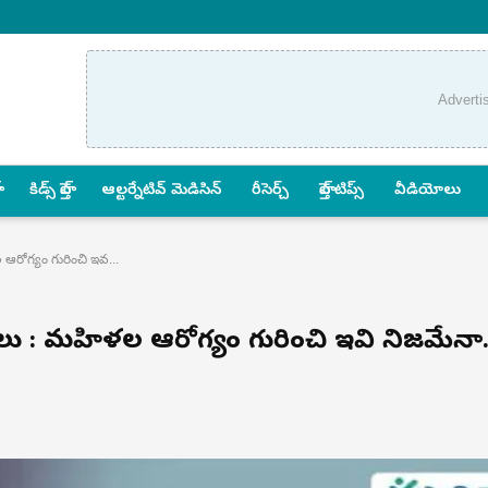
Adverti
కిడ్స్ హెల్త్
ఆల్టర్నేటివ్ మెడిసిన్
రీసెర్చ్
హెల్త్‌ టిప్స్‌
వీడియోలు
రోగ్యం గురించి ఇవ...
లు : మహిళల ఆరోగ్యం గురించి ఇవి నిజమేనా.