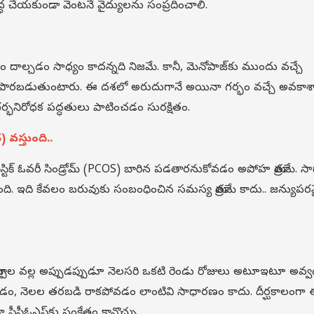
అశ్రద్ధ చేయకుండా వెంటనే వైద్యులను సంప్రదించాలి.
ం దాల్చడం సాధ్యం కాదన్నది నిజమే. కానీ, మెనోపాజ్‌కు ముందు వచ్చే
‌గా పొరబడుతుంటారు. ఈ దశలో అరుదుగానే అయినా గర్భం వచ్చే అవకాశ
భనిరోధక పద్ధతులు పాటించడం సురక్షితం.
వస్తుంది..
్టిక్ ఓవరీ సిండ్రోమ్ (PCOS) బారిన పడతారనుకోవడం అపోహ మాత్రమే. 
ది. ఇది కేవలం బరువుకు సంబంధించిన సమస్య మాత్రమే కాదు.. జన్యుపర
క మార్పుల వల్ల అప్పుడప్పుడూ నెలసరి ఒకటి రెండు రోజులు అటూఇటూ అవ్
డం, నెలల తరబడి రాకపోవడం లాంటివి సాధారణం కాదు. దీర్ఘకాలంగా
పీసీఓఎస్‌కు సంకేతం కావొచ్చు.