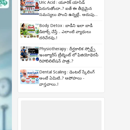
Uric Acid : యూరిక్ యాసిడ్
పెరుగుతోందా..? ఐతే ఈ తీవ్రమైన
సమస్యలు పొంచి ఉన్నట్లే.. అదుపు
చేయడం ఎలా అంటే..?
Body Detox : బాడీని ఇలా బాడీ
డిటాక్స్ చేస్తే .. ఎలాంటి వ్యాధులు
దరిచేరవు..!
Physiotherapy : దీర్ఘకాలిక స్పోర్ట్స్
ఇంజ్యూరీస్ ట్రీట్మెంట్ లో ఫిజియోథెరపీ
రిహాబిలిటేషన్ పాత్ర..?
Dental Scaling : డెంటల్ స్కేలింగ్
అంటే ఏమిటి..? అపోహలు -
వాస్తవాలు..!