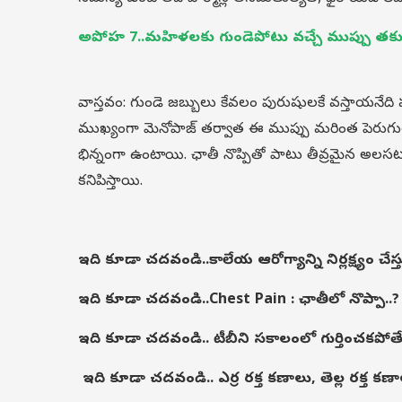
అపోహ 7..మహిళలకు గుండెపోటు వచ్చే ముప్పు తక్క
వాస్తవం: గుండె జబ్బులు కేవలం పురుషులకే వస్తాయనేది ప
ముఖ్యంగా మెనోపాజ్ తర్వాత ఈ ముప్పు మరింత పెరుగుతుం
భిన్నంగా ఉంటాయి. ఛాతీ నొప్పితో పాటు తీవ్రమైన అలస
కనిపిస్తాయి.
ఇది కూడా చదవండి..
కాలేయ ఆరోగ్యాన్ని నిర్లక్ష్యం చే
ఇది కూడా చదవండి..
Chest Pain : ఛాతీలో నొప్పా..? 
ఇది కూడా చదవండి..
టీబీని సకాలంలో గుర్తించకపోత
ఇది కూడా చదవండి..
ఎర్ర రక్త కణాలు, తెల్ల రక్త క