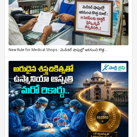
New Rule for Medical Shops : మెడికల్ షాపుల్లో ఇకనుంచి కొత్త ..