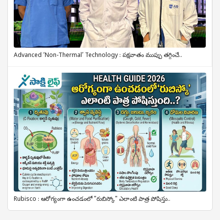
Advanced ‘Non-Thermal’ Technology : పక్షవాతం ముప్పు తగ్గించే..
Rubisco : ఆరోగ్యంగా ఉంచడంలో "రుబిస్కో" ఎలాంటి పాత్ర పోషిస్తు..