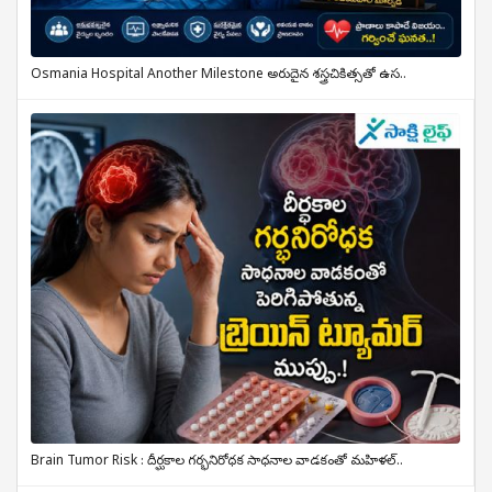
Osmania Hospital Another Milestone అరుదైన శస్త్రచికిత్సతో ఉస..
Brain Tumor Risk : దీర్ఘకాల గర్భనిరోధక సాధనాల వాడకంతో మహిళల్..