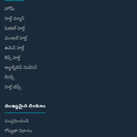
హోమ్
హెల్త్ న్యూస్
ఫిజికల్ హెల్త్
మెంటల్ హెల్త్
ఉమెన్ హెల్త్
కిడ్స్ హెల్త్
ఆల్టర్నేటివ్ మెడిసిన్
రీసెర్చ్
హెల్త్‌ టిప్స్‌
ముఖ్యమైన లింకులు
సంప్రదించండి
గోప్యతా విధానం