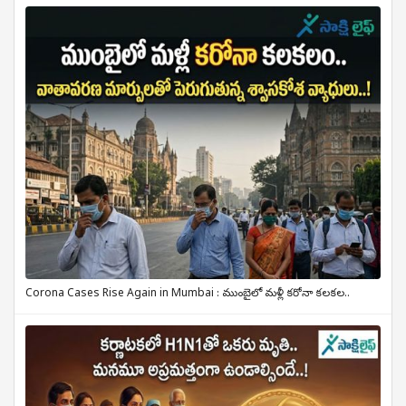
Corona Cases Rise Again in Mumbai : ముంబైలో మళ్లీ కరోనా కలకల..