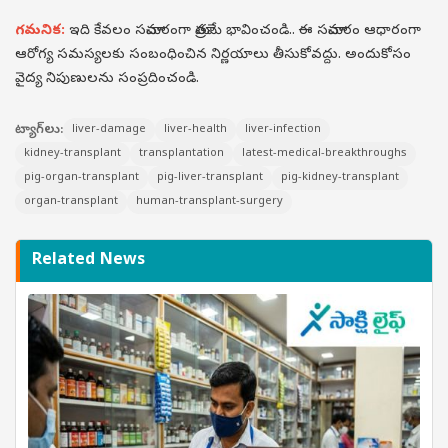
గమనిక:
ఇది కేవలం సమాచారంగా మాత్రమే భావించండి.. ఈ సమాచారం ఆధారంగా
ఆరోగ్య సమస్యలకు సంబంధించిన నిర్ణయాలు తీసుకోవద్దు. అందుకోసం
వైద్య నిపుణులను సంప్రదించండి.
ట్యాగ్‌లు:
liver-damage
liver-health
liver-infection
kidney-transplant
transplantation
latest-medical-breakthroughs
pig-organ-transplant
pig-liver-transplant
pig-kidney-transplant
organ-transplant
human-transplant-surgery
Related News