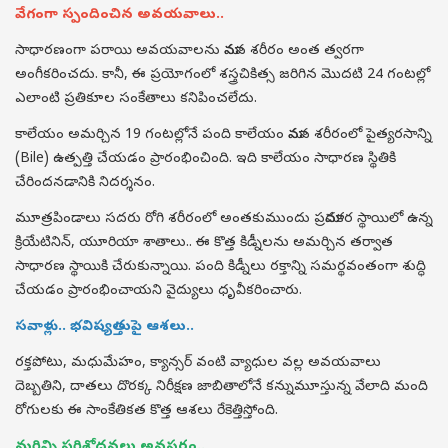
వేగంగా స్పందించిన అవయవాలు..
సాధారణంగా పరాయి అవయవాలను మానవ శరీరం అంత త్వరగా
అంగీకరించదు. కానీ, ఈ ప్రయోగంలో శస్త్రచికిత్స జరిగిన మొదటి 24 గంటల్లో
ఎలాంటి ప్రతికూల సంకేతాలు కనిపించలేదు.
కాలేయం అమర్చిన 19 గంటల్లోనే పంది కాలేయం మానవ శరీరంలో పైత్యరసాన్ని
(Bile) ఉత్పత్తి చేయడం ప్రారంభించింది. ఇది కాలేయం సాధారణ స్థితికి
చేరిందనడానికి నిదర్శనం.
మూత్రపిండాలు సదరు రోగి శరీరంలో అంతకుముందు ప్రమాదకర స్థాయిలో ఉన్న
క్రియేటినిన్, యూరియా శాతాలు.. ఈ కొత్త కిడ్నీలను అమర్చిన తర్వాత
సాధారణ స్థాయికి చేరుకున్నాయి. పంది కిడ్నీలు రక్తాన్ని సమర్థవంతంగా శుద్ధి
చేయడం ప్రారంభించాయని వైద్యులు ధృవీకరించారు.
సవాళ్లు.. భవిష్యత్తుపై ఆశలు..
రక్తపోటు, మధుమేహం, క్యాన్సర్ వంటి వ్యాధుల వల్ల అవయవాలు
దెబ్బతిని, దాతలు దొరక్క నిరీక్షణ జాబితాలోనే కన్నుమూస్తున్న వేలాది మంది
రోగులకు ఈ సాంకేతికత కొత్త ఆశలు రేకెత్తిస్తోంది.
మరిన్ని పరిశోధనలు అవసరం..