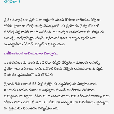
తగ్గేదెలా..?
ప్రపంచవ్యాప్తంగా ప్రతి ఏటా లక్షలాది మంది రోగులు కాలేయం, కిడ్నీలు
దొరక్క ప్రాణాలు కోల్పోతున్న నేపథ్యంలో.. ఈ ప్రయోగం వైద్య లోకంలో
సరికొత్త విప్లవానికి నాంది పలికింది. జంతువుల అవయవాలను మానవులకు
అమర్చే ‘జెనోట్రాన్స్‌ప్లాంటేషన్’ ప్రక్రియలో ఇదొక అద్భుత పురోగతిగా
అంతర్జాతీయ ‘నేచర్’ జర్నల్ అభివర్ణించింది.
ఒకేసారి బహుళ అవయవాల మార్పిడి..
ఇంతకుముందు పంది గుండె లేదా కిడ్నీని వేర్వేరుగా మానవులకు అమర్చే
ప్రయోగాలు జరిగాయి. కానీ, ఒకేసారి రెండు వేర్వేరు అవయవాలను మార్పిడి
చేయడం ప్రపంచంలో ఇదే తొలిసారి.
బ్రెయిన్ డెడ్ అయిన 53 ఏళ్ల వ్యక్తిపై ఈ శస్త్రచికిత్సను నిర్వహించారు.
ఇందుకు ఆయన కుటుంబ సభ్యులు ముందే అంగీకారం తెలిపారు.
జన్యుపరంగా మార్పులు చేసిన పంది అవయవాలు మానవ శరీరంలో దాదాపు ఐదు
రోజుల పాటు ఎలాంటి ఆటంకం లేకుండా అద్భుతంగా పనిచేశాయి. వైద్యులు
ఈ ప్రక్రియను నిరంతరం పర్యవేక్షించారు.