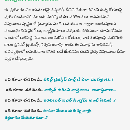
ఈ ప్రయోగం విజయవంతమైనప్పటికీ, దీనిని నేరుగా జీవించి ఉన్న రోగులపై
ప్రయోగించడానికి ముందు మరిన్ని దశల పరిశీలనలు అవసరమని
నిపుణులు స్పష్టం చేస్తున్నారు. పంది అవయవాల ద్వారా జంతువులకు
సంబంధించిన వైరస్‌లు, బ్యాక్టీరియాలు మానవులకు సోకకుండా చూసుకోవడం
ఇందులో అతిపెద్ద సవాలు. ఇందుకోసం కోతులు, ఇతర జీవులపై మరికొంత
కాలం క్లినికల్ ట్రయల్స్ నిర్వహించాల్సి ఉంది. ఈ సవాళ్లను అధిగమిస్తే..
భవిష్యత్తులో అవయవాల కొరత అనే మాటే వినిపించదని వైద్య నిపుణులు ధీమా
వ్యక్తం చేస్తున్నారు.
ఇది కూడా చదవండి..
వరల్డ్ డైజెస్టివ్ హెల్త్ డే ఎలా మొదలైంది..?
ఇది కూడా చదవండి..
వాక్సిన్ గురించి వాస్తవాలు- అవాస్తవాలు..
ఇది కూడా చదవండి..
ఇరిటబుల్ బవెల్ సిండ్రోమ్ అంటే ఏమిటి..?
ఇది కూడా చదవండి..
టాటూ వేయించుకున్న వాళ్లు
రక్తదానంచేయకూడదా..?