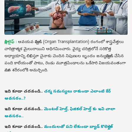
సాక్షి లైఫ్ :
అవయవ మార్పిడి (Organ Transplantation) రంగంలో శాస్త్రవేత్తలు
చారిత్రాత్మక మైలురాయిని అధిగమించారు. వైద్య చరిత్రలోనే సరికొత్త
అధ్యాయాన్ని లిఖిస్తూ చైనాకు చెందిన నిపుణుల బృందం జన్యుమార్పిడి చేసిన
పంది కాలేయంతో పాటు, రెండు మూత్రపిండాలను ఒకేసారి విజయవంతంగా
మానవ శరీరంలోకి అమర్చింది.
ఇది కూడా చదవండి..
చర్మ సమస్యలు రాకుండా ఎలాంటి కేర్
అవసరం..?
ఇది కూడా చదవండి..
మెంటల్ హెల్త్, ఫిజికల్ హెల్త్ కు ఇవి చాలా
అవసరం..
ఇది కూడా చదవండి..
మందులతో పని లేకుండా బ్యాడ్ కొలెస్ట్రాల్