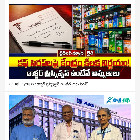
Cough Syrups : డాక్టర్ ప్రిస్క్రిప్షన్ ఉంటేనే ‘దగ్గు సిరప్’...