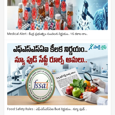
Medical Alert : కేంద్ర ప్రభుత్వం సంచలన నిర్ణయం.. 16 రకాల కాం..
Food Safety Rules : ఎఫ్‌ఎస్‌ఎస్‌ఏఐ కీలక నిర్ణయం.. న్యూ ఫుడ్ ..