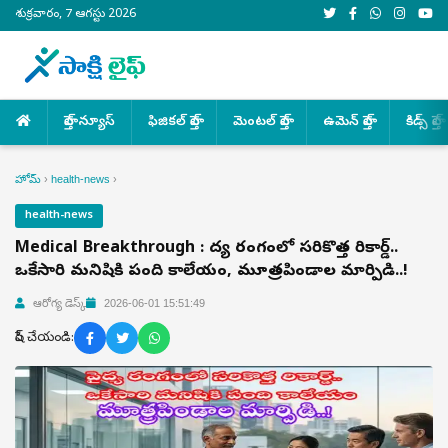
శుక్రవారం, 7 ఆగస్టు 2026
హెల్త్ న్యూస్
ఫిజికల్ హెల్త్
మెంటల్ హెల్త్
ఉమెన్ హెల్త్
కిడ్స్ హెల్త్
హోమ్
›
health-news
›
health-news
Medical Breakthrough : వైద్య రంగంలో సరికొత్త రికార్డ్..
ఒకేసారి మనిషికి పంది కాలేయం, మూత్రపిండాల మార్పిడి..!
ఆరోగ్య డెస్క్
2026-06-01 15:51:49
షేర్ చేయండి: