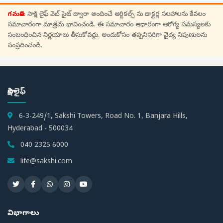
గమనిక:
సాక్షి లైఫ్ వెబ్ సైట్ ద్వారా అందించే ఆర్టికల్స్ ను డాక్టర్ల సలహాలను కేవలం
సమాచారంగా మాత్రమే భావించండి. ఈ సమాచారం ఆధారంగా ఆరోగ్య సమస్యలకు
సంబంధించిన నిర్ణయాలు తీసుకోవద్దు. అందుకోసం తప్పనిసరిగా వైద్య నిపుణులను
సంప్రదించండి.
సాక్షి లైఫ్
6-3-249/1, Sakshi Towers, Road No. 1, Banjara Hills,
Hyderabad - 500034
040 2325 6000
life@sakshi.com
విభాగాలు