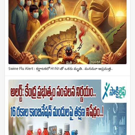
Swine Flu Alert : కర్ణాటకలో H1N1తో ఒకరు మృతి.. మనమూ అప్రమత్త..