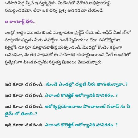
ఒకేసారి పెద్ద స్పీచ్ ఇవ్వక్కర్లేదు. మీటింగ్‌లో వేరొకరి అభిప్రాయాన్ని
సమర్థించడమో, లేదా ఒక చిన్న ప్రశ్న అడగడమో చేయండి.
ఐ కాంటాక్ట్ సాధన..
ఇంట్లో అద్దం ముందు నిలబడి మాట్లాడటం ప్రాక్టీస్ చేయండి. ఆఫీస్ మీటింగ్‌లో
మాట్లాడేటప్పుడు మీకు సపోర్ట్‌గా ఉండే స్నేహితులు లేదా సహోద్యోగుల
కళ్లల్లోకి చూస్తూ మాట్లాడటానికి ప్రయత్నించండి. మొదట్లో కొంచెం కష్టంగా
అనిపించినా, నిరంతర సాధనతో ఈ సామాజిక భయాన్ని జయించి మీరే అందరిలో
ప్రత్యేకంగా నిలబడవచ్చని మనస్తత్వ నిపుణులు చెబుతున్నారు.
ఇది కూడా చదవండి..
మండే ఎండల్లో చల్లటి నీరు తాగుతున్నారా..?
ఇది కూడా చదవండి..
ఎలాంటి కొలెస్ట్రాల్ ఆరోగ్యానికి హానికరం..?
ఇది కూడా చదవండి..
ఆరోగ్యప్రయోజనాలు పొందాలంటే సలాడ్ ను ఏ
టైమ్ లో తినాలి..?
ఇది కూడా చదవండి..
ఎలాంటి కొలెస్ట్రాల్ ఆరోగ్యానికి హానికరం..?