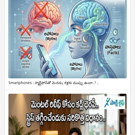
Smartphones : స్మార్ట్‌ఫోన్‌తో మెదడు, కళ్లకు ముప్పు ఉందా..? ..