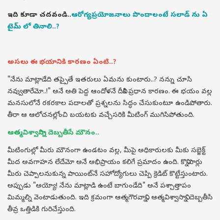
ఇది కూడా చదవండి..
ఆరోగ్యప్రయోజనాలు పొందాలంటే సలాడ్ ను ఏ
టైమ్ లో తినాలి..?
అసలు ఈ భయానికి కారణం ఏంటి..?
"నేను మాట్లాడేది తప్పైతే ఇతరులు ఏమను కుంటారు..? నన్ను చూసి
నవ్వుతారేమో..!" అనే అతి పెద్ద ఆందోళనే దీనికి ప్రధాన కారణం. ఈ భయం వల్ల
మనసులోనే రకరకాల పదాలతో ప్రశ్నలను సిద్ధం చేసుకుంటూ ఉండిపోతారు.
తీరా ఆ ఆలోచనల్లోంచి బయటకు వచ్చేసరికి మీటింగ్ ముగిసిపోతుంది.
ఆత్మవిశ్వాసాన్ని దెబ్బతీసే మౌనం..
మీటింగుల్లో మీరు మౌనంగా ఉండటం వల్ల, మీపై అధికారులకు మీకు సబ్జెక్ట్
మీద అవగాహన లేదేమో అనే అభిప్రాయం కలిగే ప్రమాదం ఉంది. కొన్నిసార్లు
మీరు చెప్పాలనుకున్న పాయింట్‌నే సహోద్యోగులు చెప్పి క్రెడిట్ కొట్టేస్తుంటారు.
అప్పుడు "అయ్యో! నేను మాట్లాడి ఉంటే బాగుండేది" అనే పశ్చాత్తాపం
మిమ్మల్ని వెంటాడుతుంది. ఇది క్రమంగా ఆత్మగౌరవాన్ని, ఆత్మవిశ్వాసాన్ని దెబ్బతీసి
తీవ్ర ఒత్తిడికి గురిచేస్తుంది.