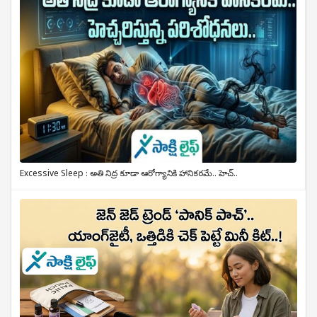
Excessive Sleep : అతి నిద్ర కూడా ఆరోగ్యానికి హానికరమే.. హెచ్..