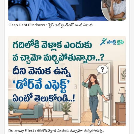
Sleep Debt Blindness : 'స్లీప్ డెట్ బ్లైండ్‌నెస్' అంటే ఏమిటి..
Doorway Effect : గదిలోకి వెళ్లాక ఎందుకు వచ్చామో మర్చిపోతున్న..