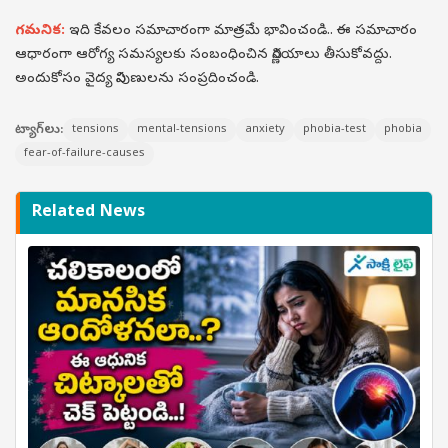
గమనిక:
ఇది కేవలం సమాచారంగా మాత్రమే భావించండి.. ఈ సమాచారం
ఆధారంగా ఆరోగ్య సమస్యలకు సంబంధించిన నిర్ణయాలు తీసుకోవద్దు.
అందుకోసం వైద్య నిపుణులను సంప్రదించండి.
ట్యాగ్‌లు:
tensions
mental-tensions
anxiety
phobia-test
phobia
fear-of-failure-causes
Related News