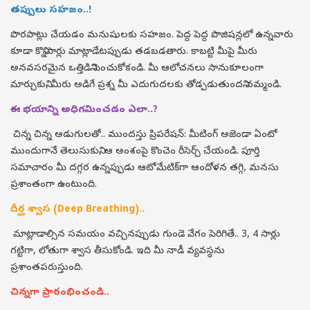
తప్పులు సహజం..!
పొరపాట్లు చేయడం మనుషులకు సహజం. పెద్ద పెద్ద పొజిషన్లలో ఉన్నవారు
కూడా కొన్నిసార్లు మాట్లాడేటప్పుడు తడబడతారు. కాబట్టి మీపై మీరు
అనవసరమైన ఒత్తిడిని పెంచుకోకండి. మీ ఆలోచనలు సానుకూలంగా
మార్చుకుని, మీరు అడిగే ప్రశ్న మీ ఎదుగుదలకు తోడ్పడుతుందని నమ్మండి.
ఈ భయాన్ని అధిగమించడం ఎలా..?
చిన్న చిన్న అడుగులతో.. ముందస్తు ప్రిపరేషన్: మీటింగ్ అజెండా ఏంటో
ముందుగానే తెలుసుకుని, ఆ అంశంపై కొంచెం రీసెర్చ్ చేయండి. పూర్తి
సమాచారం మీ దగ్గర ఉన్నప్పుడు ఆటోమేటిక్‌గా ఆందోళన తగ్గి, మనసు
ప్రశాంతంగా ఉంటుంది.
దీర్ఘ శ్వాస (Deep Breathing)..
మాట్లాడాల్సిన సమయం వచ్చినప్పుడు గుండె వేగం పెరిగితే.. 3, 4 సార్లు
గట్టిగా, లోతుగా శ్వాస తీసుకోండి. ఇది మీ నాడీ వ్యవస్థను
ప్రశాంతపరుస్తుంది.
చిన్నగా ప్రారంభించండి..