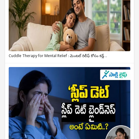
Cuddle Therapy for Mental Relief : మెంటల్ రిలీఫ్ కోసం కడ్ల్ ..