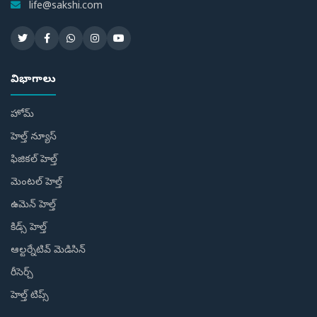
life@sakshi.com
విభాగాలు
హోమ్
హెల్త్ న్యూస్
ఫిజికల్ హెల్త్
మెంటల్ హెల్త్
ఉమెన్ హెల్త్
కిడ్స్ హెల్త్
ఆల్టర్నేటివ్ మెడిసిన్
రీసెర్చ్
హెల్త్‌ టిప్స్‌