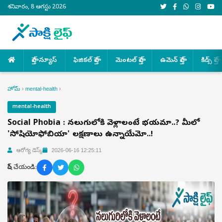
శనివారం, 8 ఆగస్టు 2026
హెల్త్ న్యూస్
ఫిజికల్ హెల్త్
మెంటల్ హెల్త్
ఉమెన్ హెల్త్
కిడ్స్ హెల్త్
హోమ్
›
mental-health
›
mental-health
Social Phobia : నలుగురిలోకి వెళ్లాలంటే భయమా..? మీలో
'సోషియోఫోబియా' లక్షణాలు ఉన్నాయేమో..!
ఆరోగ్య డెస్క్
2026-06-16 12:25:11
షేర్ చేయండి: