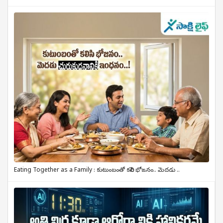
Eating Together as a Family : కుటుంబంతో కలిసి భోజనం.. మెదడు ..