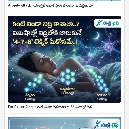
Anxiety Attack : యాంగ్జైటీ అటాక్ ప్రారంభ లక్షణాను గుర్తించడం..
For Better Sleep : కంటి నిండా నిద్ర కావాలా..? నిమిషాల్లో నిద..