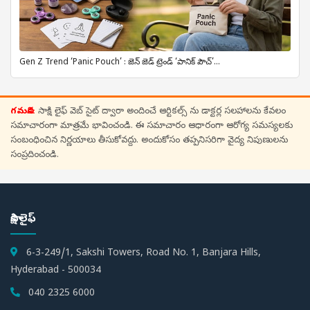
Gen Z Trend ‘Panic Pouch’ : జెన్ జెడ్ ట్రెండ్ ‘పానిక్ పౌచ్’...
గమనిక:
సాక్షి లైఫ్ వెబ్ సైట్ ద్వారా అందించే ఆర్టికల్స్ ను డాక్టర్ల సలహాలను కేవలం
సమాచారంగా మాత్రమే భావించండి. ఈ సమాచారం ఆధారంగా ఆరోగ్య సమస్యలకు
సంబంధించిన నిర్ణయాలు తీసుకోవద్దు. అందుకోసం తప్పనిసరిగా వైద్య నిపుణులను
సంప్రదించండి.
సాక్షి లైఫ్
6-3-249/1, Sakshi Towers, Road No. 1, Banjara Hills,
Hyderabad - 500034
040 2325 6000