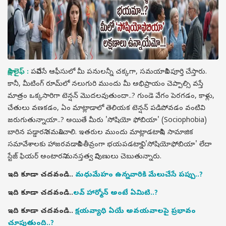
సాక్షి లైఫ్ :
పనిచేసే ఆఫీసులో మీ పనులన్నీ చక్కగా, సమయానికి పూర్తి చేస్తారు.
కానీ, మీటింగ్ రూమ్‌లో నలుగురి ముందు మీ అభిప్రాయం చెప్పాల్సి వస్తే
మాత్రం ఒక్కసారిగా టెన్షన్ మొదలవుతుందా..? గుండె వేగం పెరగడం, కాళ్లు,
చేతులు వణకడం, ఏం మాట్లాడాలో తెలియక టెన్షన్ పడిపోవడం వంటివి
జరుగుతున్నాయా..? అయితే మీరు 'సోషియో ఫోబియా' (Sociophobia)
బారిన పడ్డారని గమనించాలి. ఇతరుల ముందు మాట్లాడటానికి, సామాజిక
సమావేశాలకు హాజరవడానికి తీవ్రంగా భయపడటాన్ని 'సోషియోఫోబియా' లేదా
స్టేజ్ ఫియర్ అంటారని మనస్తత్వ నిపుణులు చెబుతున్నారు.
ఇది కూడా చదవండి..
మధుమేహం ఉన్నవారికి మేలుచేసే పప్పు..?
ఇది కూడా చదవండి..
లవ్ హార్మోన్ అంటే ఏమిటి..?
ఇది కూడా చదవండి..
క్షయవ్యాధి ఏయే అవయవాలపై ప్రభావం
చూపుతుంది..?