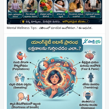
Mental Wellness Tips : చలికాలంలో మానసిక ఆందోళనలా..? ఈ ఆధునిక..