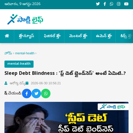
ఆదివారం, 9 ఆగస్టు 2026
హెల్త్ న్యూస్
ఫిజికల్ హెల్త్
మెంటల్ హెల్త్
ఉమెన్ హెల్త్
కిడ్స్ హెల్త్
హోమ్
›
mental-health
›
mental-health
Sleep Debt Blindness : 'స్లీప్ డెట్ బ్లైండ్‌నెస్' అంటే ఏమిటి..?
ఆరోగ్య డెస్క్
2026-06-30 10:56:21
షేర్ చేయండి: