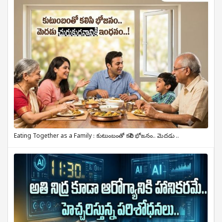
Eating Together as a Family : కుటుంబంతో కలిసి భోజనం.. మెదడు ..