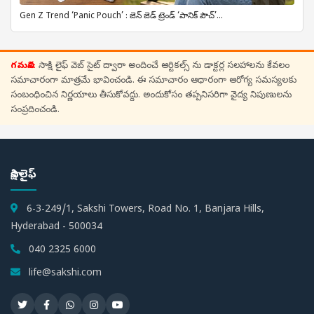
Gen Z Trend ‘Panic Pouch’ : జెన్ జెడ్ ట్రెండ్ ‘పానిక్ పౌచ్’...
గమనిక:
సాక్షి లైఫ్ వెబ్ సైట్ ద్వారా అందించే ఆర్టికల్స్ ను డాక్టర్ల సలహాలను కేవలం
సమాచారంగా మాత్రమే భావించండి. ఈ సమాచారం ఆధారంగా ఆరోగ్య సమస్యలకు
సంబంధించిన నిర్ణయాలు తీసుకోవద్దు. అందుకోసం తప్పనిసరిగా వైద్య నిపుణులను
సంప్రదించండి.
సాక్షి లైఫ్
6-3-249/1, Sakshi Towers, Road No. 1, Banjara Hills,
Hyderabad - 500034
040 2325 6000
life@sakshi.com