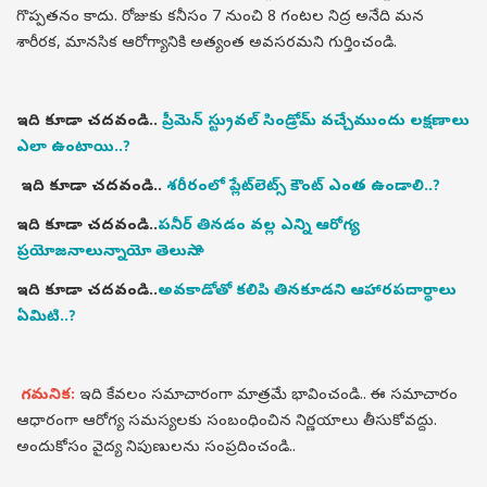
గొప్పతనం కాదు. రోజుకు కనీసం 7 నుంచి 8 గంటల నిద్ర అనేది మన
శారీరక, మానసిక ఆరోగ్యానికి అత్యంత అవసరమని గుర్తించండి.
ఇది కూడా చదవండి..
ప్రీమెన్‌ స్ట్రువల్ సిండ్రోమ్ వచ్చేముందు లక్షణాలు
ఎలా ఉంటాయి..?
ఇది కూడా చదవండి..
శరీరంలో ప్లేట్‌లెట్స్‌ కౌంట్‌ ఎంత ఉండాలి..?
ఇది కూడా చదవండి..
పనీర్ తినడం వల్ల ఎన్ని ఆరోగ్య
ప్రయోజనాలున్నాయో తెలుసా..?
ఇది కూడా చదవండి..
అవకాడోతో కలిపి తినకూడని ఆహారపదార్థాలు
ఏమిటి..?
గమనిక:
ఇది కేవలం సమాచారంగా మాత్రమే భావించండి.. ఈ సమాచారం
ఆధారంగా ఆరోగ్య సమస్యలకు సంబంధించిన నిర్ణయాలు తీసుకోవద్దు.
అందుకోసం వైద్య నిపుణులను సంప్రదించండి..