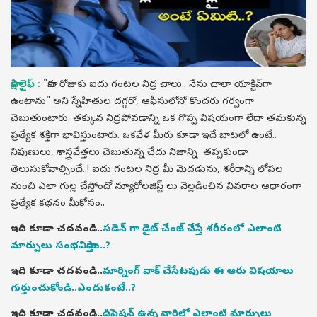
సాక్షి లైఫ్ :
"నాకు రోజుకు ఐదు గంటల నిద్ర చాలు.. నేను చాలా యాక్టివ్‌గా
ఉంటాను" అని స్నేహితుల దగ్గరో, ఆఫీసులోనో కొందరు గర్వంగా
చెబుతుంటారు. తక్కువ నిద్రపోవడాన్ని ఒక గొప్ప విషయంగా లేదా తమకున్న
ప్రత్యేక శక్తిగా భావిస్తుంటారు. ఒకవేళ మీరు కూడా ఇదే బాటలో ఉంటే..
నిపుణులు, శాస్త్రవేత్తలు చెబుతున్న చేదు నిజాన్ని తప్పకుండా
తెలుసుకోవాల్సిందే..! ఐదు గంటల నిద్ర మీ మెదడును, శరీరాన్ని లోపల
నుంచి ఎలా గుల్ల చేస్తోందో న్యూరోలజిస్ట్ లు వెల్లడించిన వివరాల ఆధారంగా
ప్రత్యేక కథనం మీకోసం..
ఇది కూడా చదవండి..
సడెన్ గా డైట్ చేంజ్ చేస్తే శరీరంలో ఎలాంటి
మార్పులు సంభవిస్తాయి..?
ఇది కూడా చదవండి..
మార్నింగ్ వాక్ చేసేటపుడు ఈ ఆరు విషయాలు
గుర్తుంచుకోండి..ఎందుకంటే..?
ఇది కూడా చదవండి..
డిప్రెషన్ ఉన్న వారిలో ఎలాంటి మార్పులు