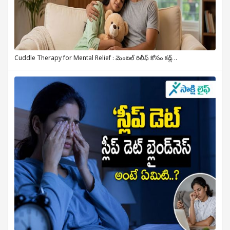
Cuddle Therapy for Mental Relief : మెంటల్ రిలీఫ్ కోసం కడ్ల్ ..