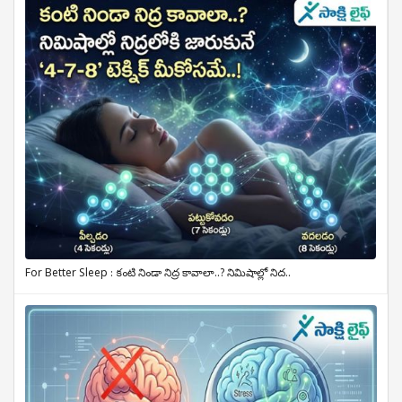
For Better Sleep : కంటి నిండా నిద్ర కావాలా..? నిమిషాల్లో నిద..