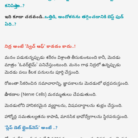
కనిపిస్తాయి..?
ఇది కూడా చదవండి..
ఒత్తిడి, ఆందోళనను తగ్గించడానికి బెస్ట్ ఫుడ్
ఏది..?
నిద్ర అంటే 'స్విచ్ ఆఫ్' కావడం కాదు..!
మనం పడుకున్నప్పుడు శరీరం విశ్రాంతి తీసుకుంటుంది కానీ, మెదడు
మాత్రం 'ఓవర్‌టైమ్' పనిచేస్తుంటుంది. మనం గాఢ నిద్రలో ఉన్నప్పుడు
మెదడు పలు కీలక పనులను పూర్తి చేస్తుంది.
రోజంతా సేకరించిన సమాచారాన్ని, జ్ఞాపకాలను మెదడులో భద్రపరుస్తుంది.
నాడీ కణాల (Nerve Cells) మరమ్మతులు చేపడుతుంది.
మెదడులోని హానికరమైన వ్యర్థాలను, విషపదార్థాలను శుభ్రం చేస్తుంది.
హార్మోన్ల సమతుల్యతను కాపాడి, మానసిక భావోద్వేగాలను స్థిరపరుస్తుంది.
'స్లీప్ డెట్ బ్లైండ్‌నెస్' అంటే ..?